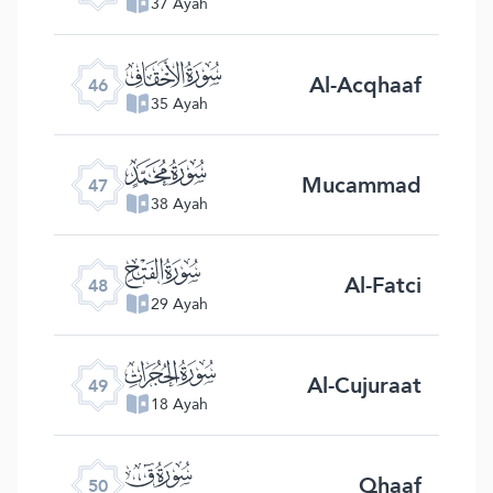
37 Ayah
ﯛ
Al-Acqhaaf
46
35 Ayah
ﯜ
Mucammad
47
38 Ayah
ﯝ
Al-Fatci
48
29 Ayah
ﯞ
Al-Cujuraat
49
18 Ayah
ﯟ
Qhaaf
50