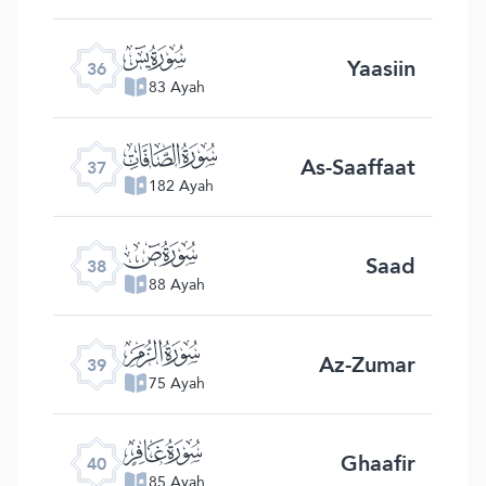
ﮰ
Yaasiin
36
83 Ayah
ﮱ
As-Saaffaat
37
182 Ayah
ﯓ
Saad
38
88 Ayah
ﯔ
Az-Zumar
39
75 Ayah
ﯕ
Ghaafir
40
85 Ayah