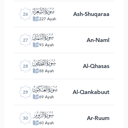
ﮦ
Ash-Shuqaraa
26
227 Ayah
ﮧ
An-Naml
27
93 Ayah
ﮨ
Al-Qhasas
28
88 Ayah
ﮩ
Al-Qankabuut
29
69 Ayah
ﮪ
Ar-Ruum
30
60 Ayah