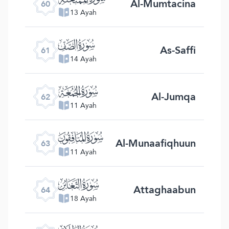
Al-Mumtacina
60
13 Ayah
ﯪ
As-Saffi
61
14 Ayah
ﯫ
Al-Jumqa
62
11 Ayah
ﯬ
Al-Munaafiqhuun
63
11 Ayah
ﯭ
Attaghaabun
64
18 Ayah