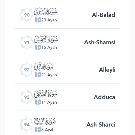
ﰇ
Al-Balad
90
20 Ayah
ﰈ
Ash-Shamsi
91
15 Ayah
ﰉ
Alleyli
92
21 Ayah
ﰊ
Adduca
93
11 Ayah
ﰋ
Ash-Sharci
94
8 Ayah