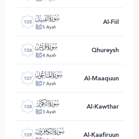
ﰖ
Al-Fiil
105
5 Ayah
ﰗ
Qhureysh
106
4 Ayah
ﰘ
Al-Maaquun
107
7 Ayah
ﰙ
Al-Kawthar
108
3 Ayah
ﰚ
Al-Kaafiruun
109