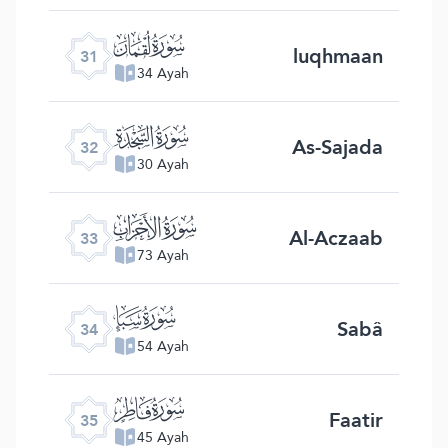
ﮫ
luqhmaan
31
34 Ayah
ﮬ
As-Sajada
32
30 Ayah
ﮭ
Al-Aczaab
33
73 Ayah
ﮮ
Sabâ
34
54 Ayah
ﮯ
Faatir
35
45 Ayah