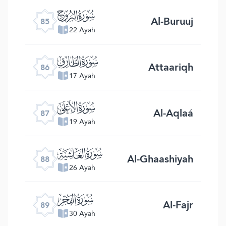
ﰂ
Al-Buruuj
85
22 Ayah
ﰃ
Attaariqh
86
17 Ayah
ﰄ
Al-Aqlaá
87
19 Ayah
ﰅ
Al-Ghaashiyah
88
26 Ayah
ﰆ
Al-Fajr
89
30 Ayah