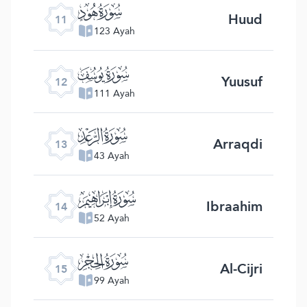
ﮗ
Huud
11
123 Ayah
ﮘ
Yuusuf
12
111 Ayah
ﮙ
Arraqdi
13
43 Ayah
ﮚ
Ibraahim
14
52 Ayah
ﮛ
Al-Cijri
15
99 Ayah