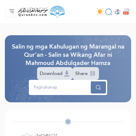
Ang Pangunahin
Indise ng mga Salin
Audio
Mga Serbisyo ng mga Developer - API
Tungkol
makipag-ugnayan sa amin
Ang Wika
Browse Old Version
Salin ng mga Kahulugan ng Marangal na
Qur'an - Salin sa Wikang Afar ni
Mahmoud Abdulqader Hamza
Download
Share