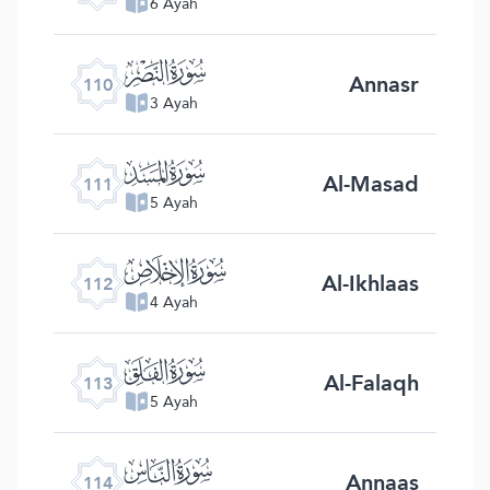
6 Ayah
ﰛ
Annasr
110
3 Ayah
ﰜ
Al-Masad
111
5 Ayah
ﰝ
Al-Ikhlaas
112
4 Ayah
ﰞ
Al-Falaqh
113
5 Ayah
ﰟ
Annaas
114