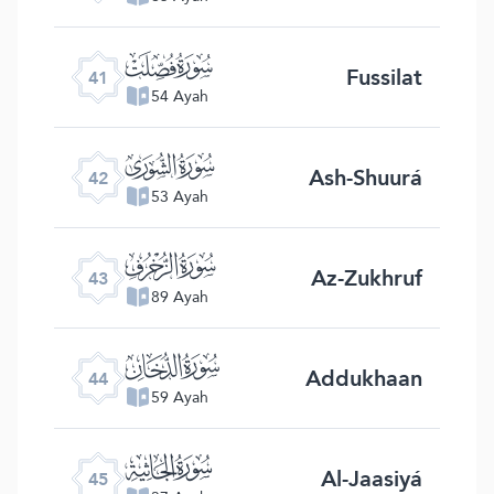
ﯖ
Fussilat
41
54 Ayah
ﯗ
Ash-Shuurá
42
53 Ayah
ﯘ
Az-Zukhruf
43
89 Ayah
ﯙ
Addukhaan
44
59 Ayah
ﯚ
Al-Jaasiyá
45