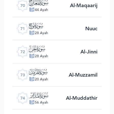
ﯳ
Al-Maqaarij
70
44 Ayah
ﯴ
Nuuc
71
28 Ayah
ﯵ
Al-Jinni
72
28 Ayah
ﯶ
Al-Muzzamil
73
20 Ayah
ﯷ
Al-Muddathir
74
56 Ayah