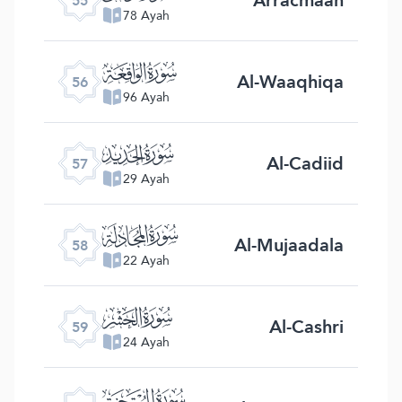
55
78 Ayah
ﯥ
Al-Waaqhiqa
56
96 Ayah
ﯦ
Al-Cadiid
57
29 Ayah
ﯧ
Al-Mujaadala
58
22 Ayah
ﯨ
Al-Cashri
59
24 Ayah
ﯩ