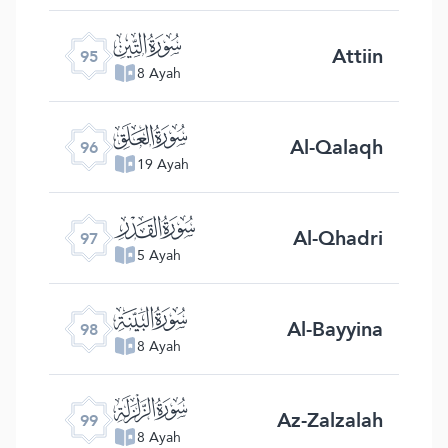
ﰌ
Attiin
95
8 Ayah
ﰍ
Al-Qalaqh
96
19 Ayah
ﰎ
Al-Qhadri
97
5 Ayah
ﰏ
Al-Bayyina
98
8 Ayah
ﰐ
Az-Zalzalah
99
8 Ayah