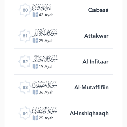
ﯽ
Qabasá
80
42 Ayah
ﯾ
Attakwiir
81
29 Ayah
ﯿ
Al-Infitaar
82
19 Ayah
ﰀ
Al-Mutaffifiin
83
36 Ayah
ﰁ
Al-Inshiqhaaqh
84
25 Ayah