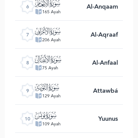
ﮒ
Al-Anqaam
6
165 Ayah
ﮓ
Al-Aqraaf
7
206 Ayah
ﮔ
Al-Anfaal
8
75 Ayah
ﮕ
Attawbá
9
129 Ayah
ﮖ
Yuunus
10
109 Ayah