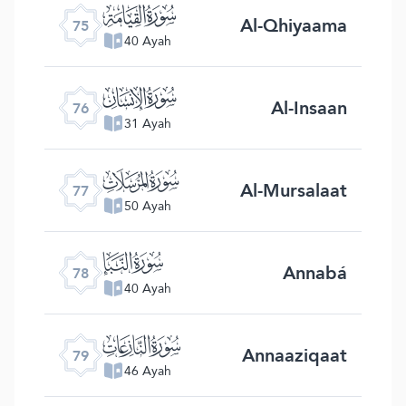
ﯸ
Al-Qhiyaama
75
40 Ayah
ﯹ
Al-Insaan
76
31 Ayah
ﯺ
Al-Mursalaat
77
50 Ayah
ﯻ
Annabá
78
40 Ayah
ﯼ
Annaaziqaat
79
46 Ayah