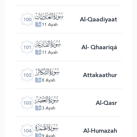
ﰑ
Al-Qaadiyaat
100
11 Ayah
ﰒ
Al- Qhaariqá
101
11 Ayah
ﰓ
Attakaathur
102
8 Ayah
ﰔ
Al-Qasr
103
3 Ayah
ﰕ
Al-Humazah
104
9 Ayah