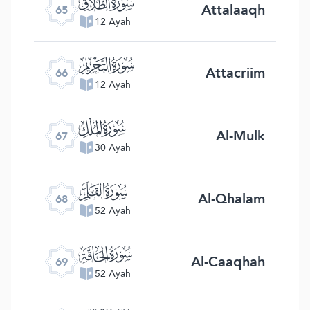
ﯮ
Attalaaqh
65
12 Ayah
ﯯ
Attacriim
66
12 Ayah
ﯰ
Al-Mulk
67
30 Ayah
ﯱ
Al-Qhalam
68
52 Ayah
ﯲ
Al-Caaqhah
69
52 Ayah