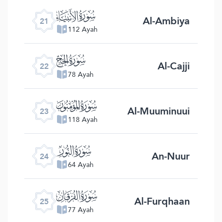
ﮡ
Al-Ambiya
21
112 Ayah
ﮢ
Al-Cajji
22
78 Ayah
ﮣ
Al-Muuminuui
23
118 Ayah
ﮤ
An-Nuur
24
64 Ayah
ﮥ
Al-Furqhaan
25
77 Ayah