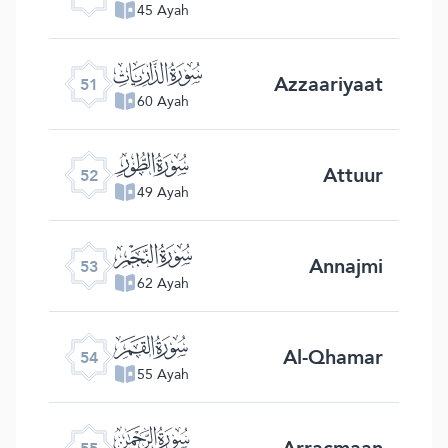
45 Ayah
ﯠ
Azzaariyaat
51
60 Ayah
ﯡ
Attuur
52
49 Ayah
ﯢ
Annajmi
53
62 Ayah
ﯣ
Al-Qhamar
54
55 Ayah
ﯤ
Arracmaan