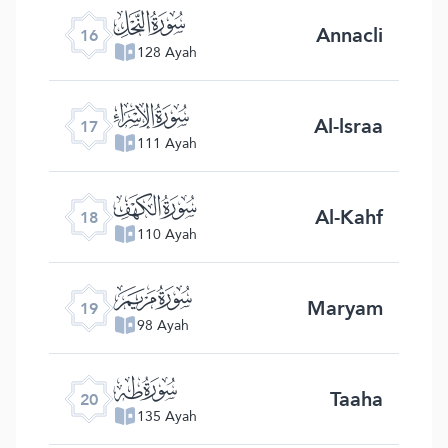
ﮜ
Annacli
16
128 Ayah
ﮝ
Al-lsraa
17
111 Ayah
ﮞ
Al-Kahf
18
110 Ayah
ﮟ
Maryam
19
98 Ayah
ﮠ
Taaha
20
135 Ayah