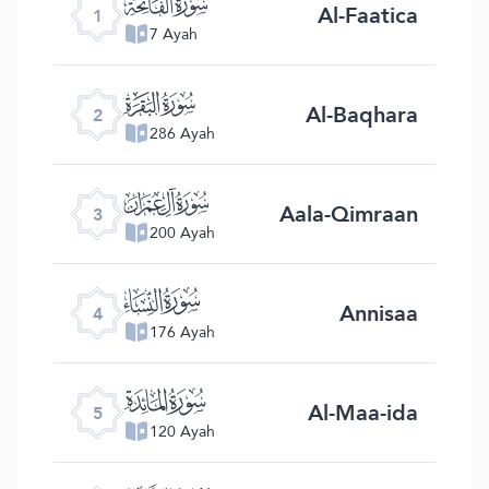
ﮍ
Al-Faatica
1
7 Ayah
ﮎ
Al-Baqhara
2
286 Ayah
ﮏ
Aala-Qimraan
3
200 Ayah
ﮐ
Annisaa
4
176 Ayah
ﮑ
Al-Maa-ida
5
120 Ayah