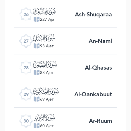
ﮦ
Ash-Shuqaraa
26
227 Ајет
ﮧ
An-Naml
27
93 Ајет
ﮨ
Al-Qhasas
28
88 Ајет
ﮩ
Al-Qankabuut
29
69 Ајет
ﮪ
Ar-Ruum
30
60 Ајет