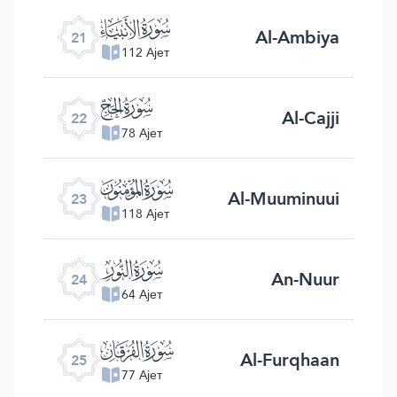
ﮡ
Al-Ambiya
21
112 Ајет
ﮢ
Al-Cajji
22
78 Ајет
ﮣ
Al-Muuminuui
23
118 Ајет
ﮤ
An-Nuur
24
64 Ајет
ﮥ
Al-Furqhaan
25
77 Ајет