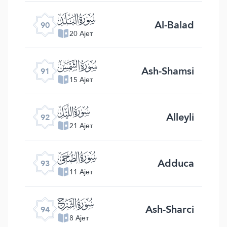
ﰇ
Al-Balad
90
20 Ајет
ﰈ
Ash-Shamsi
91
15 Ајет
ﰉ
Alleyli
92
21 Ајет
ﰊ
Adduca
93
11 Ајет
ﰋ
Ash-Sharci
94
8 Ајет