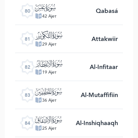
ﯽ
Qabasá
80
42 Ајет
ﯾ
Attakwiir
81
29 Ајет
ﯿ
Al-Infitaar
82
19 Ајет
ﰀ
Al-Mutaffifiin
83
36 Ајет
ﰁ
Al-Inshiqhaaqh
84
25 Ајет