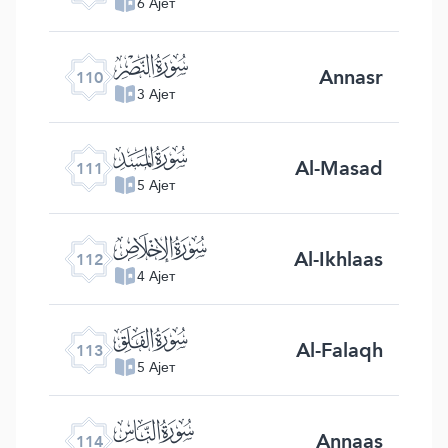
6 Ајет
ﰛ
Annasr
110
3 Ајет
ﰜ
Al-Masad
111
5 Ајет
ﰝ
Al-Ikhlaas
112
4 Ајет
ﰞ
Al-Falaqh
113
5 Ајет
ﰟ
Annaas
114