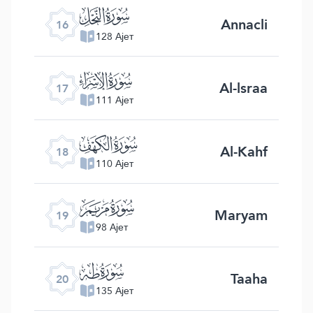
ﮜ
Annacli
16
128 Ајет
ﮝ
Al-lsraa
17
111 Ајет
ﮞ
Al-Kahf
18
110 Ајет
ﮟ
Maryam
19
98 Ајет
ﮠ
Taaha
20
135 Ајет