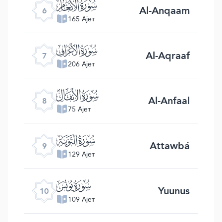
ﮒ
Al-Anqaam
6
165 Ајет
ﮓ
Al-Aqraaf
7
206 Ајет
ﮔ
Al-Anfaal
8
75 Ајет
ﮕ
Attawbá
9
129 Ајет
ﮖ
Yuunus
10
109 Ајет