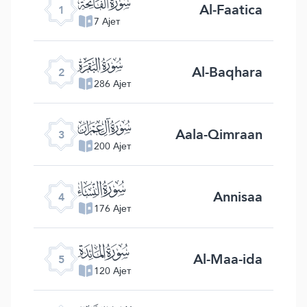
ﮍ
Al-Faatica
1
7 Ајет
ﮎ
Al-Baqhara
2
286 Ајет
ﮏ
Aala-Qimraan
3
200 Ајет
ﮐ
Annisaa
4
176 Ајет
ﮑ
Al-Maa-ida
5
120 Ајет