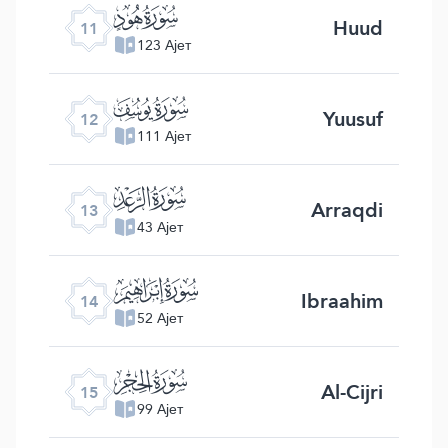
ﮗ
Huud
11
123 Ајет
ﮘ
Yuusuf
12
111 Ајет
ﮙ
Arraqdi
13
43 Ајет
ﮚ
Ibraahim
14
52 Ајет
ﮛ
Al-Cijri
15
99 Ајет