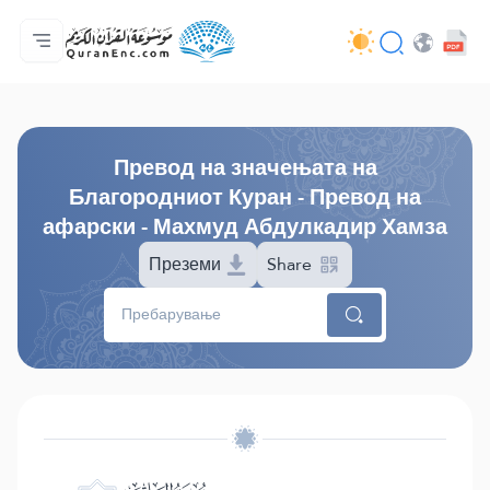
Дома
Содржина на преводи
Audio
Услуги на програмерите - API
За проектот
Контактирај нè
Јазик
Browse Old Version
Превод на значењата на
Благородниот Куран - Превод на
афарски - Махмуд Абдулкадир Хамза
Преземи
Share