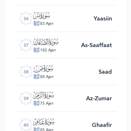
ﮰ
Yaasiin
36
83 Ајет
ﮱ
As-Saaffaat
37
182 Ајет
ﯓ
Saad
38
88 Ајет
ﯔ
Az-Zumar
39
75 Ајет
ﯕ
Ghaafir
40
85 Ајет