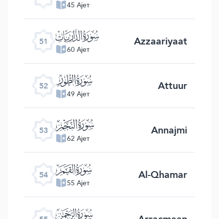
45 Ајет
ﯠ
Azzaariyaat
51
60 Ајет
ﯡ
Attuur
52
49 Ајет
ﯢ
Annajmi
53
62 Ајет
ﯣ
Al-Qhamar
54
55 Ајет
ﯤ
Arracmaan