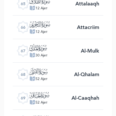
ﯮ
Attalaaqh
65
12 Ајет
ﯯ
Attacriim
66
12 Ајет
ﯰ
Al-Mulk
67
30 Ајет
ﯱ
Al-Qhalam
68
52 Ајет
ﯲ
Al-Caaqhah
69
52 Ајет