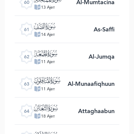
Al-Mumtacina
60
13 Ајет
ﯪ
As-Saffi
61
14 Ајет
ﯫ
Al-Jumqa
62
11 Ајет
ﯬ
Al-Munaafiqhuun
63
11 Ајет
ﯭ
Attaghaabun
64
18 Ајет