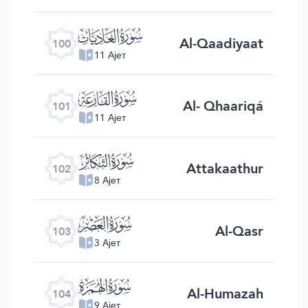
ﰑ
Al-Qaadiyaat
100
11 Ајет
ﰒ
Al- Qhaariqá
101
11 Ајет
ﰓ
Attakaathur
102
8 Ајет
ﰔ
Al-Qasr
103
3 Ајет
ﰕ
Al-Humazah
104
9 Ајет