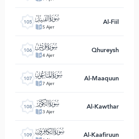
ﰖ
Al-Fiil
105
5 Ајет
ﰗ
Qhureysh
106
4 Ајет
ﰘ
Al-Maaquun
107
7 Ајет
ﰙ
Al-Kawthar
108
3 Ајет
ﰚ
Al-Kaafiruun
109