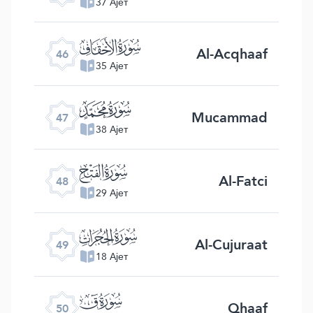
37 Ајет
ﯛ
Al-Acqhaaf
46
35 Ајет
ﯜ
Mucammad
47
38 Ајет
ﯝ
Al-Fatci
48
29 Ајет
ﯞ
Al-Cujuraat
49
18 Ајет
ﯟ
Qhaaf
50