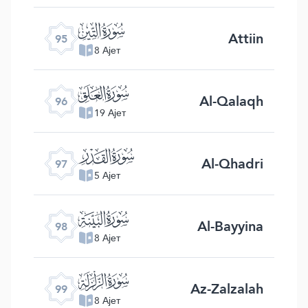
ﰌ
Attiin
95
8 Ајет
ﰍ
Al-Qalaqh
96
19 Ајет
ﰎ
Al-Qhadri
97
5 Ајет
ﰏ
Al-Bayyina
98
8 Ајет
ﰐ
Az-Zalzalah
99
8 Ајет