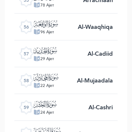
55
78 Ајет
ﯥ
Al-Waaqhiqa
56
96 Ајет
ﯦ
Al-Cadiid
57
29 Ајет
ﯧ
Al-Mujaadala
58
22 Ајет
ﯨ
Al-Cashri
59
24 Ајет
ﯩ