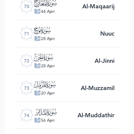
ﯳ
Al-Maqaarij
70
44 Ајет
ﯴ
Nuuc
71
28 Ајет
ﯵ
Al-Jinni
72
28 Ајет
ﯶ
Al-Muzzamil
73
20 Ајет
ﯷ
Al-Muddathir
74
56 Ајет