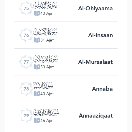
ﯸ
Al-Qhiyaama
75
40 Ајет
ﯹ
Al-Insaan
76
31 Ајет
ﯺ
Al-Mursalaat
77
50 Ајет
ﯻ
Annabá
78
40 Ајет
ﯼ
Annaaziqaat
79
46 Ајет