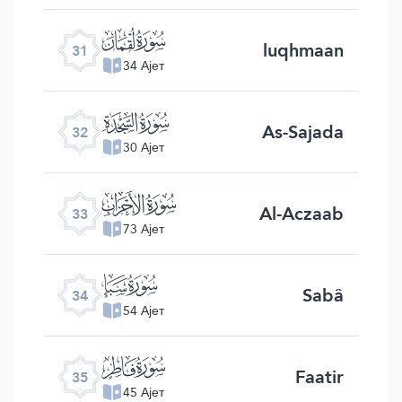
ﮫ
luqhmaan
31
34 Ајет
ﮬ
As-Sajada
32
30 Ајет
ﮭ
Al-Aczaab
33
73 Ајет
ﮮ
Sabâ
34
54 Ајет
ﮯ
Faatir
35
45 Ајет