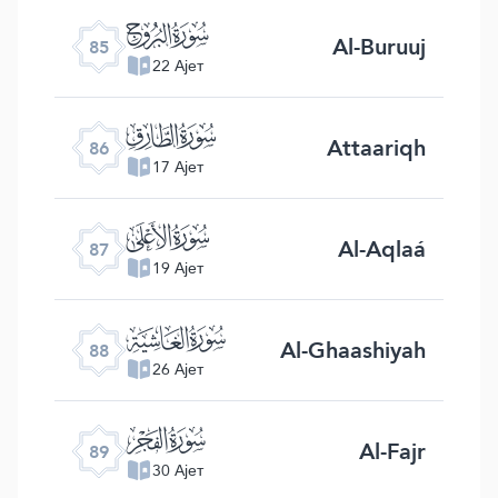
ﰂ
Al-Buruuj
85
22 Ајет
ﰃ
Attaariqh
86
17 Ајет
ﰄ
Al-Aqlaá
87
19 Ајет
ﰅ
Al-Ghaashiyah
88
26 Ајет
ﰆ
Al-Fajr
89
30 Ајет