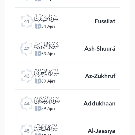
ﯖ
Fussilat
41
54 Ајет
ﯗ
Ash-Shuurá
42
53 Ајет
ﯘ
Az-Zukhruf
43
89 Ајет
ﯙ
Addukhaan
44
59 Ајет
ﯚ
Al-Jaasiyá
45