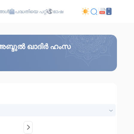
്ങൾ
പദ്ധതിയെ പറ്റി
ഭാഷ
 അബ്ദുൽ ഖാദിർ ഹംസ