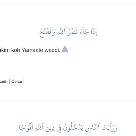
إِذَا جَآءَ نَصۡرُ ٱللَّهِ وَٱلۡفَتۡحُ
 fakim koh Yamaate waqdi.
|
هدايات
النفح
وَرَأَيۡتَ ٱلنَّاسَ يَدۡخُلُونَ فِي دِينِ ٱللَّهِ أَفۡوَاجٗا