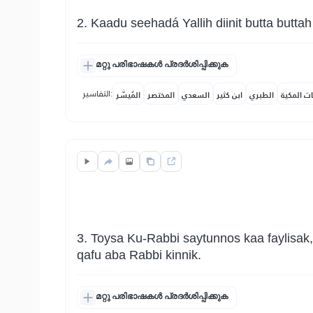
2. Kaadu seehadá Yallih diinit butta buttah
മറ്റു പരിഭാഷകൾ പ്രദർശിപ്പിക്കുക
التفاسير:
ات المكية
الطبري
ابن كثير
السعدي
المختصر
المُيسَّر
3. Toysa Ku-Rabbi saytunnos kaa faylisak,
qafu aba Rabbi kinnik.
മറ്റു പരിഭാഷകൾ പ്രദർശിപ്പിക്കുക