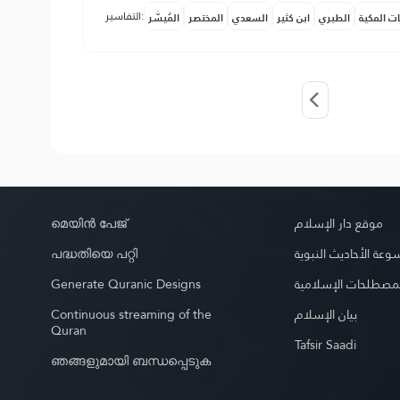
التفاسير:
ات المكية
الطبري
ابن كثير
السعدي
المختصر
المُيسَّر
മെയിൻ പേജ്
موقع دار الإسلام
പദ്ധതിയെ പറ്റി
عة الأحاديث النبوية
Generate Quranic Designs
مصطلحات الإسلامية
Continuous streaming of the
بيان الإسلام
Quran
Tafsir Saadi
ഞങ്ങളുമായി ബന്ധപ്പെടുക