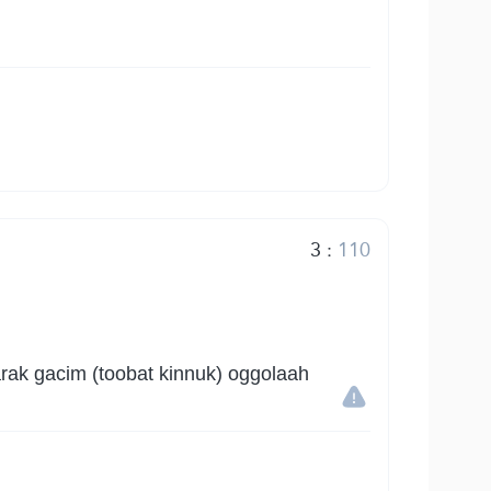
3
:
110
arak gacim (toobat kinnuk) oggolaah