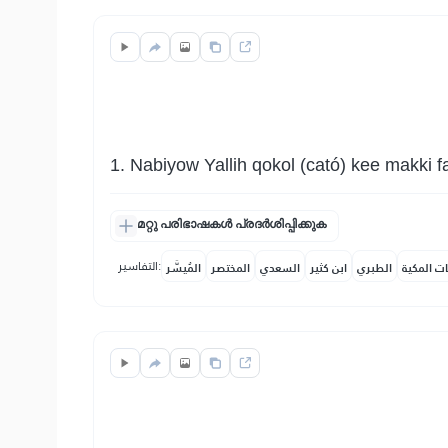
1. Nabiyow Yallih qokol (cató) kee makki
മറ്റു പരിഭാഷകൾ പ്രദർശിപ്പിക്കുക
التفاسير:
ات المكية
الطبري
ابن كثير
السعدي
المختصر
المُيسَّر