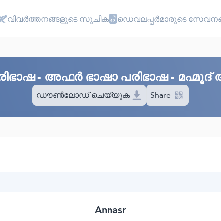
വിവർത്തനങ്ങളുടെ സൂചിക
ഡെവലപ്പർമാരുടെ സേവനങ
ിഭാഷ - അഫർ ഭാഷാ പരിഭാഷ - മഹ്മൂദ്
ഡൗൺലോഡ് ചെയ്യുക
Share
Annasr