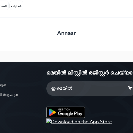
|
هدايات
النفح
Annasr
മെയിൽ ലിസ്റ്റിൽ രജിസ്റ്റർ ചെയ്യ
موسو
موسوعة ال