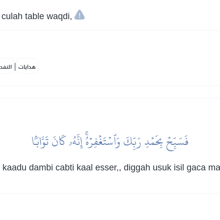
 culah table waqdi,
|
هدايات
النفح
فَسَبِّحۡ بِحَمۡدِ رَبِّكَ وَٱسۡتَغۡفِرۡهُۚ إِنَّهُۥ كَانَ تَوَّابَۢا
 kaadu dambi cabti kaal esser,, diggah usuk isil gaca m