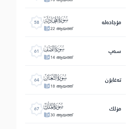
ﯧ
مۇجادەلە
58
22 ആയത്ത്
ﯪ
سەپ
61
14 ആയത്ത്
ﯭ
تەغابۇن
64
18 ആയത്ത്
ﯰ
مۈلك
67
30 ആയത്ത്