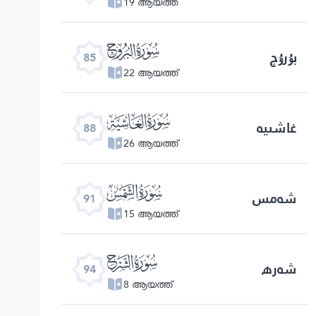
19 ആയത്ത്
ﰂ
بۇرۇج
85
22 ആയത്ത്
ﰅ
غاشىيە
88
26 ആയത്ത്
ﰈ
شەمس
91
15 ആയത്ത്
ﰋ
شەرھ
94
8 ആയത്ത്