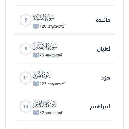
ﮑ
مائىدە
5
120 ആയത്ത്
ﮔ
ئەنپال
8
75 ആയത്ത്
ﮗ
ھۇد
11
123 ആയത്ത്
ﮚ
ئىبراھىم
14
52 ആയത്ത്