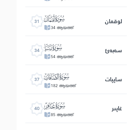
ﮫ
لوقمان
31
34 ആയത്ത്
ﮮ
سەبەئ
34
54 ആയത്ത്
ﮱ
ساپپات
37
182 ആയത്ത്
ﯕ
غاپىر
40
85 ആയത്ത്