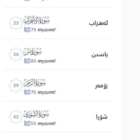
ﮭ
ئەھزاب
33
73 ആയത്ത്
ﮰ
ياسىن
36
83 ആയത്ത്
ﯔ
زۇمەر
39
75 ആയത്ത്
ﯗ
شۇرا
42
53 ആയത്ത്