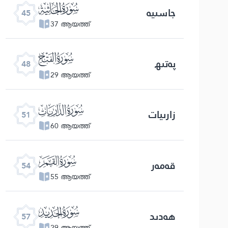
ﯚ
جاسىيە
45
37 ആയത്ത്
ﯝ
پەتىھ
48
29 ആയത്ത്
ﯠ
زارىيات
51
60 ആയത്ത്
ﯣ
قەمەر
54
55 ആയത്ത്
ﯦ
ھەدىد
57
29 ആയത്ത്