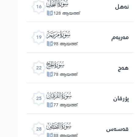
ﮜ
نەھل
16
128 ആയത്ത്
ﮟ
مەريەم
19
98 ആയത്ത്
ﮢ
ھەج
22
78 ആയത്ത്
ﮥ
پۇرقان
25
77 ആയത്ത്
ﮨ
قەسەس
28
88 ആയത്ത്