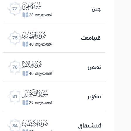
ﯵ
جىن
72
28 ആയത്ത്
ﯸ
قىيامەت
75
40 ആയത്ത്
ﯻ
نەبەئ
78
40 ആയത്ത്
ﯾ
تەكۋىر
81
29 ആയത്ത്
ﰁ
ئىنشىقاق
84