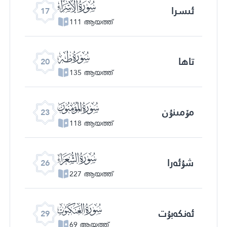
ﮝ
ئىسرا
17
111 ആയത്ത്
ﮠ
تاھا
20
135 ആയത്ത്
ﮣ
مۆمىنۇن
23
118 ആയത്ത്
ﮦ
شۇئەرا
26
227 ആയത്ത്
ﮩ
ئەنكەبۇت
29
69 ആയത്ത്