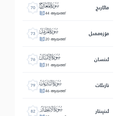
ﯳ
مائارىج
70
44 ആയത്ത്
ﯶ
مۇزەممىل
73
20 ആയത്ത്
ﯹ
ئىنسان
76
31 ആയത്ത്
ﯼ
نازىئات
79
46 ആയത്ത്
ﯿ
ئىنپىتار
82