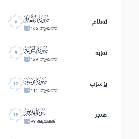
ﮒ
ئەنئام
6
165 ആയത്ത്
ﮕ
تەۋبە
9
129 ആയത്ത്
ﮘ
يۈسۈپ
12
111 ആയത്ത്
ﮛ
ھىجر
15
99 ആയത്ത്