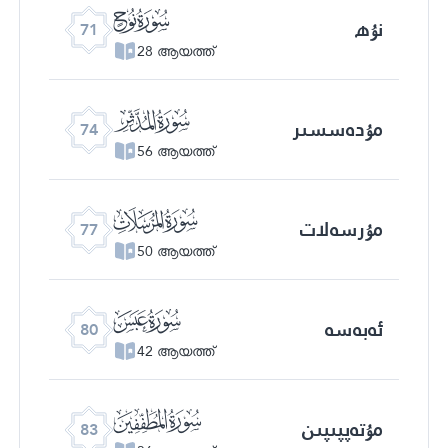
ﯴ
نۇھ
71
28 ആയത്ത്
ﯷ
مۇدەسسىر
74
56 ആയത്ത്
ﯺ
مۇرسەلات
77
50 ആയത്ത്
ﯽ
ئەبەسە
80
42 ആയത്ത്
ﰀ
مۇتەپپىپىن
83