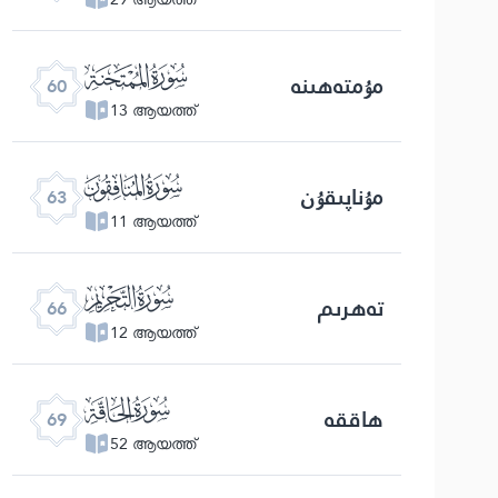
ﯩ
مۇمتەھىنە
60
13 ആയത്ത്
ﯬ
مۇناپىقۇن
63
11 ആയത്ത്
ﯯ
تەھرىم
66
12 ആയത്ത്
ﯲ
ھاققە
69
52 ആയത്ത്