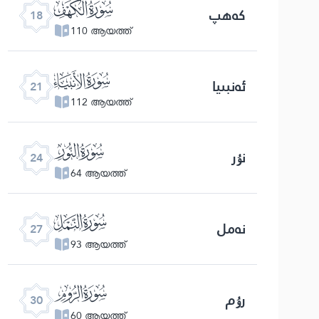
ﮞ
كەھپ
18
110 ആയത്ത്
ﮡ
ئەنبىيا
21
112 ആയത്ത്
ﮤ
نۇر
24
64 ആയത്ത്
ﮧ
نەمل
27
93 ആയത്ത്
ﮪ
رۇم
30
60 ആയത്ത്