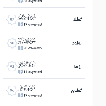
25 ആയത്ത്
ﰄ
ئەئلا
87
19 ആയത്ത്
ﰇ
بەلەد
90
20 ആയത്ത്
ﰊ
زۇھا
93
11 ആയത്ത്
ﰍ
ئەلەق
96
19 ആയത്ത്