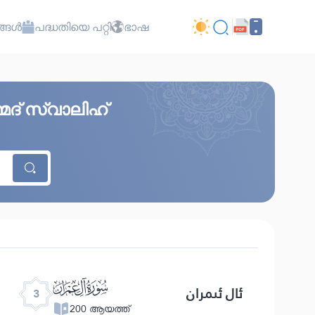
്ങൾ
പദ്ധതിയെ പറ്റി
ഭാഷ
മദ് സ്വാലിഹ്
ﮏ
ئال ئىمران
3
200 ആയത്ത്