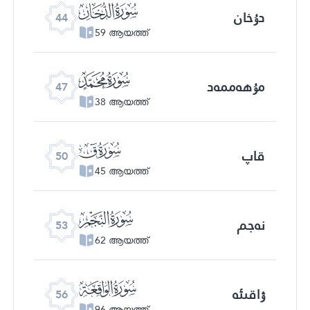
ﯙ
دۇخان
44
59 ആയത്ത്
ﯜ
مۇھەممەد
47
38 ആയത്ത്
ﯟ
قاپ
50
45 ആയത്ത്
ﯢ
نەجم
53
62 ആയത്ത്
ﯥ
ۋاقىئە
56
96 ആയത്ത്