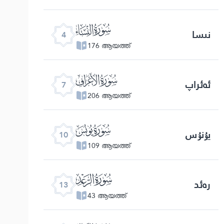
ﮐ
نىسا
4
176 ആയത്ത്
ﮓ
ئەئراپ
7
206 ആയത്ത്
ﮖ
يۇنۇس
10
109 ആയത്ത്
ﮙ
رەئد
13
43 ആയത്ത്