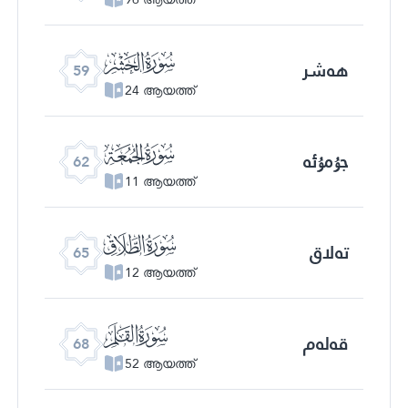
ﯨ
ھەشر
59
24 ആയത്ത്
ﯫ
جۇمۇئە
62
11 ആയത്ത്
ﯮ
تەلاق
65
12 ആയത്ത്
ﯱ
قەلەم
68
52 ആയത്ത്