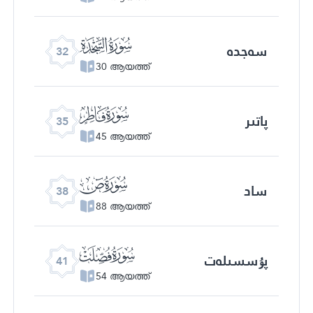
ﮬ
سەجدە
32
30 ആയത്ത്
ﮯ
پاتىر
35
45 ആയത്ത്
ﯓ
ساد
38
88 ആയത്ത്
ﯖ
پۇسسىلەت
41
54 ആയത്ത്