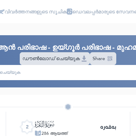
വിവർത്തനങ്ങളുടെ സൂചിക
ഡെവലപ്പർമാരുടെ സേവനങ
ആൻ പരിഭാഷ - ഉയ്‌ഗൂർ പരിഭാഷ - മുഹമ്
ഡൗൺലോഡ് ചെയ്യുക
Share
ﮎ
بەقەرە
2
286 ആയത്ത്