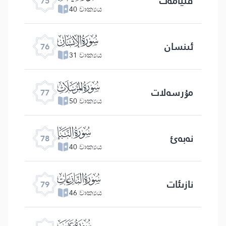
قىيامەت
75
40 වාක්‍යය
ﯹ
ئىنسان
76
31 වාක්‍යය
ﯺ
مۇرسەلات
77
50 වාක්‍යය
ﯻ
نەبەئ
78
40 වාක්‍යය
ﯼ
نازىئات
79
46 වාක්‍යය
ﯽ