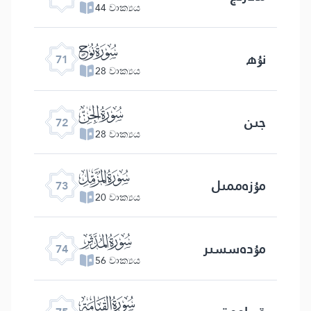
44 වාක්‍යය
ﯴ
نۇھ
71
28 වාක්‍යය
ﯵ
جىن
72
28 වාක්‍යය
ﯶ
مۇزەممىل
73
20 වාක්‍යය
ﯷ
مۇدەسسىر
74
56 වාක්‍යය
ﯸ