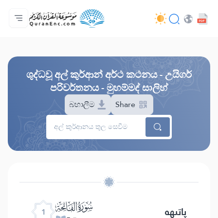
මුල් පිටුව
පරිවර්තන පටුන
Audio
සංවර්ධක සේවා - API
ව්‍යාපෘතිය ගැන
අප අමතන්න
භාෂාව
Browse Old Version
ශුද්ධවූ අල් කුර්ආන් අර්ථ කථනය - උයිගර්
පරිවර්තනය - මුහම්මද් සාලිහ්
බහාලීම
Share
ﮍ
پاتىھە
1