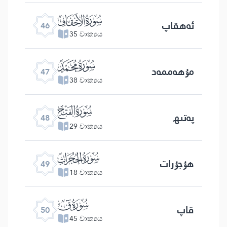
ﯛ
ئەھقاپ
46
35 වාක්‍යය
ﯜ
مۇھەممەد
47
38 වාක්‍යය
ﯝ
پەتىھ
48
29 වාක්‍යය
ﯞ
ھۇجۇرات
49
18 වාක්‍යය
ﯟ
قاپ
50
45 වාක්‍යය