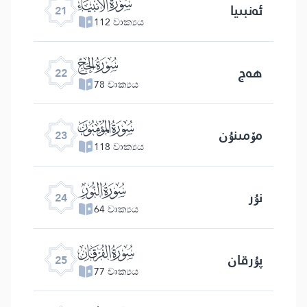
ﮡ
ئەنبىيا
21
112 වාක්‍යය
ﮢ
ھەج
22
78 වාක්‍යය
ﮣ
مۆمىنۇن
23
118 වාක්‍යය
ﮤ
نۇر
24
64 වාක්‍යය
ﮥ
پۇرقان
25
77 වාක්‍යය