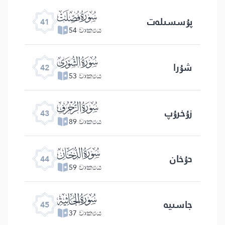
ﯖ
پۇسسىلەت
41
54 වාක්‍යය
ﯗ
شۇرا
42
53 වාක්‍යය
ﯘ
زۇخرۇپ
43
89 වාක්‍යය
ﯙ
دۇخان
44
59 වාක්‍යය
ﯚ
جاسىيە
45
37 වාක්‍යය