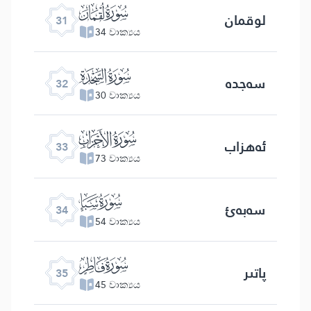
ﮫ
لوقمان
31
34 වාක්‍යය
ﮬ
سەجدە
32
30 වාක්‍යය
ﮭ
ئەھزاب
33
73 වාක්‍යය
ﮮ
سەبەئ
34
54 වාක්‍යය
ﮯ
پاتىر
35
45 වාක්‍යය