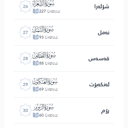
ﮦ
شۇئەرا
26
227 වාක්‍යය
ﮧ
نەمل
27
93 වාක්‍යය
ﮨ
قەسەس
28
88 වාක්‍යය
ﮩ
ئەنكەبۇت
29
69 වාක්‍යය
ﮪ
رۇم
30
60 වාක්‍යය