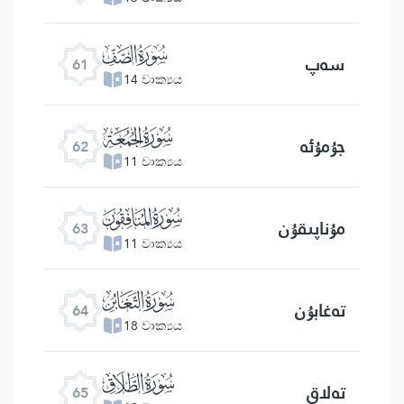
ﯪ
سەپ
61
14 වාක්‍යය
ﯫ
جۇمۇئە
62
11 වාක්‍යය
ﯬ
مۇناپىقۇن
63
11 වාක්‍යය
ﯭ
تەغابۇن
64
18 වාක්‍යය
ﯮ
تەلاق
65