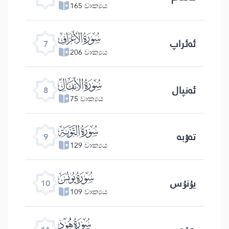
165 වාක්‍යය
ﮓ
ئەئراپ
7
206 වාක්‍යය
ﮔ
ئەنپال
8
75 වාක්‍යය
ﮕ
تەۋبە
9
129 වාක්‍යය
ﮖ
يۇنۇس
10
109 වාක්‍යය
ﮗ