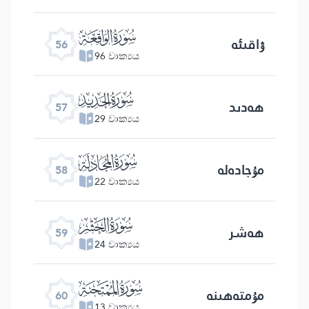
ﯥ
ۋاقىئە
56
96 වාක්‍යය
ﯦ
ھەدىد
57
29 වාක්‍යය
ﯧ
مۇجادەلە
58
22 වාක්‍යය
ﯨ
ھەشر
59
24 වාක්‍යය
ﯩ
مۇمتەھىنە
60
13 වාක්‍යය