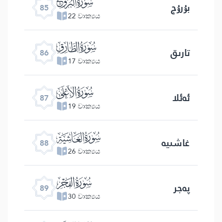
ﰂ
بۇرۇج
85
22 වාක්‍යය
ﰃ
تارىق
86
17 වාක්‍යය
ﰄ
ئەئلا
87
19 වාක්‍යය
ﰅ
غاشىيە
88
26 වාක්‍යය
ﰆ
پەجر
89
30 වාක්‍යය