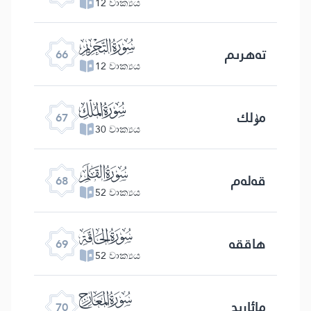
12 වාක්‍යය
ﯯ
تەھرىم
66
12 වාක්‍යය
ﯰ
مۈلك
67
30 වාක්‍යය
ﯱ
قەلەم
68
52 වාක්‍යය
ﯲ
ھاققە
69
52 වාක්‍යය
ﯳ
مائارىج
70