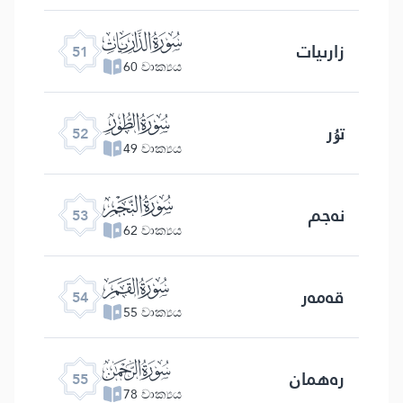
ﯠ
زارىيات
51
60 වාක්‍යය
ﯡ
تۇر
52
49 වාක්‍යය
ﯢ
نەجم
53
62 වාක්‍යය
ﯣ
قەمەر
54
55 වාක්‍යය
ﯤ
رەھمان
55
78 වාක්‍යය