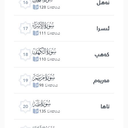
نەھل
16
128 වාක්‍යය
ﮝ
ئىسرا
17
111 වාක්‍යය
ﮞ
كەھپ
18
110 වාක්‍යය
ﮟ
مەريەم
19
98 වාක්‍යය
ﮠ
تاھا
20
135 වාක්‍යය