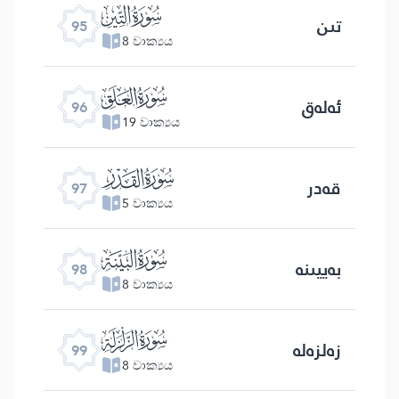
ﰌ
تىن
95
8 වාක්‍යය
ﰍ
ئەلەق
96
19 වාක්‍යය
ﰎ
قەدر
97
5 වාක්‍යය
ﰏ
بەييىنە
98
8 වාක්‍යය
ﰐ
زەلزەلە
99
8 වාක්‍යය