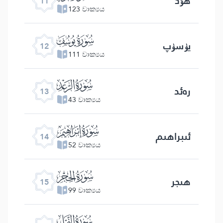
ھۇد
11
123 වාක්‍යය
ﮘ
يۈسۈپ
12
111 වාක්‍යය
ﮙ
رەئد
13
43 වාක්‍යය
ﮚ
ئىبراھىم
14
52 වාක්‍යය
ﮛ
ھىجر
15
99 වාක්‍යය
ﮜ