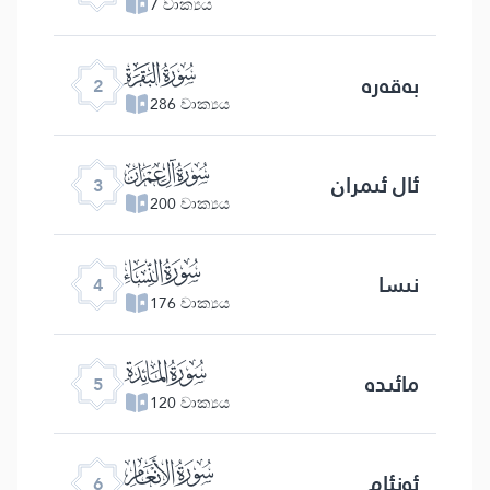
7 වාක්‍යය
ﮎ
بەقەرە
2
286 වාක්‍යය
ﮏ
ئال ئىمران
3
200 වාක්‍යය
ﮐ
نىسا
4
176 වාක්‍යය
ﮑ
مائىدە
5
120 වාක්‍යය
ﮒ
ئەنئام
6