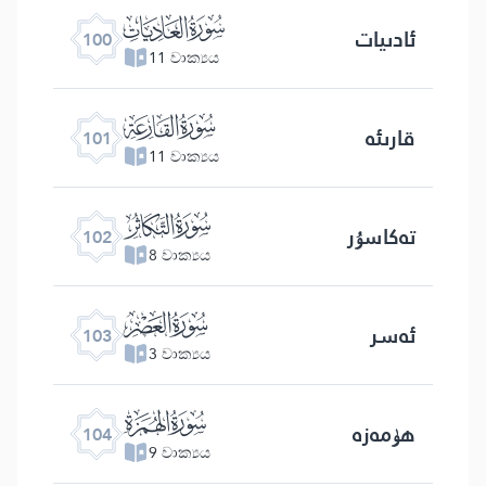
ﰑ
ئادىيات
100
11 වාක්‍යය
ﰒ
قارىئە
101
11 වාක්‍යය
ﰓ
تەكاسۇر
102
8 වාක්‍යය
ﰔ
ئەسر
103
3 වාක්‍යය
ﰕ
ھۈمەزە
104
9 වාක්‍යය