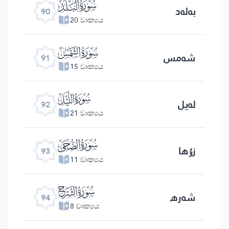
ﰇ
بەلەد
90
20 වාක්‍යය
ﰈ
شەمس
91
15 වාක්‍යය
ﰉ
لەيل
92
21 වාක්‍යය
ﰊ
زۇھا
93
11 වාක්‍යය
ﰋ
شەرھ
94
8 වාක්‍යය