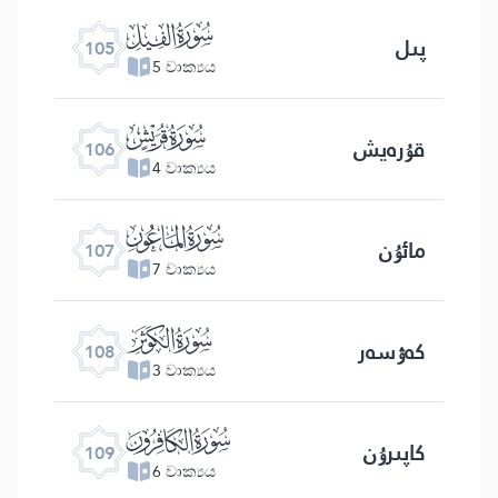
ﰖ
پىل
105
5 වාක්‍යය
ﰗ
قۇرەيش
106
4 වාක්‍යය
ﰘ
مائۇن
107
7 වාක්‍යය
ﰙ
كەۋسەر
108
3 වාක්‍යය
ﰚ
كاپىرۇن
109
6 වාක්‍යය