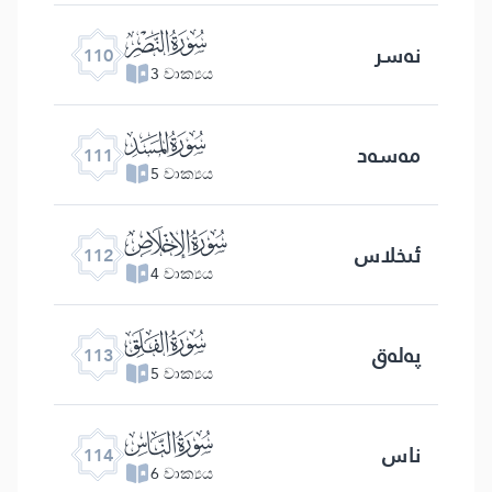
ﰛ
نەسر
110
3 වාක්‍යය
ﰜ
مەسەد
111
5 වාක්‍යය
ﰝ
ئىخلاس
112
4 වාක්‍යය
ﰞ
پەلەق
113
5 වාක්‍යය
ﰟ
ناس
114
6 වාක්‍යය