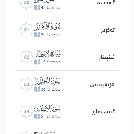
ئەبەسە
80
42 වාක්‍යය
ﯾ
تەكۋىر
81
29 වාක්‍යය
ﯿ
ئىنپىتار
82
19 වාක්‍යය
ﰀ
مۇتەپپىپىن
83
36 වාක්‍යය
ﰁ
ئىنشىقاق
84
25 වාක්‍යය