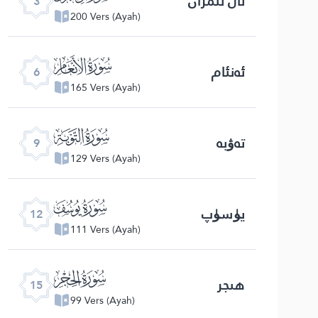
ئال ئىمران
3
200 Vers (Ayah)
ﮒ
ئەنئام
6
165 Vers (Ayah)
ﮕ
تەۋبە
9
129 Vers (Ayah)
ﮘ
يۈسۈپ
12
111 Vers (Ayah)
ﮛ
ھىجر
15
99 Vers (Ayah)