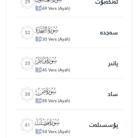
ئەنكەبۇت
29
69 Vers (Ayah)
ﮬ
سەجدە
32
30 Vers (Ayah)
ﮯ
پاتىر
35
45 Vers (Ayah)
ﯓ
ساد
38
88 Vers (Ayah)
ﯖ
پۇسسىلەت
41
54 Vers (Ayah)