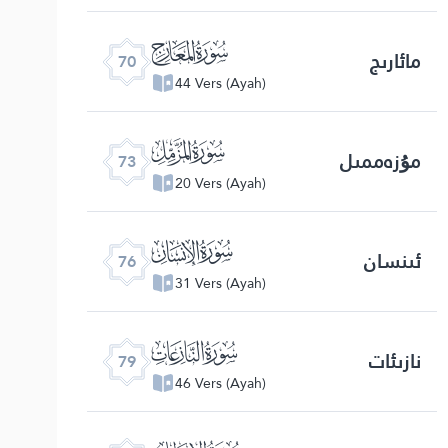
ﯳ
مائارىج
70
44 Vers (Ayah)
ﯶ
مۇزەممىل
73
20 Vers (Ayah)
ﯹ
ئىنسان
76
31 Vers (Ayah)
ﯼ
نازىئات
79
46 Vers (Ayah)