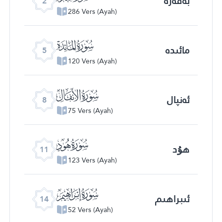
بەقەرە
2
286 Vers (Ayah)
ﮑ
مائىدە
5
120 Vers (Ayah)
ﮔ
ئەنپال
8
75 Vers (Ayah)
ﮗ
ھۇد
11
123 Vers (Ayah)
ﮚ
ئىبراھىم
14
52 Vers (Ayah)