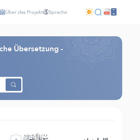
Über das Projekt
Sprache
che Übersetzung -
ﮏ