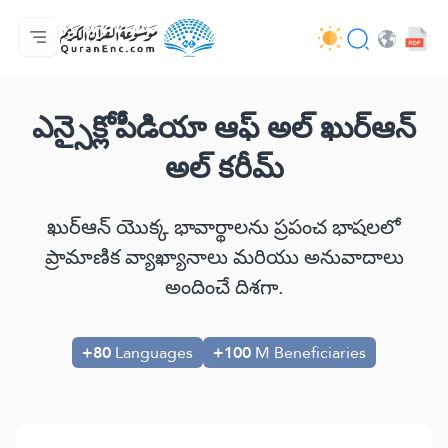
ప్రధాన పేజీ
అనువాదాల విషయసూచిక
Audio
డెవలపర్ల సేవలు - API
ప్రాజెక్ట్ గురించి
మమ్ముల్ని సంప్రదించండి
భాష
Browse Old Version
ఎన్సైక్లోపీడియా ఆఫ్ అల్ ఖుర్ఆన్
అల్ కరీమ్
ఖుర్ఆన్ యొక్క భావార్థాలను ప్రపంచ భాషలలో
ప్రామాణిక వ్యాఖ్యానాలు మరియు అనువాదాలు
అందించే దిశగా.
+80
Languages
+100
M Beneficiaries