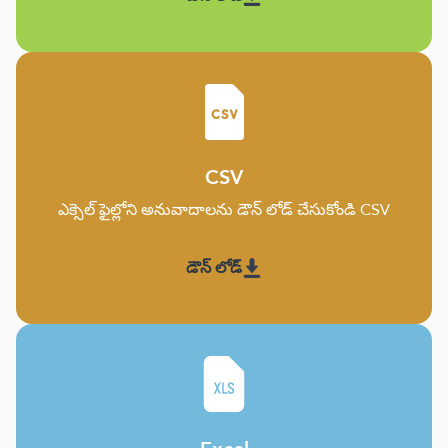
CSV
ఎక్సెల్ ఫైల్లోని అనువాదాలను డౌన్ లోడ్ చేసుకోండి CSV
డౌన్ లోడ్