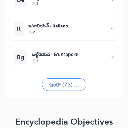
3
ఇటాలియన్ - Italiano
It
2
బల్గేరియన్ - Български
Bg
1
ఇంకా (73) ...
Encyclopedia Objectives