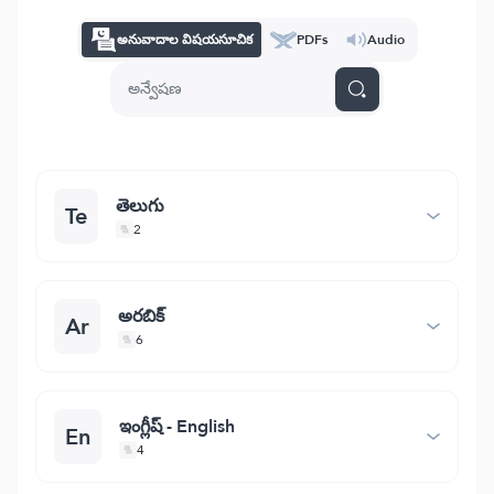
అనువాదాల విషయసూచిక
PDFs
Audio
తెలుగు
Te
2
అరబిక్
Ar
6
ఇంగ్లీష్ - English
En
4