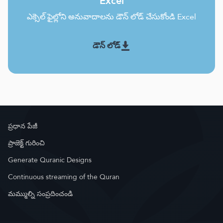
Excel
ఎక్సెల్ ఫైల్లోని అనువాదాలను డౌన్ లోడ్ చేసుకోండి Excel
డౌన్ లోడ్
ప్రధాన పేజీ
ప్రాజెక్ట్ గురించి
Generate Quranic Designs
Continuous streaming of the Quran
మమ్ముల్ని సంప్రదించండి