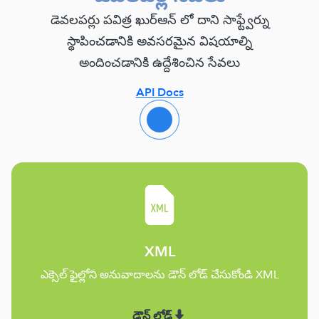
డెవలపర్లు పవిత్ర ఖుర్ఆన్ లో దాని సాఫ్ట్వేర్ను
స్థాపించడానికి అవసరమైన విషయాల్ని
అందించడానికి ఉద్దేశించిన సేవలు
API Docs
XML
ఎక్సెల్ ఫైల్లోని అనువాదాలను డౌన్ లోడ్ చేసుకోండి XML
డౌన్ లోడ్