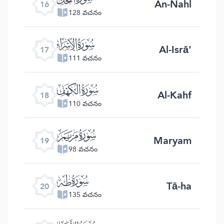
An-Nahl
16
128 వచనం
ﮝ
Al-Isrā’
17
111 వచనం
ﮞ
Al-Kahf
18
110 వచనం
ﮟ
Maryam
19
98 వచనం
ﮠ
Tā-ha
20
135 వచనం