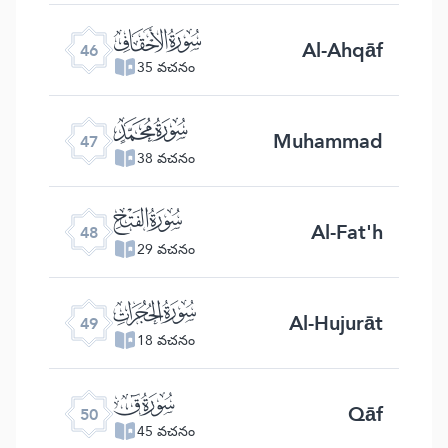
ﯛ
Al-Ahqāf
46
35 వచనం
ﯜ
Muhammad
47
38 వచనం
ﯝ
Al-Fat'h
48
29 వచనం
ﯞ
Al-Hujurāt
49
18 వచనం
ﯟ
Qāf
50
45 వచనం