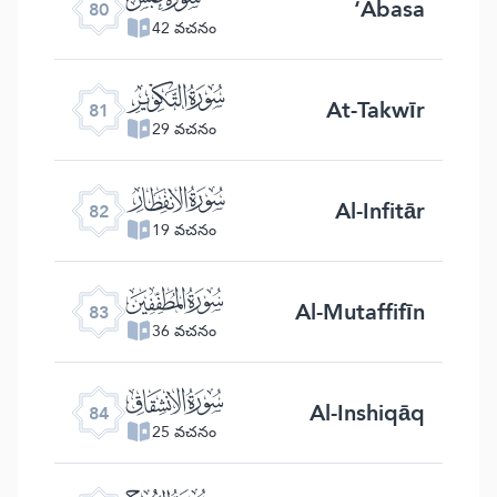
‘Abasa
80
42 వచనం
ﯾ
At-Takwīr
81
29 వచనం
ﯿ
Al-Infitār
82
19 వచనం
ﰀ
Al-Mutaffifīn
83
36 వచనం
ﰁ
Al-Inshiqāq
84
25 వచనం