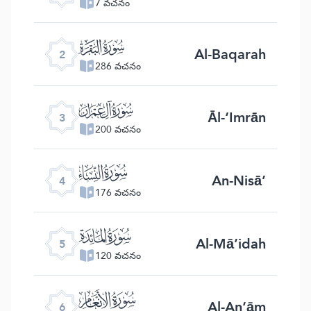
7 వచనం
ﮎ
Al-Baqarah
2
286 వచనం
ﮏ
Āl-‘Imrān
3
200 వచనం
ﮐ
An-Nisā’
4
176 వచనం
ﮑ
Al-Mā’idah
5
120 వచనం
ﮒ
Al-An‘ām
6