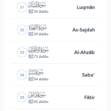
ﮫ
Luqmān
31
34 వచనం
ﮬ
As-Sajdah
32
30 వచనం
ﮭ
Al-Ahzāb
33
73 వచనం
ﮮ
Saba’
34
54 వచనం
ﮯ
Fātir
35
45 వచనం