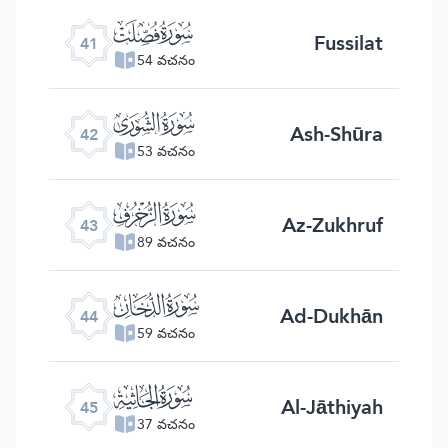
ﯖ
Fussilat
41
54 వచనం
ﯗ
Ash-Shūra
42
53 వచనం
ﯘ
Az-Zukhruf
43
89 వచనం
ﯙ
Ad-Dukhān
44
59 వచనం
ﯚ
Al-Jāthiyah
45
37 వచనం