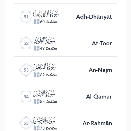
ﯠ
Adh-Dhāriyāt
51
60 వచనం
ﯡ
At-Toor
52
49 వచనం
ﯢ
An-Najm
53
62 వచనం
ﯣ
Al-Qamar
54
55 వచనం
ﯤ
Ar-Rahmān
55
78 వచనం