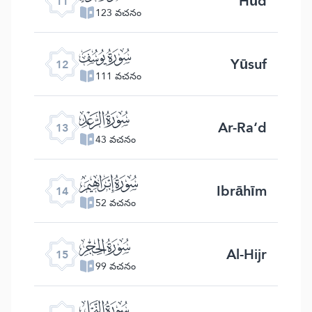
Hūd
11
123 వచనం
ﮘ
Yūsuf
12
111 వచనం
ﮙ
Ar-Ra‘d
13
43 వచనం
ﮚ
Ibrāhīm
14
52 వచనం
ﮛ
Al-Hijr
15
99 వచనం
ﮜ