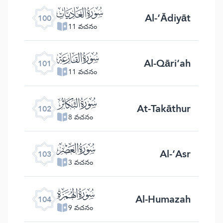
ﰑ
Al-‘Ādiyāt
100
11 వచనం
ﰒ
Al-Qāri‘ah
101
11 వచనం
ﰓ
At-Takāthur
102
8 వచనం
ﰔ
Al-‘Asr
103
3 వచనం
ﰕ
Al-Humazah
104
9 వచనం