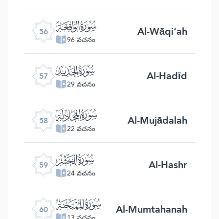
ﯥ
Al-Wāqi‘ah
56
96 వచనం
ﯦ
Al-Hadīd
57
29 వచనం
ﯧ
Al-Mujādalah
58
22 వచనం
ﯨ
Al-Hashr
59
24 వచనం
ﯩ
Al-Mumtahanah
60
13 వచనం