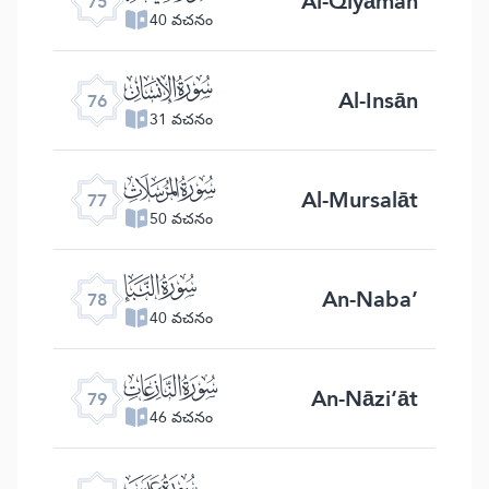
Al-Qiyāmah
75
40 వచనం
ﯹ
Al-Insān
76
31 వచనం
ﯺ
Al-Mursalāt
77
50 వచనం
ﯻ
An-Naba’
78
40 వచనం
ﯼ
An-Nāzi‘āt
79
46 వచనం
ﯽ