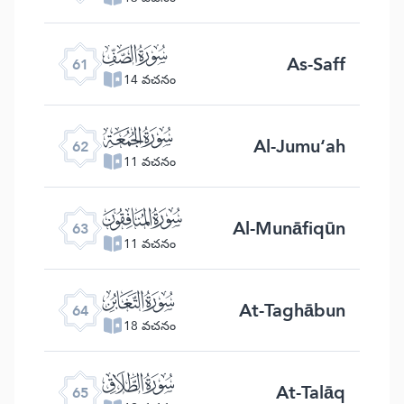
ﯪ
As-Saff
61
14 వచనం
ﯫ
Al-Jumu‘ah
62
11 వచనం
ﯬ
Al-Munāfiqūn
63
11 వచనం
ﯭ
At-Taghābun
64
18 వచనం
ﯮ
At-Talāq
65