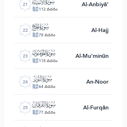
ﮡ
Al-Anbiyā’
21
112 వచనం
ﮢ
Al-Hajj
22
78 వచనం
ﮣ
Al-Mu’minūn
23
118 వచనం
ﮤ
An-Noor
24
64 వచనం
ﮥ
Al-Furqān
25
77 వచనం