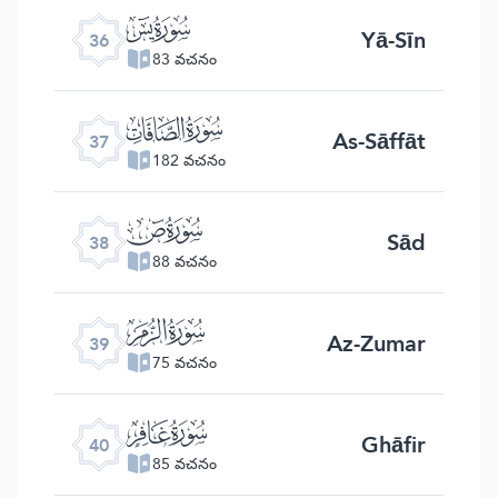
ﮰ
Yā-Sīn
36
83 వచనం
ﮱ
As-Sāffāt
37
182 వచనం
ﯓ
Sād
38
88 వచనం
ﯔ
Az-Zumar
39
75 వచనం
ﯕ
Ghāfir
40
85 వచనం