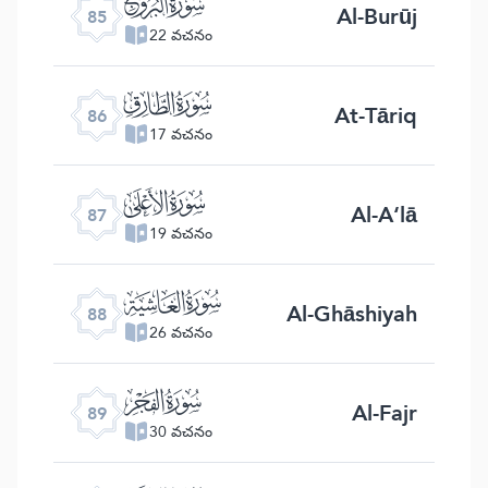
ﰂ
Al-Burūj
85
22 వచనం
ﰃ
At-Tāriq
86
17 వచనం
ﰄ
Al-A‘lā
87
19 వచనం
ﰅ
Al-Ghāshiyah
88
26 వచనం
ﰆ
Al-Fajr
89
30 వచనం