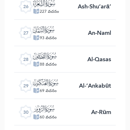
ﮦ
Ash-Shu‘arā’
26
227 వచనం
ﮧ
An-Naml
27
93 వచనం
ﮨ
Al-Qasas
28
88 వచనం
ﮩ
Al-‘Ankabūt
29
69 వచనం
ﮪ
Ar-Rūm
30
60 వచనం