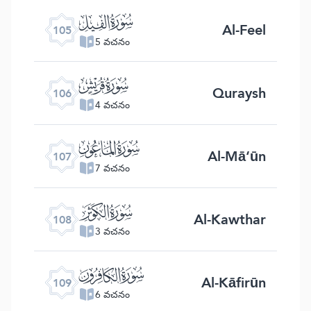
ﰖ
Al-Feel
105
5 వచనం
ﰗ
Quraysh
106
4 వచనం
ﰘ
Al-Mā‘ūn
107
7 వచనం
ﰙ
Al-Kawthar
108
3 వచనం
ﰚ
Al-Kāfirūn
109
6 వచనం