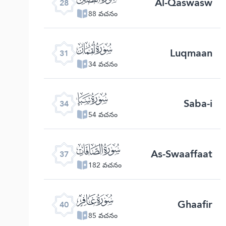
Al-Qaswasw
28
88 వచనం
ﮫ
Luqmaan
31
34 వచనం
ﮮ
Saba-i
34
54 వచనం
ﮱ
As-Swaaffaat
37
182 వచనం
ﯕ
Ghaafir
40
85 వచనం