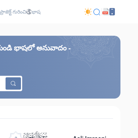
ప్రాజెక్ట్ గురించి
భాష
కిరుండి భాషలో అనువాదం -
ﮏ