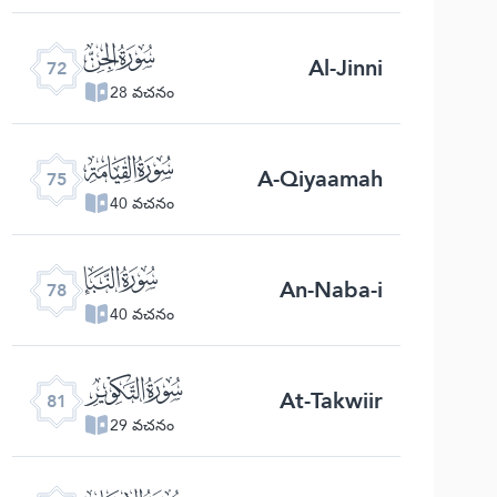
ﯵ
Al-Jinni
72
28 వచనం
ﯸ
A-Qiyaamah
75
40 వచనం
ﯻ
An-Naba-i
78
40 వచనం
ﯾ
At-Takwiir
81
29 వచనం