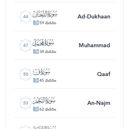
ﯙ
Ad-Dukhaan
44
59 వచనం
ﯜ
Muhammad
47
38 వచనం
ﯟ
Qaaf
50
45 వచనం
ﯢ
An-Najm
53
62 వచనం
ﯥ