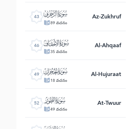
ﯘ
Az-Zukhruf
43
89 వచనం
ﯛ
Al-Ahqaaf
46
35 వచనం
ﯞ
Al-Hujuraat
49
18 వచనం
ﯡ
At-Twuur
52
49 వచనం
ﯤ