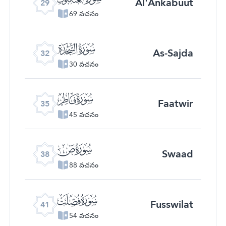
Al'Ankabuut
29
69 వచనం
ﮬ
As-Sajda
32
30 వచనం
ﮯ
Faatwir
35
45 వచనం
ﯓ
Swaad
38
88 వచనం
ﯖ
Fusswilat
41
54 వచనం