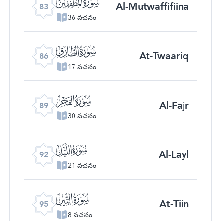
ﰀ
Al-Mutwaffifiina
83
36 వచనం
ﰃ
At-Twaariq
86
17 వచనం
ﰆ
Al-Fajr
89
30 వచనం
ﰉ
Al-Layl
92
21 వచనం
ﰌ
At-Tiin
95
8 వచనం