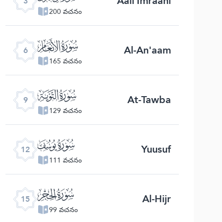
Aali Imraani
3
200 వచనం
ﮒ
Al-An'aam
6
165 వచనం
ﮕ
At-Tawba
9
129 వచనం
ﮘ
Yuusuf
12
111 వచనం
ﮛ
Al-Hijr
15
99 వచనం