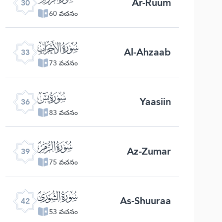
Ar-Ruum
30
60 వచనం
ﮭ
Al-Ahzaab
33
73 వచనం
ﮰ
Yaasiin
36
83 వచనం
ﯔ
Az-Zumar
39
75 వచనం
ﯗ
As-Shuuraa
42
53 వచనం