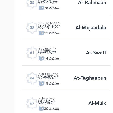
Ar-Rahmaan
55
78 వచనం
ﯧ
Al-Mujaadala
58
22 వచనం
ﯪ
As-Swaff
61
14 వచనం
ﯭ
At-Taghaabun
64
18 వచనం
ﯰ
Al-Mulk
67
30 వచనం