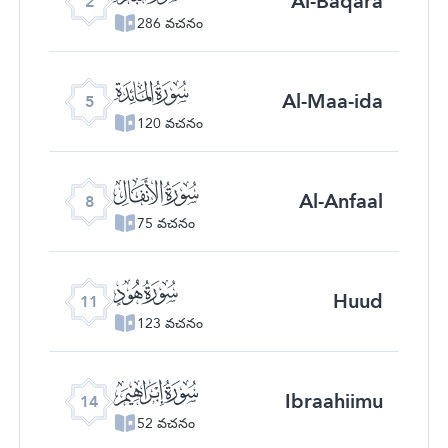
Al-Baqara
2
286 వచనం
ﮑ
Al-Maa-ida
5
120 వచనం
ﮔ
Al-Anfaal
8
75 వచనం
ﮗ
Huud
11
123 వచనం
ﮚ
Ibraahiimu
14
52 వచనం