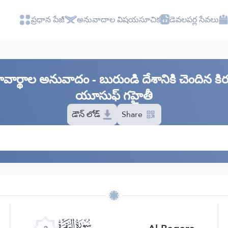
ప్రధాన పేజీ
అనువాదాల విషయసూచిక
డెవలపర్ల సేవలు
ావార్థాల అనువాదం - బురుండి దేశానికి చెందిన 
యూసుఫ్ గహైతీ
డౌన్ లోడ్
Share
ﮎ