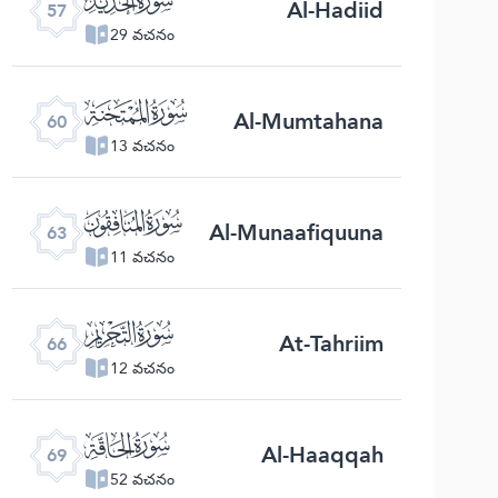
Al-Hadiid
57
29 వచనం
ﯩ
Al-Mumtahana
60
13 వచనం
ﯬ
Al-Munaafiquuna
63
11 వచనం
ﯯ
At-Tahriim
66
12 వచనం
ﯲ
Al-Haaqqah
69
52 వచనం