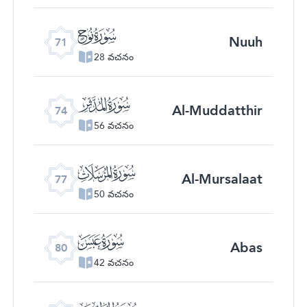
ﯴ
Nuuh
71
28 వచనం
ﯷ
Al-Muddatthir
74
56 వచనం
ﯺ
Al-Mursalaat
77
50 వచనం
ﯽ
Abas
80
42 వచనం