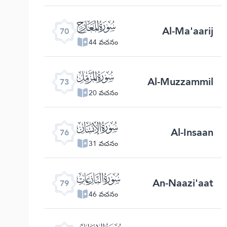
ﯳ
Al-Ma'aarij
70
44 వచనం
ﯶ
Al-Muzzammil
73
20 వచనం
ﯹ
Al-Insaan
76
31 వచనం
ﯼ
An-Naazi'aat
79
46 వచనం