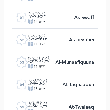
ﯪ
As-Swaff
61
14 आयत
ﯫ
Al-Jumu'ah
62
11 आयत
ﯬ
Al-Munaafiquuna
63
11 आयत
ﯭ
At-Taghaabun
64
18 आयत
ﯮ
At-Twalaaq
65