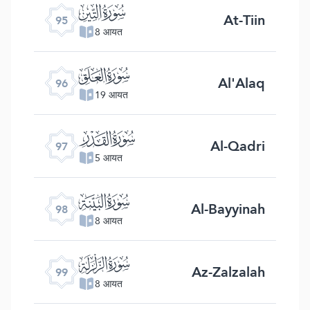
ﰌ
At-Tiin
95
8 आयत
ﰍ
Al'Alaq
96
19 आयत
ﰎ
Al-Qadri
97
5 आयत
ﰏ
Al-Bayyinah
98
8 आयत
ﰐ
Az-Zalzalah
99
8 आयत