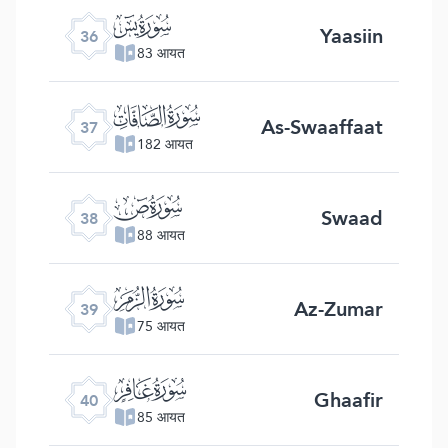
ﮰ
Yaasiin
36
83 आयत
ﮱ
As-Swaaffaat
37
182 आयत
ﯓ
Swaad
38
88 आयत
ﯔ
Az-Zumar
39
75 आयत
ﯕ
Ghaafir
40
85 आयत