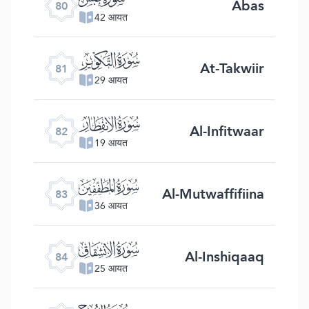
Abas
80
42 आयत
ﯾ
At-Takwiir
81
29 आयत
ﯿ
Al-Infitwaar
82
19 आयत
ﰀ
Al-Mutwaffifiina
83
36 आयत
ﰁ
Al-Inshiqaaq
84
25 आयत