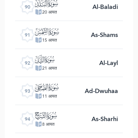
ﰇ
Al-Baladi
90
20 आयत
ﰈ
As-Shams
91
15 आयत
ﰉ
Al-Layl
92
21 आयत
ﰊ
Ad-Dwuhaa
93
11 आयत
ﰋ
As-Sharhi
94
8 आयत