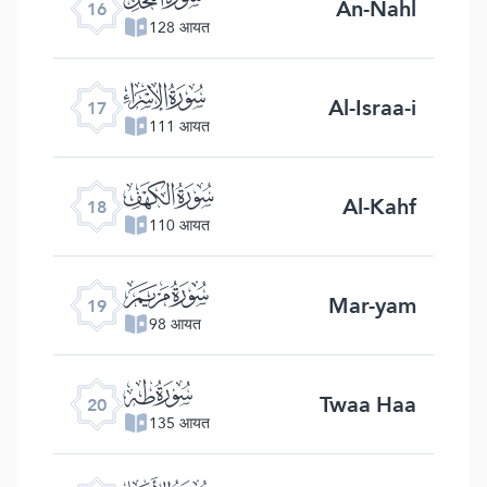
An-Nahl
16
128 आयत
ﮝ
Al-Israa-i
17
111 आयत
ﮞ
Al-Kahf
18
110 आयत
ﮟ
Mar-yam
19
98 आयत
ﮠ
Twaa Haa
20
135 आयत