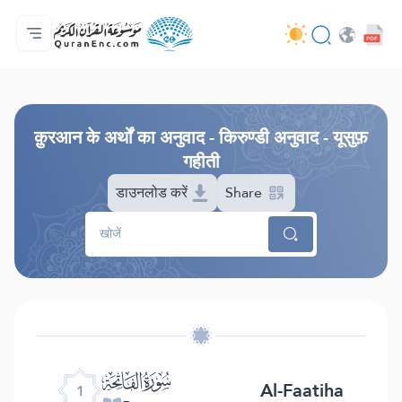
मुख्य
अनुवादों की सूची
Audio
अपडेट करने वालों की सेवाएँ - API
परियोजना के बारे में
हमसे सम्पर्क करें
भाषा
Browse Old Version
क़ुरआन के अर्थों का अनुवाद - किरुण्डी अनुवाद - यूसुफ़
गहीती
डाउनलोड करें
Share
ﮍ
Al-Faatiha
1