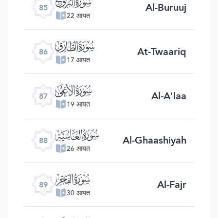
ﰂ
Al-Buruuj
85
22 आयत
ﰃ
At-Twaariq
86
17 आयत
ﰄ
Al-A'laa
87
19 आयत
ﰅ
Al-Ghaashiyah
88
26 आयत
ﰆ
Al-Fajr
89
30 आयत