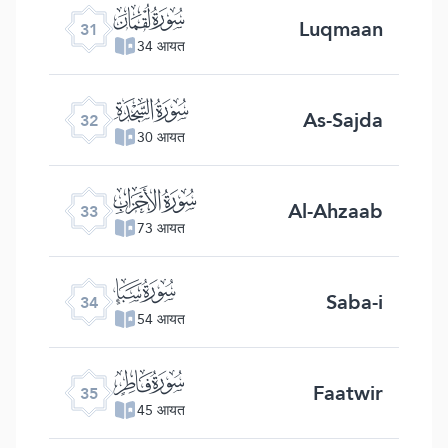
ﮫ
Luqmaan
31
34 आयत
ﮬ
As-Sajda
32
30 आयत
ﮭ
Al-Ahzaab
33
73 आयत
ﮮ
Saba-i
34
54 आयत
ﮯ
Faatwir
35
45 आयत