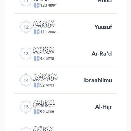
Huud
11
123 आयत
ﮘ
Yuusuf
12
111 आयत
ﮙ
Ar-Ra'd
13
43 आयत
ﮚ
Ibraahiimu
14
52 आयत
ﮛ
Al-Hijr
15
99 आयत
ﮜ