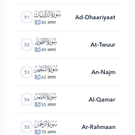
ﯠ
Ad-Dhaariyaat
51
60 आयत
ﯡ
At-Twuur
52
49 आयत
ﯢ
An-Najm
53
62 आयत
ﯣ
Al-Qamar
54
55 आयत
ﯤ
Ar-Rahmaan
55
78 आयत