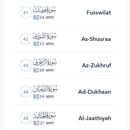
ﯖ
Fusswilat
41
54 आयत
ﯗ
As-Shuuraa
42
53 आयत
ﯘ
Az-Zukhruf
43
89 आयत
ﯙ
Ad-Dukhaan
44
59 आयत
ﯚ
Al-Jaathiyah
45
37 आयत