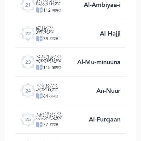
ﮡ
Al-Ambiyaa-i
21
112 आयत
ﮢ
Al-Hajji
22
78 आयत
ﮣ
Al-Mu-minuuna
23
118 आयत
ﮤ
An-Nuur
24
64 आयत
ﮥ
Al-Furqaan
25
77 आयत