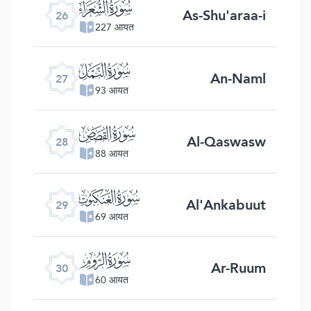
ﮦ
As-Shu'araa-i
26
227 आयत
ﮧ
An-Naml
27
93 आयत
ﮨ
Al-Qaswasw
28
88 आयत
ﮩ
Al'Ankabuut
29
69 आयत
ﮪ
Ar-Ruum
30
60 आयत