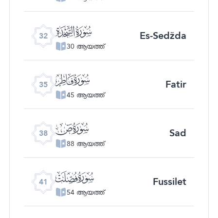
ﮬ
Es-Sedžda
32
30 ആയത്ത്
ﮯ
Fatir
35
45 ആയത്ത്
ﯓ
Sad
38
88 ആയത്ത്
ﯖ
Fussilet
41
54 ആയത്ത്