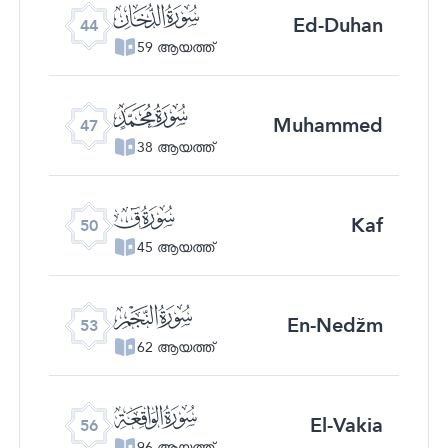
ﯙ
Ed-Duhan
44
59 ആയത്ത്
ﯜ
Muhammed
47
38 ആയത്ത്
ﯟ
Kaf
50
45 ആയത്ത്
ﯢ
En-Nedžm
53
62 ആയത്ത്
ﯥ
El-Vakia
56
96 ആയത്ത്