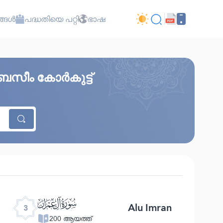
്ങൾ
പദ്ധതിയെ പറ്റി
ഭാഷ
ബസീം കോർകുട്ട്
ﮏ
Alu Imran
3
200 ആയത്ത്