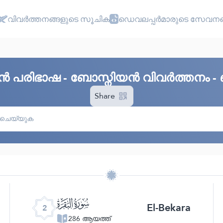
വിവർത്തനങ്ങളുടെ സൂചിക
ഡെവലപ്പർമാരുടെ സേവനങ
 പരിഭാഷ - ബോസ്നിയൻ വിവർത്തനം - 
Share
ﮎ
El-Bekara
2
286 ആയത്ത്