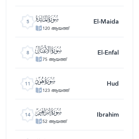
ﮑ
El-Maida
5
120 ആയത്ത്
ﮔ
El-Enfal
8
75 ആയത്ത്
ﮗ
Hud
11
123 ആയത്ത്
ﮚ
Ibrahim
14
52 ആയത്ത്