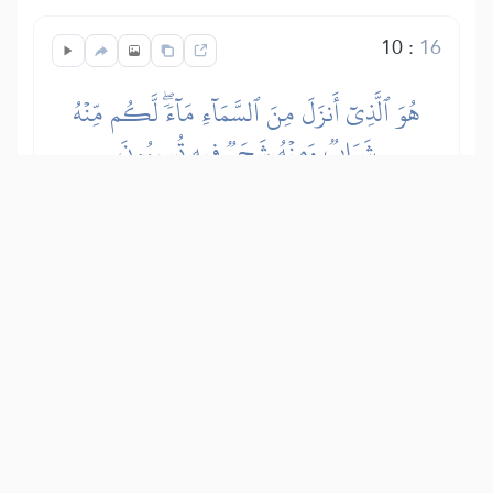
10
:
16
هُوَ ٱلَّذِيٓ أَنزَلَ مِنَ ٱلسَّمَآءِ مَآءٗۖ لَّكُم مِّنۡهُ
شَرَابٞ وَمِنۡهُ شَجَرٞ فِيهِ تُسِيمُونَ
Allah spušta iz oblaka vodu koju pijete i
kojom pojite stoku. Pomoću iste te vode
natapa se rastinje kojim stoku napasate.
Show other translations
التفاسير:
الطبري
ابن كثير
السعدي
المختصر
المُيسَّر
|
هدايات
النفحات المكية