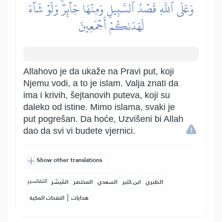
وَعَلَى ٱللَّهِ قَصۡدُ ٱلسَّبِيلِ وَمِنۡهَا جَآئِرٞۚ وَلَوۡ شَآءَ
لَهَدَىٰكُمۡ أَجۡمَعِينَ
Allahovo je da ukaže na Pravi put, koji
Njemu vodi, a to je islam. Valja znati da
ima i krivih, šejtanovih puteva, koji su
daleko od istine. Mimo islama, svaki je
put pogrešan. Da hoće, Uzvišeni bi Allah
dao da svi vi budete vjernici.
Show other translations
التفاسير:
الطبري
ابن كثير
السعدي
المختصر
المُيسَّر
|
هدايات
النفحات المكية