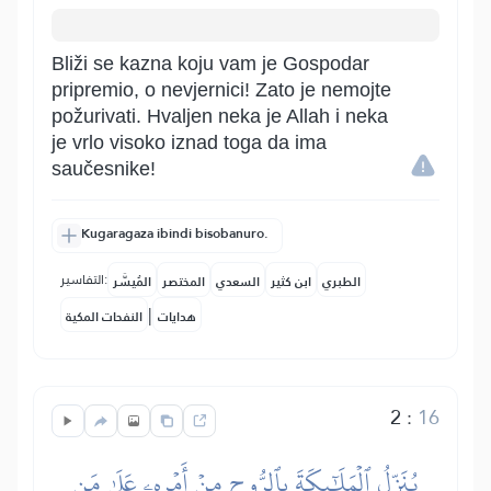
Bliži se kazna koju vam je Gospodar
pripremio, o nevjernici! Zato je nemojte
požurivati. Hvaljen neka je Allah i neka
je vrlo visoko iznad toga da ima
saučesnike!
Kugaragaza ibindi bisobanuro.
التفاسير:
الطبري
ابن كثير
السعدي
المختصر
المُيسَّر
|
هدايات
النفحات المكية
2
:
16
يُنَزِّلُ ٱلۡمَلَٰٓئِكَةَ بِٱلرُّوحِ مِنۡ أَمۡرِهِۦ عَلَىٰ مَن