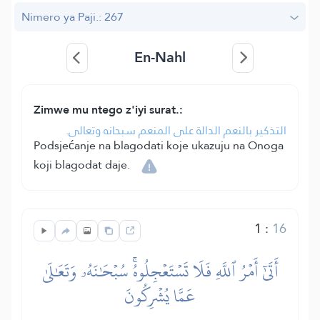
Nimero ya Paji.: 267
En-Nahl
Zimwe mu ntego z'iyi surat.:
التذكير بالنعم الدالة على المنعم سبحانه وتعالى.
Podsjećanje na blagodati koje ukazuju na Onoga
koji blagodat daje.
1
:
16
أَتَىٰٓ أَمۡرُ ٱللَّهِ فَلَا تَسۡتَعۡجِلُوهُۚ سُبۡحَٰنَهُۥ وَتَعَٰلَىٰ
عَمَّا يُشۡرِكُونَ