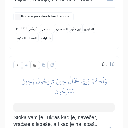
Kugaragaza ibindi bisobanuro.
التفاسير:
الطبري
ابن كثير
السعدي
المختصر
المُيسَّر
|
هدايات
النفحات المكية
6
:
16
وَلَكُمۡ فِيهَا جَمَالٌ حِينَ تُرِيحُونَ وَحِينَ
تَسۡرَحُونَ
Stoka vam je i ukras kad je, navečer,
vraćate s ispaše, a i kad je na ispašu