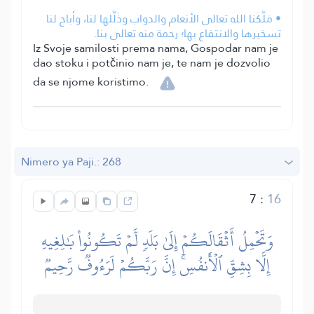
• مَلَّكَنا الله تعالى الأنعام والدواب وذَلَّلها لنا، وأباح لنا
تسخيرها والانتفاع بها؛ رحمة منه تعالى بنا.
Iz Svoje samilosti prema nama, Gospodar nam je
dao stoku i potčinio nam je, te nam je dozvolio
da se njome koristimo.
Nimero ya Paji.: 268
7
:
16
وَتَحۡمِلُ أَثۡقَالَكُمۡ إِلَىٰ بَلَدٖ لَّمۡ تَكُونُواْ بَٰلِغِيهِ
إِلَّا بِشِقِّ ٱلۡأَنفُسِۚ إِنَّ رَبَّكُمۡ لَرَءُوفٞ رَّحِيمٞ