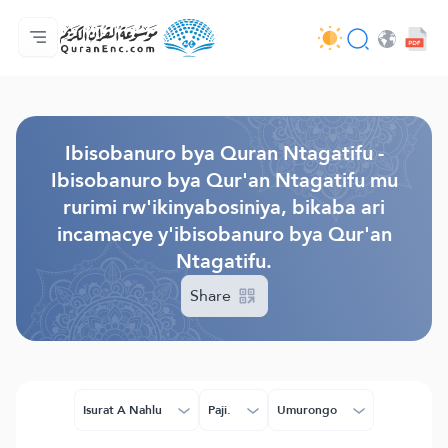
Ahabanza.
Ishakiro ry'ibisobanuro
Audio
Serivisi z'abakora amavugurura. - API
Ibijyanye n'umushinga.
Twandikire.
Ururimi.
Browse Old Version
Ibisobanuro bya Quran Ntagatifu -
Ibisobanuro bya Qur'an Ntagatifu mu
rurimi rw'ikinyabosiniya, bikaba ari
incamacye y'ibisobanuro bya Qur'an
Ntagatifu.
Share
Isurat A Nahlu
Paji.
Umurongo