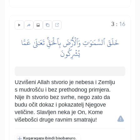
3
:
16
خَلَقَ ٱلسَّمَٰوَٰتِ وَٱلۡأَرۡضَ بِٱلۡحَقِّۚ تَعَٰلَىٰ عَمَّا
يُشۡرِكُونَ
Uzvišeni Allah stvorio je nebesa i Zemlju
s mudrošću i bez prethodnog primjera.
Nije ih stvorio bez svrhe, nego zato da
budu očit dokaz i pokazatelj Njegove
veličine. Slavljen neka je On, Kome
višebošci druge ravnim smatraju!
Kugaragaza ibindi bisobanuro.