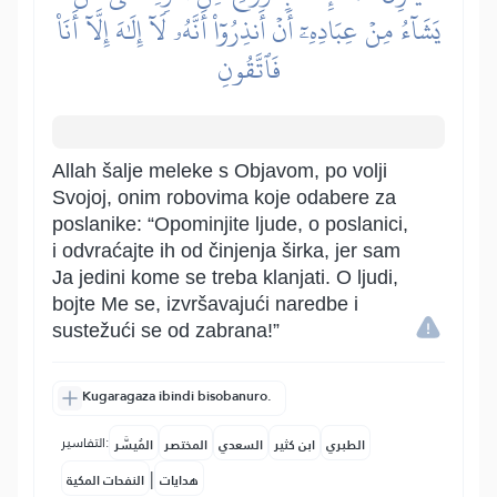
يَشَآءُ مِنۡ عِبَادِهِۦٓ أَنۡ أَنذِرُوٓاْ أَنَّهُۥ لَآ إِلَٰهَ إِلَّآ أَنَا۠
فَٱتَّقُونِ
Allah šalje meleke s Objavom, po volji
Svojoj, onim robovima koje odabere za
poslanike: “Opominjite ljude, o poslanici,
i odvraćajte ih od činjenja širka, jer sam
Ja jedini kome se treba klanjati. O ljudi,
bojte Me se, izvršavajući naredbe i
sustežući se od zabrana!”
Kugaragaza ibindi bisobanuro.
التفاسير:
الطبري
ابن كثير
السعدي
المختصر
المُيسَّر
|
هدايات
النفحات المكية