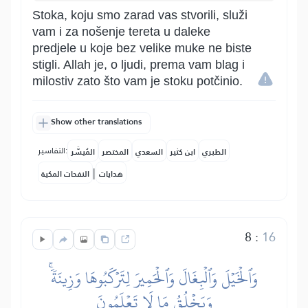
Stoka, koju smo zarad vas stvorili, služi
vam i za nošenje tereta u daleke
predjele u koje bez velike muke ne biste
stigli. Allah je, o ljudi, prema vam blag i
milostiv zato što vam je stoku potčinio.
Show other translations
التفاسير:
الطبري
ابن كثير
السعدي
المختصر
المُيسَّر
|
هدايات
النفحات المكية
8
:
16
وَٱلۡخَيۡلَ وَٱلۡبِغَالَ وَٱلۡحَمِيرَ لِتَرۡكَبُوهَا وَزِينَةٗۚ
وَيَخۡلُقُ مَا لَا تَعۡلَمُونَ