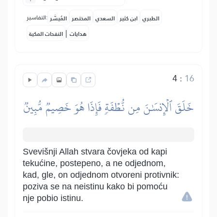
التفاسير:
الطبري
ابن كثير
السعدي
المختصر
المُيسَّر
|
هدايات
النفحات المكية
4
:
16
خَلَقَ ٱلۡإِنسَٰنَ مِن نُّطۡفَةٖ فَإِذَا هُوَ خَصِيمٞ مُّبِينٞ
Svevišnji Allah stvara čovjeka od kapi
tekućine, postepeno, a ne odjednom,
kad, gle, on odjednom otvoreni protivnik:
poziva se na neistinu kako bi pomoću
nje pobio istinu.