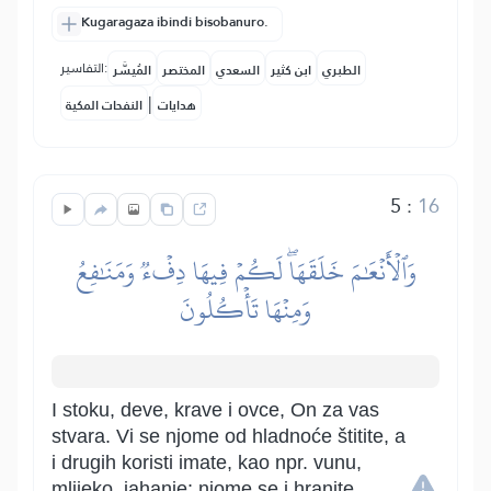
Kugaragaza ibindi bisobanuro.
التفاسير:
الطبري
ابن كثير
السعدي
المختصر
المُيسَّر
|
هدايات
النفحات المكية
5
:
16
وَٱلۡأَنۡعَٰمَ خَلَقَهَاۖ لَكُمۡ فِيهَا دِفۡءٞ وَمَنَٰفِعُ
وَمِنۡهَا تَأۡكُلُونَ
I stoku, deve, krave i ovce, On za vas
stvara. Vi se njome od hladnoće štitite, a
i drugih koristi imate, kao npr. vunu,
mlijeko, jahanje; njome se i hranite.