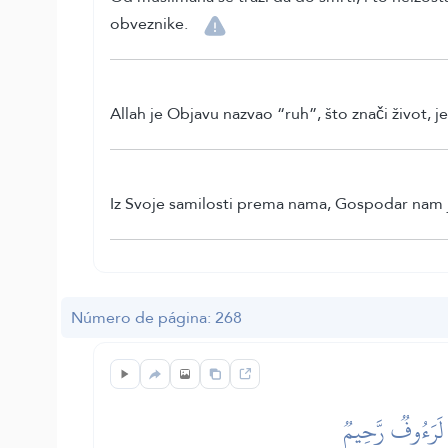
obveznike.
Allah je Objavu nazvao “ruh”, što znači život, je
Iz Svoje samilosti prema nama, Gospodar nam j
Número de página: 268
ۡ لَرَءُوفٞ رَّحِيمٞ