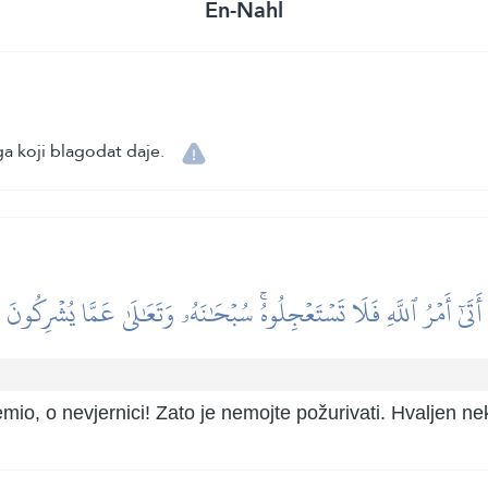
En-Nahl
a koji blagodat daje.
أَتَىٰٓ أَمۡرُ ٱللَّهِ فَلَا تَسۡتَعۡجِلُوهُۚ سُبۡحَٰنَهُۥ وَتَعَٰلَىٰ عَمَّا يُشۡرِكُونَ
io, o nevjernici! Zato je nemojte požurivati. Hvaljen nek