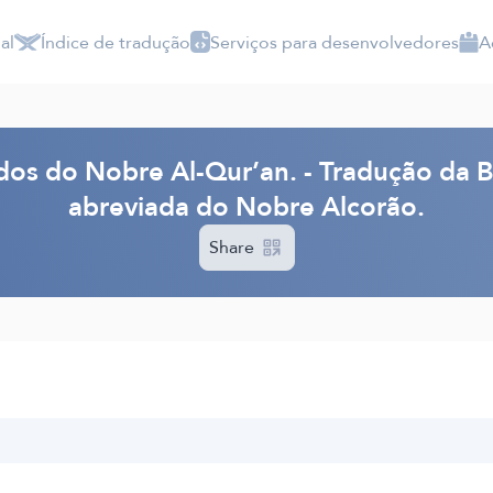
al
Índice de tradução
Serviços para desenvolvedores
A
dos do Nobre Al-Qur’an. - Tradução da 
abreviada do Nobre Alcorão.
Share