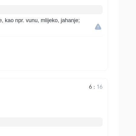
e, kao npr. vunu, mlijeko, jahanje;
6
:
16