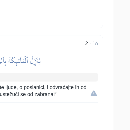
2
:
16
يُنَزِّلُ ٱلۡمَلَٰٓئِكَةَ بِٱل
ljude, o poslanici, i odvraćajte ih od
 sustežući se od zabrana!”