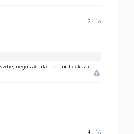
3
:
16
 svrhe, nego zato da budu očit dokaz i
4
:
16