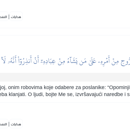
|
هدايات
النفح
رُّوحِ مِنۡ أَمۡرِهِۦ عَلَىٰ مَن يَشَآءُ مِنۡ عِبَادِهِۦٓ أَنۡ أَنذِرُوٓاْ أَنَّهُۥ لَآ إِلَٰ
oj, onim robovima koje odabere za poslanike: “Opominjite 
eba klanjati. O ljudi, bojte Me se, izvršavajući naredbe i
|
هدايات
النفح