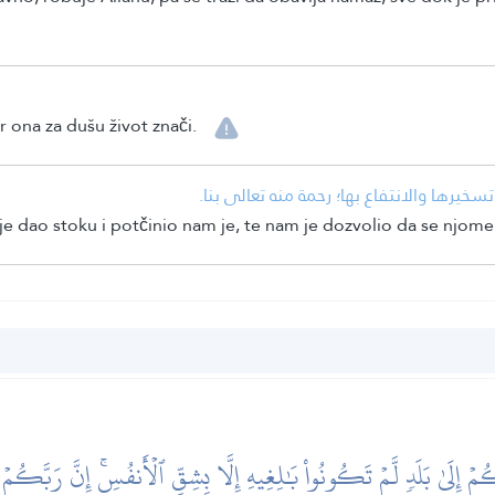
r ona za dušu život znači.
• نا تسخيرها والانتفاع بها؛ رحمة منه تعالى بنا
e dao stoku i potčinio nam je, te nam je dozvolio da se njome
ُمۡ إِلَىٰ بَلَدٖ لَّمۡ تَكُونُواْ بَٰلِغِيهِ إِلَّا بِشِقِّ ٱلۡأَنفُسِۚ إِنَّ رَبَّكُم