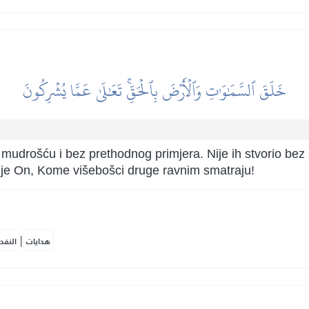
خَلَقَ ٱلسَّمَٰوَٰتِ وَٱلۡأَرۡضَ بِٱلۡحَقِّۚ تَعَٰلَىٰ عَمَّا يُشۡرِكُونَ
s mudrošću i bez prethodnog primjera. Nije ih stvorio bez
a je On, Kome višebošci druge ravnim smatraju!
|
هدايات
النفح