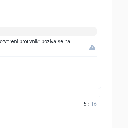
tvoreni protivnik: poziva se na
5
:
16