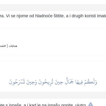
a. Vi se njome od hladnoće štitite, a i drugih koristi imat
|
هدايات
النفح
وَلَكُمۡ فِيهَا جَمَالٌ حِينَ تُرِيحُونَ وَحِينَ تَسۡرَحُونَ
e s ispaše, a i kad je na ispašu gonite, ujutro.