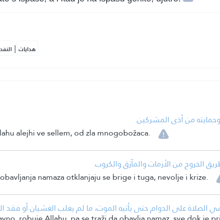
|
هدايات
النفح
•  وحمايته من أذى المشركين
allahu alejhi ve sellem, od zla mnogobožaca.
• يق الخروج من الأزمات والمآزق والكروب
obavljanja namaza otklanjaju se brige i tuga, nevolje i krize.
لصلاة على الدوام حتى يأتيه الموت، ما لم يغلب الغشيان أو فقد الذا
no, robuje Allahu, pa se traži da obavlja namaz, sve dok je pri s