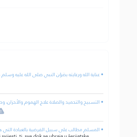
عناية الله ورعايته بصَوْن النبي صلى الله عليه وسلم.
التسبيح والتحميد والصلاة علاج الهموم والأحزان، وطر.
المسلم مطالب على سبيل الفرضية بالعبادة التي هي ا.
vijesti, tj. sve dok se ubraja u šerijatske