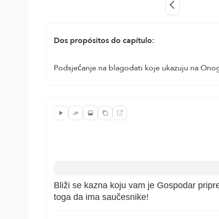
Dos propósitos do capítulo:
Podsjećanje na blagodati koje ukazuju na Onog
Bliži se kazna koju vam je Gospodar priprem
toga da ima saučesnike!