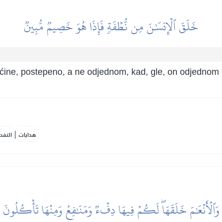
خَلَقَ ٱلۡإِنسَٰنَ مِن نُّطۡفَةٖ فَإِذَا هُوَ خَصِيمٞ مُّبِينٞ
ućine, postepeno, a ne odjednom, kad, gle, on odjednom o
|
هدايات
النفح
وَٱلۡأَنۡعَٰمَ خَلَقَهَاۖ لَكُمۡ فِيهَا دِفۡءٞ وَمَنَٰفِعُ وَمِنۡهَا تَأۡكُلُونَ