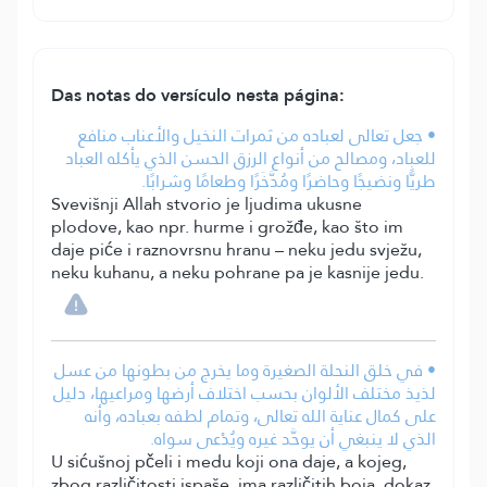
Das notas do versículo nesta página:
• جعل تعالى لعباده من ثمرات النخيل والأعناب منافع
للعباد، ومصالح من أنواع الرزق الحسن الذي يأكله العباد
طريًّا ونضيجًا وحاضرًا ومُدَّخَرًا وطعامًا وشرابًا.
Svevišnji Allah stvorio je ljudima ukusne
plodove, kao npr. hurme i grožđe, kao što im
daje piće i raznovrsnu hranu – neku jedu svježu,
neku kuhanu, a neku pohrane pa je kasnije jedu.
• في خلق النحلة الصغيرة وما يخرج من بطونها من عسل
لذيذ مختلف الألوان بحسب اختلاف أرضها ومراعيها، دليل
على كمال عناية الله تعالى، وتمام لطفه بعباده، وأنه
الذي لا ينبغي أن يوحَّد غيره ويُدْعى سواه.
U sićušnoj pčeli i medu koji ona daje, a kojeg,
zbog različitosti ispaše, ima različitih boja, dokaz