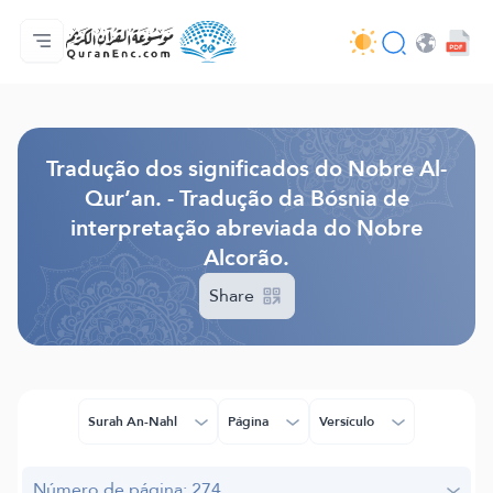
Página inicial
Índice de tradução
Audio
Serviços para desenvolvedores - API
Acerca do projeto
Contacta-nos
Idioma
Browse Old Version
Tradução dos significados do Nobre Al-
Qur’an. - Tradução da Bósnia de
interpretação abreviada do Nobre
Alcorão.
Share
Surah An-Nahl
Página
Versículo
Número de página: 274