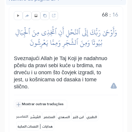
68
:
16
وَأَوۡحَىٰ رَبُّكَ إِلَى ٱلنَّحۡلِ أَنِ ٱتَّخِذِي مِنَ ٱلۡجِبَالِ
بُيُوتٗا وَمِنَ ٱلشَّجَرِ وَمِمَّا يَعۡرِشُونَ
Sveznajući Allah je Taj Koji je nadahnuo
pčelu da pravi sebi kuće u brdima, na
drveću i u onom što čovjek izgradi, to
jest, u košnicama od dasaka i tome
slično.
Mostrar outras traduções
التفاسير:
الطبري
ابن كثير
السعدي
المختصر
المُيسَّر
|
هدايات
النفحات المكية