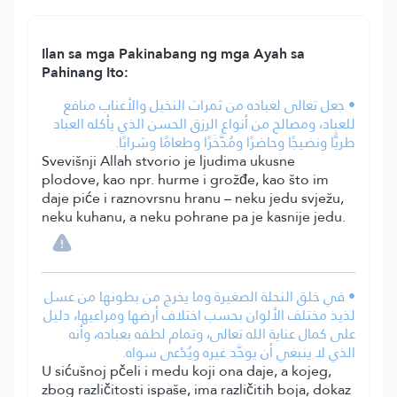
Ilan sa mga Pakinabang ng mga Ayah sa
Pahinang Ito:
• جعل تعالى لعباده من ثمرات النخيل والأعناب منافع
للعباد، ومصالح من أنواع الرزق الحسن الذي يأكله العباد
طريًّا ونضيجًا وحاضرًا ومُدَّخَرًا وطعامًا وشرابًا.
Svevišnji Allah stvorio je ljudima ukusne
plodove, kao npr. hurme i grožđe, kao što im
daje piće i raznovrsnu hranu – neku jedu svježu,
neku kuhanu, a neku pohrane pa je kasnije jedu.
• في خلق النحلة الصغيرة وما يخرج من بطونها من عسل
لذيذ مختلف الألوان بحسب اختلاف أرضها ومراعيها، دليل
على كمال عناية الله تعالى، وتمام لطفه بعباده، وأنه
الذي لا ينبغي أن يوحَّد غيره ويُدْعى سواه.
U sićušnoj pčeli i medu koji ona daje, a kojeg,
zbog različitosti ispaše, ima različitih boja, dokaz