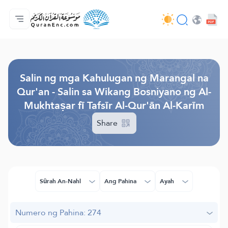
Ang Pangunahin
Indise ng mga Salin
Audio
Mga Serbisyo ng mga Developer - API
Tungkol
makipag-ugnayan sa amin
Ang Wika
Browse Old Version
Salin ng mga Kahulugan ng Marangal na
Qur'an - Salin sa Wikang Bosniyano ng Al-
Mukhtaṣar fī Tafsīr Al-Qur'ān Al-Karīm
Share
Sūrah An-Nahl
Ang Pahina
Ayah
Numero ng Pahina: 274