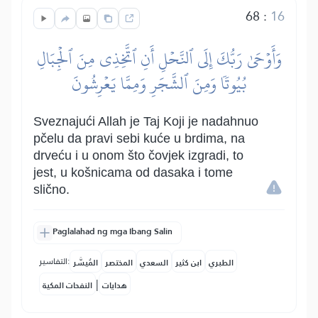
68
:
16
وَأَوۡحَىٰ رَبُّكَ إِلَى ٱلنَّحۡلِ أَنِ ٱتَّخِذِي مِنَ ٱلۡجِبَالِ
بُيُوتٗا وَمِنَ ٱلشَّجَرِ وَمِمَّا يَعۡرِشُونَ
Sveznajući Allah je Taj Koji je nadahnuo
pčelu da pravi sebi kuće u brdima, na
drveću i u onom što čovjek izgradi, to
jest, u košnicama od dasaka i tome
slično.
Paglalahad ng mga Ibang Salin
التفاسير:
الطبري
ابن كثير
السعدي
المختصر
المُيسَّر
|
هدايات
النفحات المكية