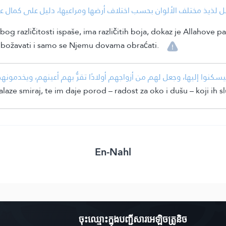
يذ مختلف الألوان بحسب اختلاف أرضها ومراعيها، دليل على كمال عناية ال
zbog različitosti ispaše, ima različitih boja, dokaz je Allahove 
 obožavati i samo se Njemu dovama obraćati.
يسكنوا إليها، وجعل لهم من أزواجهم أولادًا تقرُّ بهم أعينهم، ويخدمو
nalaze smiraj, te im daje porod – radost za oko i dušu – koji ih 
En-Nahl
ចុះឈ្មោះ​ក្នុងបញ្ជីសារអេឡិចត្រូនិច