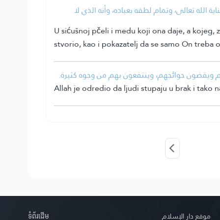
• له تعالى، وتمام لطفه بعباده، وأنه الذي لا
U sićušnoj pčeli i medu koji ona daje, a kojeg, 
stvorio, kao i pokazatelj da se samo On treba
• نهم ويقضون حوائجهم، وينتفعون بهم من وجوه كثيرة
Allah je odredio da ljudi stupaju u brak i tako 
ទំព័រ​ដេីម
موقع دار الإسلام