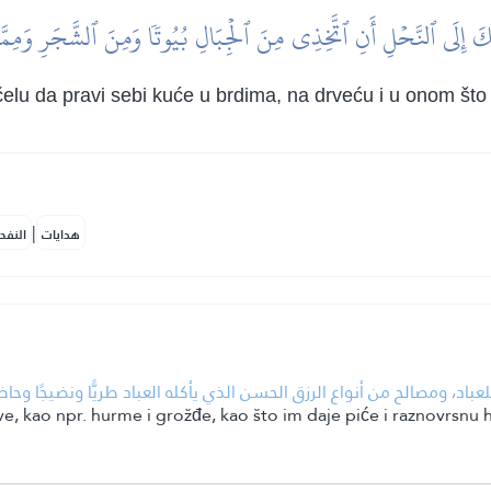
ُكَ إِلَى ٱلنَّحۡلِ أَنِ ٱتَّخِذِي مِنَ ٱلۡجِبَالِ بُيُوتٗا وَمِنَ ٱلشَّجَرِ وَمِمّ
čelu da pravi sebi kuće u brdima, na drveću i u onom što 
|
هدايات
النفح
 ومصالح من أنواع الرزق الحسن الذي يأكله العباد طريًّا ونضيجًا وحاضرًا ومُ
ve, kao npr. hurme i grožđe, kao što im daje piće i raznovrsnu