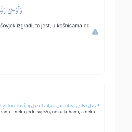
وَأَوۡحَىٰ رَبّ
čovjek izgradi, to jest, u košnicama od
جعل تعالى لعباده من ثمرات النخيل والأعناب منافع للعباد،.
 hranu – neku jedu svježu, neku kuhanu, a neku