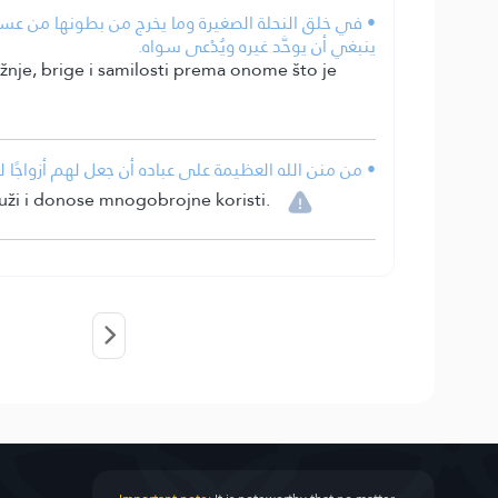
في خلق النحلة الصغيرة وما يخرج من بطونها من عسل لذ
ينبغي أن يوحَّد غيره ويُدْعى سواه.
pažnje, brige i samilosti prema onome što je
من منن الله العظيمة على عباده أن جعل لهم أزواجًا ل.
služi i donose mnogobrojne koristi.