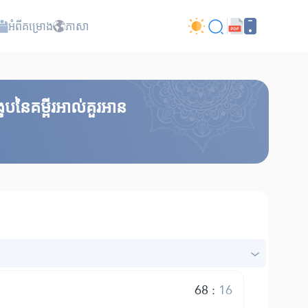
អំពី​គម្រោង
ភាសា
េបនៃគម្ពីរអាល់គួរអាន
68
:
16