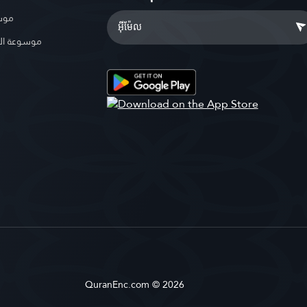
موسو
موسوعة ال
QuranEnc.com © 2026