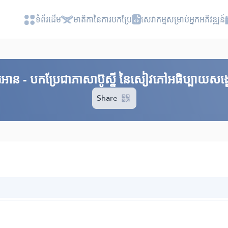
ទំព័រ​ដេីម
មាតិកានៃការបកប្រែ
សេវាកម្មសម្រាប់អ្នកអភិវឌ្ឍន៍
គួរអាន - បកប្រែជាភាសាប៊ូស្នី នៃសៀវភៅអធិប្បាយសង្ខ
Share