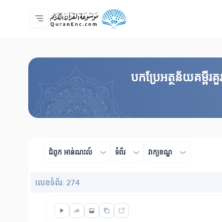
ទំព័រ​ដេីម
មាតិកានៃការបកប្រែ
Audio
សេវាកម្មសម្រាប់អ្នកអភិវឌ្ឍន៍ - API
អំពី​គម្រោង
ទំនាក់ទំងមកកាន់យើងខ្ញុំ
ភាសា
Browse Old Version
បកប្រែអត្ថន័យគម្ពីរ
ជំពូក​ អាន់ណះល៍
ទំព័រ
វាក្យខណ្ឌ
លេខ​ទំព័រ: 274