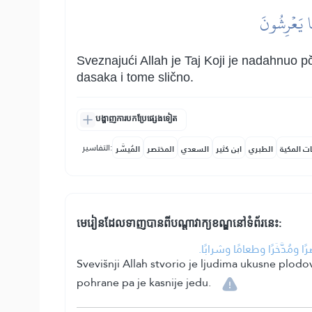
َا يَعۡرِشُونَ
Sveznajući Allah je Taj Koji je nadahnuo p
dasaka i tome slično.
បង្ហាញការបកប្រែផ្សេងទៀត
التفاسير:
ات المكية
الطبري
ابن كثير
السعدي
المختصر
المُيسَّر
មេរៀនដែលទាញបានពីបណ្តាវាក្យខណ្ឌនៅទំព័រនេះ:
• دَّخَرًا وطعامًا وشرابًا
Svevišnji Allah stvorio je ljudima ukusne plodo
pohrane pa je kasnije jedu.