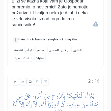
Bliži se kazna koju vam je Gospodar
pripremio, o nevjernici! Zato je nemojte
požurivati. Hvaljen neka je Allah i neka
je vrlo visoko iznad toga da ima
saučesnike!
Hiển thị các bản dịch ý nghĩa nội dung khác
التفاسير:
الطبري
ابن كثير
السعدي
المختصر
المُيسَّر
|
هدايات
النفحات المكية
2
:
16
يُنَزِّلُ ٱلۡمَلَٰٓئِكَةَ بِٱلرُّوحِ مِنۡ أَمۡرِهِۦ عَلَىٰ مَن
يَشَآءُ مِنۡ عِبَادِهِۦٓ أَنۡ أَنذِرُوٓاْ أَنَّهُۥ لَآ إِلَٰهَ إِلَّآ أَنَا۠