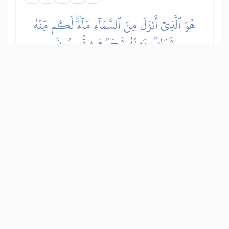
هُوَ ٱلَّذِيٓ أَنزَلَ مِنَ ٱلسَّمَآءِ مَآءٗۖ لَّكُم مِّنۡهُ
شَرَابٞ وَمِنۡهُ شَجَرٞ فِيهِ تُسِيمُونَ
Allah spušta iz oblaka vodu koju pijete i
kojom pojite stoku. Pomoću iste te vode
natapa se rastinje kojim stoku napasate.
Show other translations
التفاسير:
الطبري
ابن كثير
السعدي
المختصر
المُيسَّر
|
هدايات
النفحات المكية