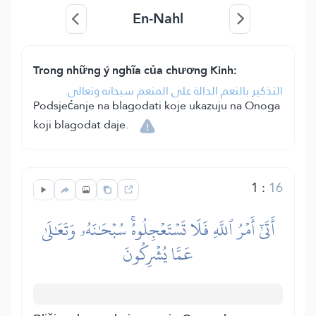
En-Nahl
Trong những ý nghĩa của chương Kinh:
التذكير بالنعم الدالة على المنعم سبحانه وتعالى.
Podsjećanje na blagodati koje ukazuju na Onoga
koji blagodat daje.
1
:
16
أَتَىٰٓ أَمۡرُ ٱللَّهِ فَلَا تَسۡتَعۡجِلُوهُۚ سُبۡحَٰنَهُۥ وَتَعَٰلَىٰ
عَمَّا يُشۡرِكُونَ