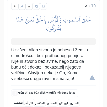
3
:
16
خَلَقَ ٱلسَّمَٰوَٰتِ وَٱلۡأَرۡضَ بِٱلۡحَقِّۚ تَعَٰلَىٰ عَمَّا
يُشۡرِكُونَ
Uzvišeni Allah stvorio je nebesa i Zemlju
s mudrošću i bez prethodnog primjera.
Nije ih stvorio bez svrhe, nego zato da
budu očit dokaz i pokazatelj Njegove
veličine. Slavljen neka je On, Kome
višebošci druge ravnim smatraju!
Hiển thị các bản dịch ý nghĩa nội dung khác
التفاسير:
الطبري
ابن كثير
السعدي
المختصر
المُيسَّر