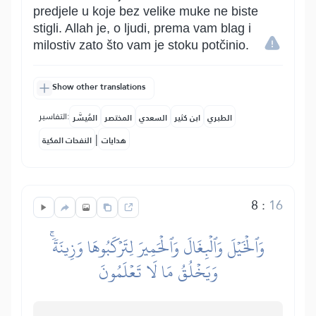
predjele u koje bez velike muke ne biste
stigli. Allah je, o ljudi, prema vam blag i
milostiv zato što vam je stoku potčinio.
Show other translations
التفاسير:
الطبري
ابن كثير
السعدي
المختصر
المُيسَّر
|
هدايات
النفحات المكية
8
:
16
وَٱلۡخَيۡلَ وَٱلۡبِغَالَ وَٱلۡحَمِيرَ لِتَرۡكَبُوهَا وَزِينَةٗۚ
وَيَخۡلُقُ مَا لَا تَعۡلَمُونَ