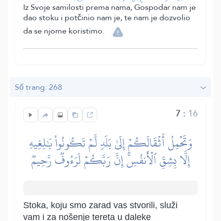
Iz Svoje samilosti prema nama, Gospodar nam je
dao stoku i potčinio nam je, te nam je dozvolio
da se njome koristimo.
Số trang: 268
7
:
16
وَتَحۡمِلُ أَثۡقَالَكُمۡ إِلَىٰ بَلَدٖ لَّمۡ تَكُونُواْ بَٰلِغِيهِ
إِلَّا بِشِقِّ ٱلۡأَنفُسِۚ إِنَّ رَبَّكُمۡ لَرَءُوفٞ رَّحِيمٞ
Stoka, koju smo zarad vas stvorili, služi
vam i za nošenje tereta u daleke