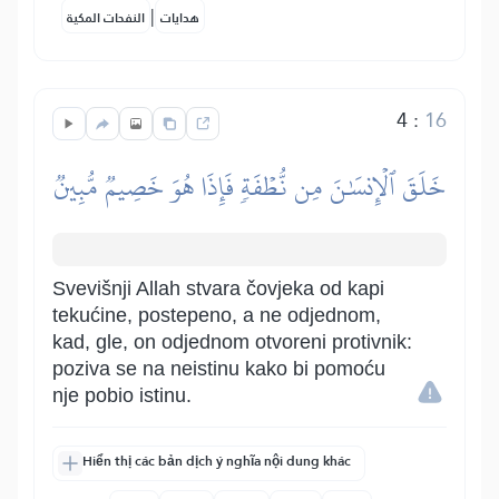
|
هدايات
النفحات المكية
4
:
16
خَلَقَ ٱلۡإِنسَٰنَ مِن نُّطۡفَةٖ فَإِذَا هُوَ خَصِيمٞ مُّبِينٞ
Svevišnji Allah stvara čovjeka od kapi
tekućine, postepeno, a ne odjednom,
kad, gle, on odjednom otvoreni protivnik:
poziva se na neistinu kako bi pomoću
nje pobio istinu.
Hiển thị các bản dịch ý nghĩa nội dung khác