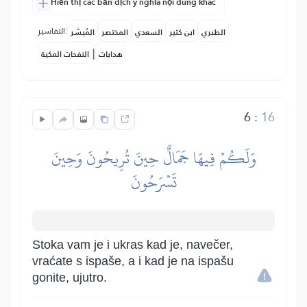
Hiển thị các bản dịch ý nghĩa nội dung khác
التفاسير:
الطبري
ابن كثير
السعدي
المختصر
المُيسَّر
|
هدايات
النفحات المكية
6
:
16
وَلَكُمۡ فِيهَا جَمَالٌ حِينَ تُرِيحُونَ وَحِينَ
تَسۡرَحُونَ
Stoka vam je i ukras kad je, navečer,
vraćate s ispaše, a i kad je na ispašu
gonite, ujutro.