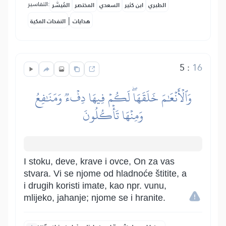
التفاسير:
الطبري
ابن كثير
السعدي
المختصر
المُيسَّر
|
هدايات
النفحات المكية
5
:
16
وَٱلۡأَنۡعَٰمَ خَلَقَهَاۖ لَكُمۡ فِيهَا دِفۡءٞ وَمَنَٰفِعُ
وَمِنۡهَا تَأۡكُلُونَ
I stoku, deve, krave i ovce, On za vas
stvara. Vi se njome od hladnoće štitite, a
i drugih koristi imate, kao npr. vunu,
mlijeko, jahanje; njome se i hranite.