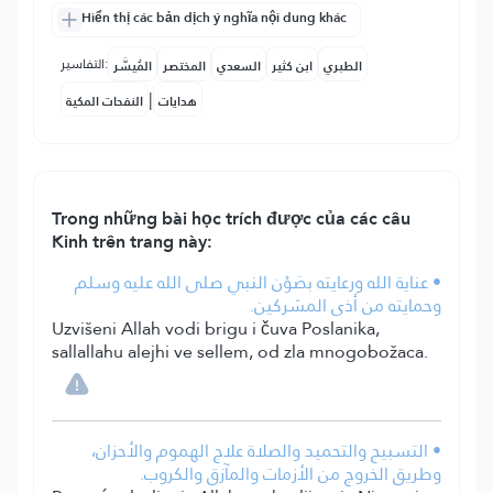
Hiển thị các bản dịch ý nghĩa nội dung khác
التفاسير:
الطبري
ابن كثير
السعدي
المختصر
المُيسَّر
|
هدايات
النفحات المكية
Trong những bài học trích được của các câu
Kinh trên trang này:
• عناية الله ورعايته بصَوْن النبي صلى الله عليه وسلم
وحمايته من أذى المشركين.
Uzvišeni Allah vodi brigu i čuva Poslanika,
sallallahu alejhi ve sellem, od zla mnogobožaca.
• التسبيح والتحميد والصلاة علاج الهموم والأحزان،
وطريق الخروج من الأزمات والمآزق والكروب.