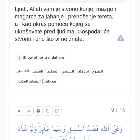
Ljudi, Allah vam je stvorio konje, mazge i
magarce za jahanje i prenošenje tereta,
a i kao ukras pomoću kojeg se
ukrašavate pred ljudima. Gospodar će
stvoriti i ono što vi ne znate.
Show other translations
التفاسير:
الطبري
ابن كثير
السعدي
المختصر
المُيسَّر
|
هدايات
النفحات المكية
9
:
16
وَعَلَى ٱللَّهِ قَصۡدُ ٱلسَّبِيلِ وَمِنۡهَا جَآئِرٞۚ وَلَوۡ شَآءَ
لَهَدَىٰكُمۡ أَجۡمَعِينَ