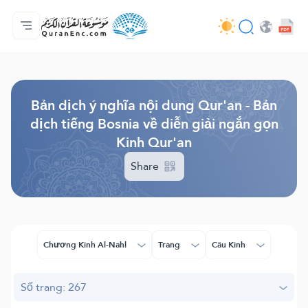
Trang chủ
Mục lục các bản dịch
Audio
Các dịch vụ của nhà phát triển - API
Về dự án
Liên hệ với chúng tôi
Ngôn ngữ
Browse Old Version
Bản dịch ý nghĩa nội dung Qur'an - Bản
dịch tiếng Bosnia về diễn giải ngắn gọn
Kinh Qur'an
Share
Chương Kinh Al-Nahl
Trang
Câu Kinh
Số trang: 267