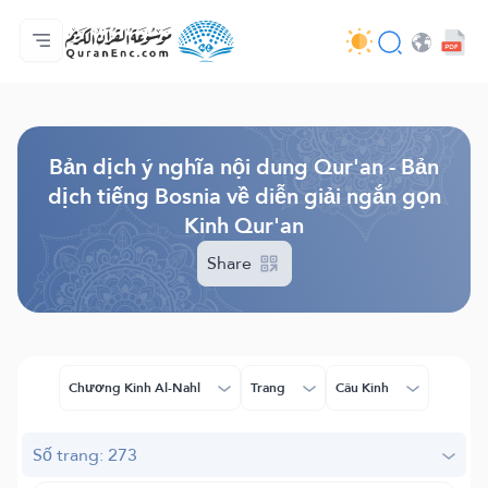
Trang chủ
Mục lục các bản dịch
Audio
Các dịch vụ của nhà phát triển - API
Về dự án
Liên hệ với chúng tôi
Ngôn ngữ
Browse Old Version
Bản dịch ý nghĩa nội dung Qur'an - Bản
dịch tiếng Bosnia về diễn giải ngắn gọn
Kinh Qur'an
Share
Chương Kinh Al-Nahl
Trang
Câu Kinh
Số trang: 273