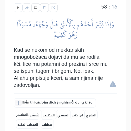
58
:
16
وَإِذَا بُشِّرَ أَحَدُهُم بِٱلۡأُنثَىٰ ظَلَّ وَجۡهُهُۥ مُسۡوَدّٗا
وَهُوَ كَظِيمٞ
Kad se nekom od mekkanskih
mnogobožaca dojavi da mu se rodila
kći, lice mu potamni od prezira i srce mu
se ispuni tugom i brigom. No, ipak,
Allahu pripisuje kćeri, a sam njima nije
zadovoljan.
Hiển thị các bản dịch ý nghĩa nội dung khác
التفاسير:
الطبري
ابن كثير
السعدي
المختصر
المُيسَّر
|
هدايات
النفحات المكية