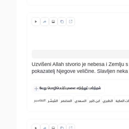
Uzvišeni Allah stvorio je nebesa i Zemlju 
pokazatelj Njegove veličine. Slavljen nek
வேறு மொழிபெயர்ப்புகளை எடுத்துப் பார்த்தல்
التفاسير:
ات المكية
الطبري
ابن كثير
السعدي
المختصر
المُيسَّر