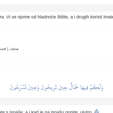
a. Vi se njome od hladnoće štitite, a i drugih koristi imat
|
هدايات
النفح
وَلَكُمۡ فِيهَا جَمَالٌ حِينَ تُرِيحُونَ وَحِينَ تَسۡرَحُونَ
e s ispaše, a i kad je na ispašu gonite, ujutro.