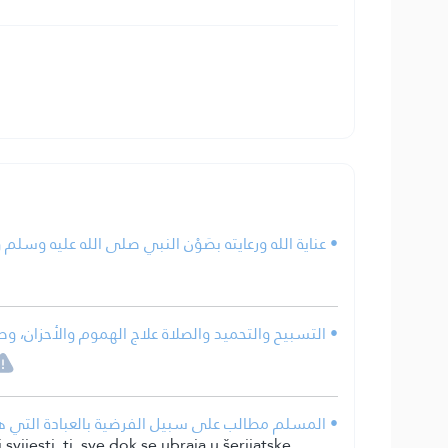
عناية الله ورعايته بصَوْن النبي صلى الله عليه وسلم.
التسبيح والتحميد والصلاة علاج الهموم والأحزان، وطر.
المسلم مطالب على سبيل الفرضية بالعبادة التي هي ا.
vijesti, tj. sve dok se ubraja u šerijatske