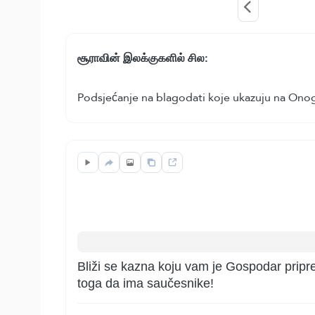
சூராவின் இலக்குகளில் சில:
Podsjećanje na blagodati koje ukazuju na Onog
Bliži se kazna koju vam je Gospodar priprem
toga da ima saučesnike!