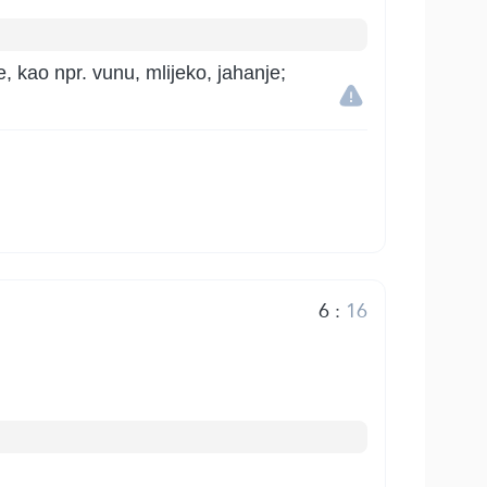
e, kao npr. vunu, mlijeko, jahanje;
6
:
16