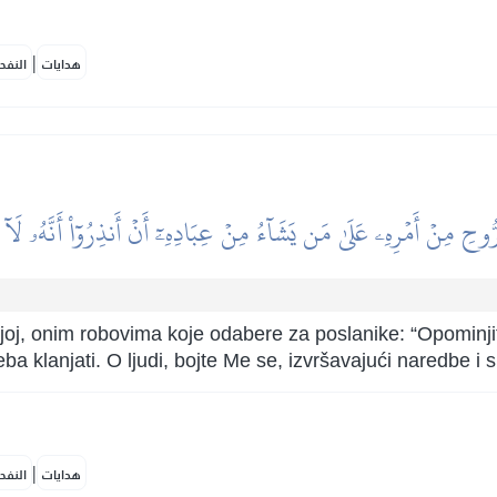
|
هدايات
النفح
رُّوحِ مِنۡ أَمۡرِهِۦ عَلَىٰ مَن يَشَآءُ مِنۡ عِبَادِهِۦٓ أَنۡ أَنذِرُوٓاْ أَنَّهُۥ لَآ إِلَٰ
oj, onim robovima koje odabere za poslanike: “Opominjite 
eba klanjati. O ljudi, bojte Me se, izvršavajući naredbe i
|
هدايات
النفح