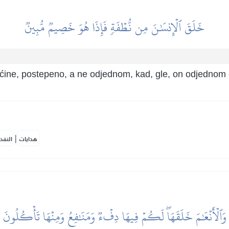
خَلَقَ ٱلۡإِنسَٰنَ مِن نُّطۡفَةٖ فَإِذَا هُوَ خَصِيمٞ مُّبِينٞ
ućine, postepeno, a ne odjednom, kad, gle, on odjednom o
|
هدايات
النفح
وَٱلۡأَنۡعَٰمَ خَلَقَهَاۖ لَكُمۡ فِيهَا دِفۡءٞ وَمَنَٰفِعُ وَمِنۡهَا تَأۡكُلُونَ