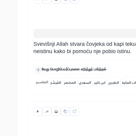
Svevišnji Allah stvara čovjeka od kapi tek
neistinu kako bi pomoću nje pobio istinu.
வேறு மொழிபெயர்ப்புகளை எடுத்துப் பார்த்தல்
التفاسير:
ات المكية
الطبري
ابن كثير
السعدي
المختصر
المُيسَّر