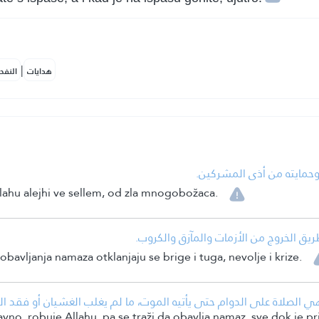
|
هدايات
النفح
•  وحمايته من أذى المشركين
allahu alejhi ve sellem, od zla mnogobožaca.
• يق الخروج من الأزمات والمآزق والكروب
obavljanja namaza otklanjaju se brige i tuga, nevolje i krize.
لصلاة على الدوام حتى يأتيه الموت، ما لم يغلب الغشيان أو فقد الذا
no, robuje Allahu, pa se traži da obavlja namaz, sve dok je pri s