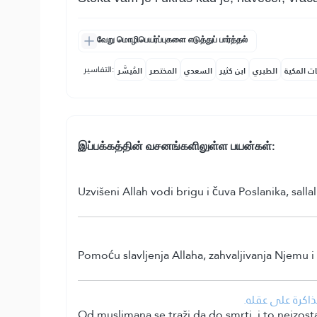
வேறு மொழிபெயர்ப்புகளை எடுத்துப் பார்த்தல்
التفاسير:
ات المكية
الطبري
ابن كثير
السعدي
المختصر
المُيسَّر
இப்பக்கத்தின் வசனங்களிலுள்ள பயன்கள்:
Uzvišeni Allah vodi brigu i čuva Poslanika, sall
Pomoću slavljenja Allaha, zahvaljivanja Njemu i 
• كرة على عقله
Od muslimana se traži da do smrti, i to neizostav