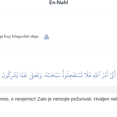
En-Nahl
a koji blagodat daje.
أَتَىٰٓ أَمۡرُ ٱللَّهِ فَلَا تَسۡتَعۡجِلُوهُۚ سُبۡحَٰنَهُۥ وَتَعَٰلَىٰ عَمَّا يُشۡرِكُونَ
io, o nevjernici! Zato je nemojte požurivati. Hvaljen nek