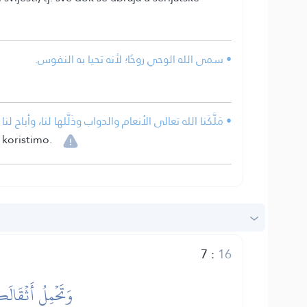
• سمى الله الوحي روحًا؛ لأنه تحيا به النفوس.
مَلَّكَنا الله تعالى الأنعام والدواب وذَلَّلها لنا، وأباح ل.
 koristimo.
7
:
16
وَتَحۡمِلُ أَثۡقَالَك