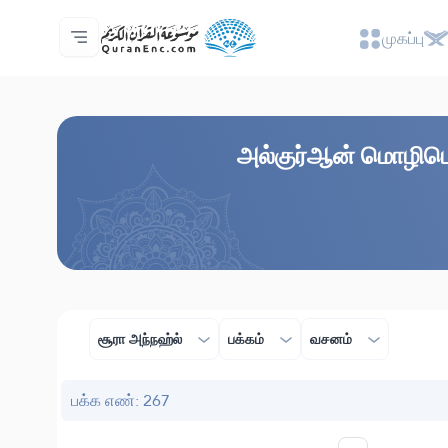
முகப்பு
முகப்பு
மொழிபெயர்ப்பு அட்டவணை
Audio
வடிவமைப்போரின் பணிகள் - API
வேலைத் திட்டம் தொடர்பாக
எம்மோடு தொடர்புகொள்ள
மொழி
Browse Old Version
அல்குர்ஆன் மொழிபெயர
சூரா அந்நஹ்ல்
பக்கம்
வசனம்
பக்க எண்: 267