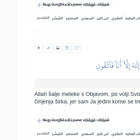
வேறு மொழிபெயர்ப்புகளை எடுத்துப் பார்த்தல்
التفاسير:
ات المكية
الطبري
ابن كثير
السعدي
المختصر
المُيسَّر
هَ إِلَّآ أَنَا۠ فَٱتَّقُونِ
Allah šalje meleke s Objavom, po volji Svoj
činjenja širka, jer sam Ja jedini kome se tr
வேறு மொழிபெயர்ப்புகளை எடுத்துப் பார்த்தல்
التفاسير:
ات المكية
الطبري
ابن كثير
السعدي
المختصر
المُيسَّر