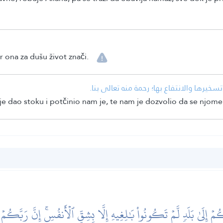
r ona za dušu život znači.
• نا تسخيرها والانتفاع بها؛ رحمة منه تعالى بنا
e dao stoku i potčinio nam je, te nam je dozvolio da se njome
ُمۡ إِلَىٰ بَلَدٖ لَّمۡ تَكُونُواْ بَٰلِغِيهِ إِلَّا بِشِقِّ ٱلۡأَنفُسِۚ إِنَّ رَبَّكُم