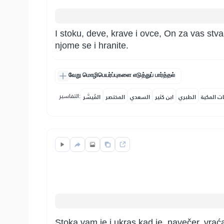
I stoku, deve, krave i ovce, On za vas stvar
njome se i hranite.
வேறு மொழிபெயர்ப்புகளை எடுத்துப் பார்த்தல்
التفاسير:
ات المكية
الطبري
ابن كثير
السعدي
المختصر
المُيسَّر
Stoka vam je i ukras kad je, navečer, vraćat