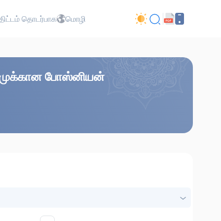
ிட்டம் தொடர்பாக
மொழி
கரீமுக்கான போஸ்னியன்