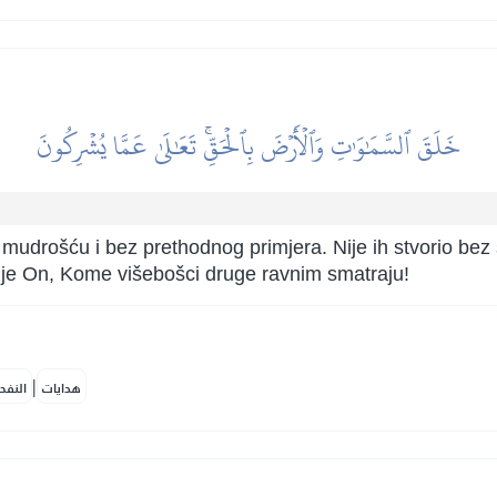
خَلَقَ ٱلسَّمَٰوَٰتِ وَٱلۡأَرۡضَ بِٱلۡحَقِّۚ تَعَٰلَىٰ عَمَّا يُشۡرِكُونَ
s mudrošću i bez prethodnog primjera. Nije ih stvorio bez
a je On, Kome višebošci druge ravnim smatraju!
|
هدايات
النفح