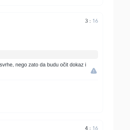
3
:
16
 svrhe, nego zato da budu očit dokaz i
4
:
16