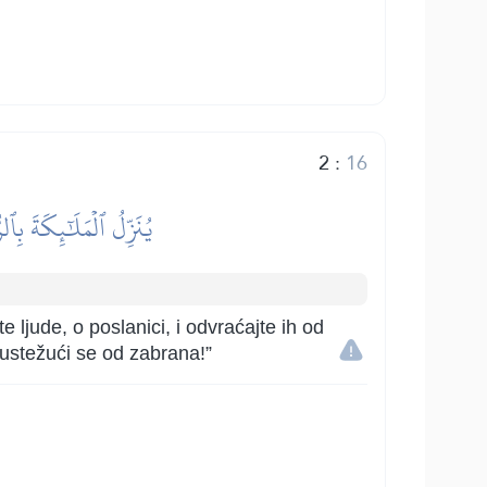
2
:
16
يُنَزِّلُ ٱلۡمَلَٰٓئِكَةَ بِٱل
ljude, o poslanici, i odvraćajte ih od
 sustežući se od zabrana!”