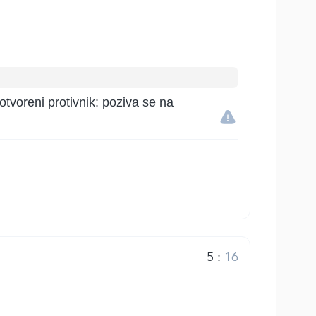
tvoreni protivnik: poziva se na
5
:
16