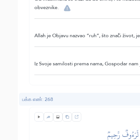
obveznike.
Allah je Objavu nazvao “ruh”, što znači život, je
Iz Svoje samilosti prema nama, Gospodar nam j
பக்க எண்: 268
ۡ لَرَءُوفٞ رَّحِيمٞ