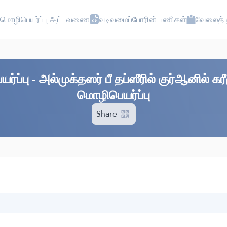
மொழிபெயர்ப்பு அட்டவணை
வடிவமைப்போரின் பணிகள்
வேலைத் த
்ப்பு - அல்முக்தஸர் பீ தப்ஸீரில் குர்ஆனில் 
மொழிபெயர்ப்பு
Share