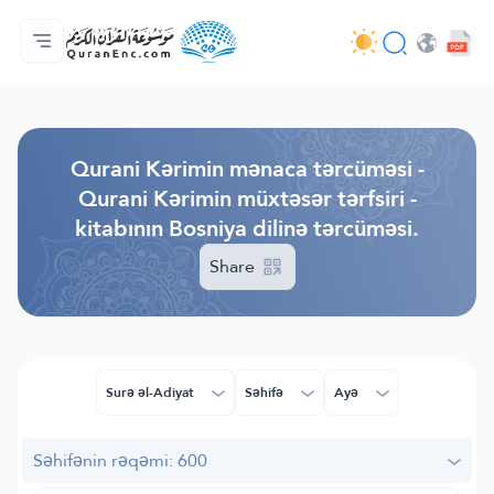
Ana səhifə
Tərcümənin mündəricatı
Audio
Tərtibatçıların xidməti - API
Layihə haqqında
Bizimlə əlaqə saxla
Dil
Browse Old Version
Qurani Kərimin mənaca tərcüməsi -
Qurani Kərimin müxtəsər tərfsiri -
kitabının Bosniya dilinə tərcüməsi.
Share
Surə əl-Adiyat
Səhifə
Ayə
Səhifənin rəqəmi: 600