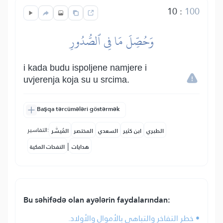
10
:
100
وَحُصِّلَ مَا فِي ٱلصُّدُورِ
i kada budu ispoljene namjere i
uvjerenja koja su u srcima.
Başqa tərcümələri göstərmək
التفاسير:
الطبري
ابن كثير
السعدي
المختصر
المُيسَّر
|
هدايات
النفحات المكية
Bu səhifədə olan ayələrin faydalarından:
• خطر التفاخر والتباهي بالأموال والأولاد.