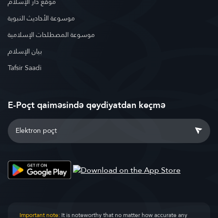
موقع دار الإسلام
موسوعة الأحاديث النبوية
موسوعة المصطلحات الإسلامية
بيان الإسلام
Tafsir Saadi
E-Poçt qaiməsində qeydiyatdan keçmə
Important note:
It is noteworthy that no matter how accurate any