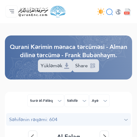
Ana səhifə
Tərcümənin mündəricatı
Audio
Tərtibatçıların xidməti - API
Layihə haqqında
Bizimlə əlaqə saxla
Dil
Browse Old Version
Qurani Kərimin mənaca tərcüməsi - Alman
dilinə tərcümə - Frank Bubənhaym.
Yükləmək
Share
Surə əl-Fələq
Səhifə
Ayə
Səhifənin rəqəmi: 604
Al-Falaq