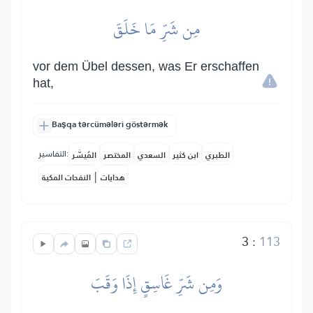
مِن شَرِّ مَا خَلَقَ
vor dem Übel dessen, was Er erschaffen
hat,
Başqa tərcümələri göstərmək
التفاسير:
الطبري
ابن كثير
السعدي
المختصر
المُيسَّر
|
هدايات
النفحات المكية
3
:
113
وَمِن شَرِّ غَاسِقٍ إِذَا وَقَبَ