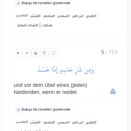
Başqa tərcümələri göstərmək
التفاسير:
الطبري
ابن كثير
السعدي
المختصر
المُيسَّر
|
هدايات
النفحات المكية
5
:
113
وَمِن شَرِّ حَاسِدٍ إِذَا حَسَدَ
und vor dem Übel eines (jeden)
Neidenden, wenn er neidet.
Başqa tərcümələri göstərmək
التفاسير:
الطبري
ابن كثير
السعدي
المختصر
المُيسَّر