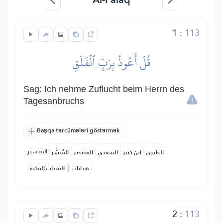
1
:
113
قُلۡ أَعُوذُ بِرَبِّ ٱلۡفَلَقِ
Sag: Ich nehme Zuflucht beim Herrn des
Tagesanbruchs
Başqa tərcümələri göstərmək
التفاسير:
الطبري
ابن كثير
السعدي
المختصر
المُيسَّر
|
هدايات
النفحات المكية
2
:
113