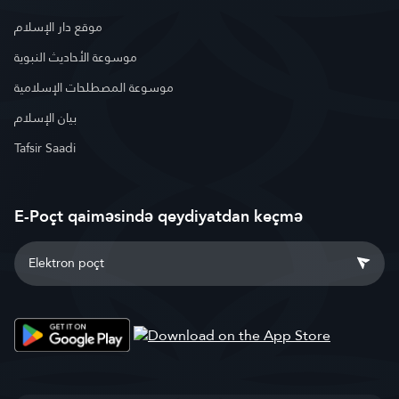
موقع دار الإسلام
موسوعة الأحاديث النبوية
موسوعة المصطلحات الإسلامية
بيان الإسلام
Tafsir Saadi
E-Poçt qaiməsində qeydiyatdan keçmə