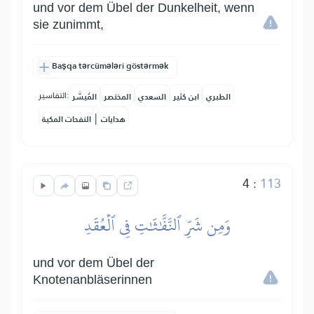
und vor dem Übel der Dunkelheit, wenn
sie zunimmt,
Başqa tərcümələri göstərmək
التفاسير:
الطبري
ابن كثير
السعدي
المختصر
المُيسَّر
|
هدايات
النفحات المكية
4
:
113
وَمِن شَرِّ ٱلنَّفَّٰثَٰتِ فِي ٱلۡعُقَدِ
und vor dem Übel der
Knotenanbläserinnen