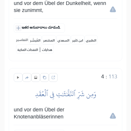
und vor dem Übel der Dunkelheit, wenn
sie zunimmt,
ఇతర అనువాదాలు చూడండి.
التفاسير:
الطبري
ابن كثير
السعدي
المختصر
المُيسَّر
|
هدايات
النفحات المكية
4
:
113
وَمِن شَرِّ ٱلنَّفَّٰثَٰتِ فِي ٱلۡعُقَدِ
und vor dem Übel der
Knotenanbläserinnen