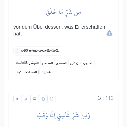
مِن شَرِّ مَا خَلَقَ
vor dem Übel dessen, was Er erschaffen
hat,
ఇతర అనువాదాలు చూడండి.
التفاسير:
الطبري
ابن كثير
السعدي
المختصر
المُيسَّر
|
هدايات
النفحات المكية
3
:
113
وَمِن شَرِّ غَاسِقٍ إِذَا وَقَبَ