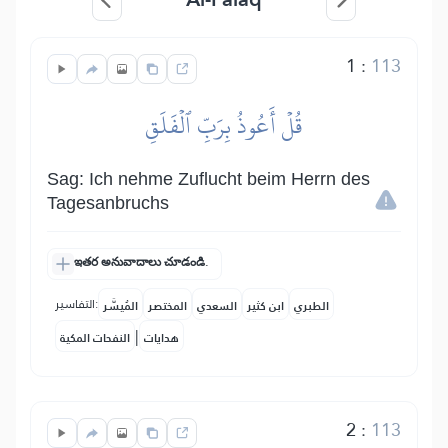
1
:
113
قُلۡ أَعُوذُ بِرَبِّ ٱلۡفَلَقِ
Sag: Ich nehme Zuflucht beim Herrn des
Tagesanbruchs
ఇతర అనువాదాలు చూడండి.
التفاسير:
الطبري
ابن كثير
السعدي
المختصر
المُيسَّر
|
هدايات
النفحات المكية
2
:
113