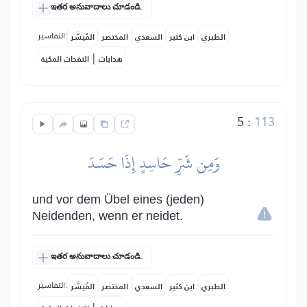
ఇతర అనువాదాలు చూడండి.
التفاسير:
الطبري
ابن كثير
السعدي
المختصر
المُيسَّر
|
هدايات
النفحات المكية
5
:
113
وَمِن شَرِّ حَاسِدٍ إِذَا حَسَدَ
und vor dem Übel eines (jeden)
Neidenden, wenn er neidet.
ఇతర అనువాదాలు చూడండి.
التفاسير:
الطبري
ابن كثير
السعدي
المختصر
المُيسَّر