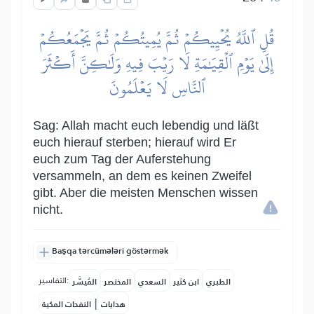
قُلِ ٱللَّهُ يُحۡيِيكُمۡ ثُمَّ يُمِيتُكُمۡ ثُمَّ يَجۡمَعُكُمۡ
إِلَىٰ يَوۡمِ ٱلۡقِيَٰمَةِ لَا رَيۡبَ فِيهِ وَلَٰكِنَّ أَكۡثَرَ
ٱلنَّاسِ لَا يَعۡلَمُونَ
Sag: Allah macht euch lebendig und läßt
euch hierauf sterben; hierauf wird Er
euch zum Tag der Auferstehung
versammeln, an dem es keinen Zweifel
gibt. Aber die meisten Menschen wissen
nicht.
Başqa tərcümələri göstərmək
التفاسير:
الطبري
ابن كثير
السعدي
المختصر
المُيسَّر
|
هدايات
النفحات المكية