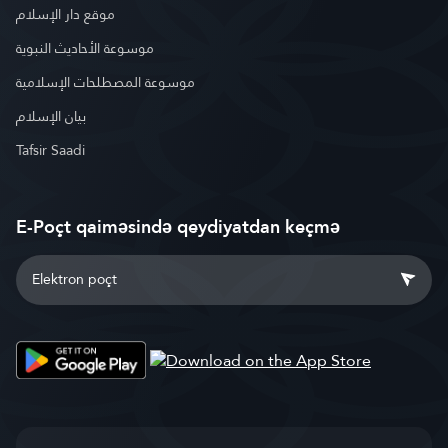
موقع دار الإسلام
موسوعة الأحاديث النبوية
موسوعة المصطلحات الإسلامية
بيان الإسلام
Tafsir Saadi
E-Poçt qaiməsində qeydiyatdan keçmə