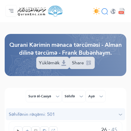
Ana səhifə
Tərcümənin mündəricatı
Audio
Tərtibatçıların xidməti - API
Layihə haqqında
Bizimlə əlaqə saxla
Dil
Browse Old Version
Qurani Kərimin mənaca tərcüməsi - Alman
dilinə tərcümə - Frank Bubənhaym.
Yükləmək
Share
Surə əl-Casiyə
Səhifə
Ayə
Səhifənin rəqəmi: 501
26
:
45