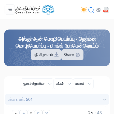
முகப்பு
மொழிபெயர்ப்பு அட்டவணை
Audio
வடிவமைப்போரின் பணிகள் - API
வேலைத் திட்டம் தொடர்பாக
எம்மோடு தொடர்புகொள்ள
மொழி
Browse Old Version
அல்குர்ஆன் மொழிபெயர்ப்பு - ஜெர்மன்
மொழிபெயர்ப்பு - பிரங்க் போபென்ஹெய்ம்
பதிவிறக்கம்
Share
சூரா அல்ஜாஸியா
பக்கம்
வசனம்
பக்க எண்: 501
26
:
45