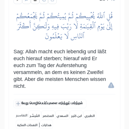
قُلِ ٱللَّهُ يُحۡيِيكُمۡ ثُمَّ يُمِيتُكُمۡ ثُمَّ يَجۡمَعُكُمۡ
إِلَىٰ يَوۡمِ ٱلۡقِيَٰمَةِ لَا رَيۡبَ فِيهِ وَلَٰكِنَّ أَكۡثَرَ
ٱلنَّاسِ لَا يَعۡلَمُونَ
Sag: Allah macht euch lebendig und läßt
euch hierauf sterben; hierauf wird Er
euch zum Tag der Auferstehung
versammeln, an dem es keinen Zweifel
gibt. Aber die meisten Menschen wissen
nicht.
வேறு மொழிபெயர்ப்புகளை எடுத்துப் பார்த்தல்
التفاسير:
الطبري
ابن كثير
السعدي
المختصر
المُيسَّر
|
هدايات
النفحات المكية