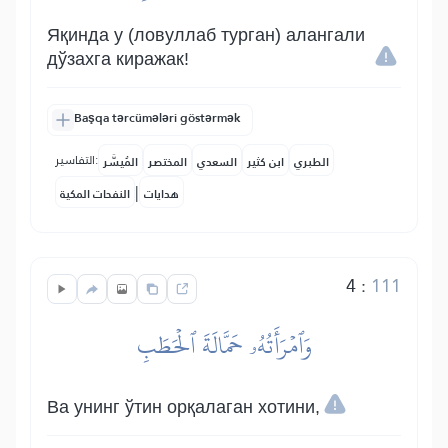
Яқинда у (ловуллаб турган) алангали
дўзахга киражак!
Başqa tərcümələri göstərmək
التفاسير:
الطبري
ابن كثير
السعدي
المختصر
المُيسَّر
|
هدايات
النفحات المكية
4
:
111
وَٱمۡرَأَتُهُۥ حَمَّالَةَ ٱلۡحَطَبِ
Ва унинг ўтин орқалаган хотини,