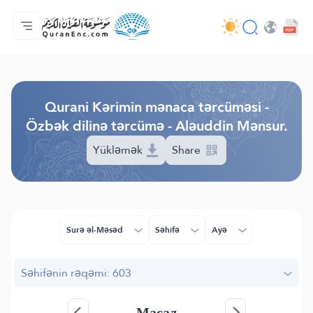
Ana səhifə
Tərcümənin mündəricatı
Audio
Tərtibatçıların xidməti - API
Layihə haqqında
Bizimlə əlaqə saxla
Dil
Browse Old Version
Qurani Kərimin mənaca tərcüməsi -
Özbək dilinə tərcümə - Aləuddin Mənsur.
Yükləmək
Share
Surə əl-Məsəd
Səhifə
Ayə
Səhifənin rəqəmi: 603
Масад