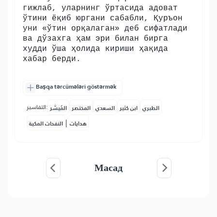
гижлаб, уларнинг ўртасида адоват
ўтини ёқиб юргани сабабли, Қуръон
уни «ўтин орқалаган» деб сифатлади
ва дўзахга ҳам эри билан бирга
худди ўша ҳолида кириши ҳақида
хабар берди.
Başqa tərcümələri göstərmək
التفاسير:
الطبري
ابن كثير
السعدي
المختصر
المُيسَّر
|
هدايات
النفحات المكية
Масад