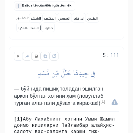
Başqa tərcümələri göstərmək
التفاسير:
الطبري
ابن كثير
السعدي
المختصر
المُيسَّر
|
هدايات
النفحات المكية
5
:
111
فِي جِيدِهَا حَبۡلٞ مِّن مَّسَدِۭ
— бўйнида пишиқ толадан эшилган
арқон бўлган хотини ҳам (ловуллаб
[1]
турган алангали дўзахга киражак!)
[1]
Абу Лаҳабнинг хотини Умми Жамил
доимо кишиларни Пайғамбар алайҳис-
салоту вас-саломга қарши гиж-