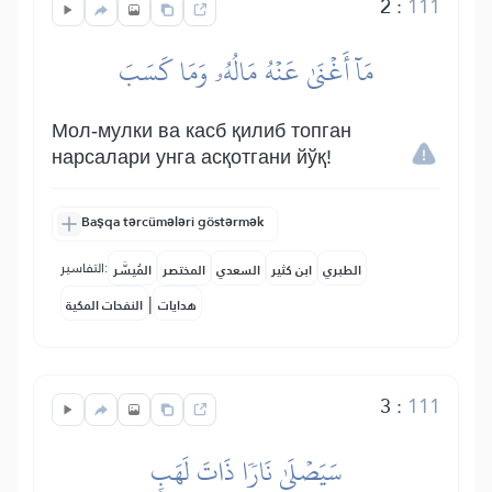
2
:
111
مَآ أَغۡنَىٰ عَنۡهُ مَالُهُۥ وَمَا كَسَبَ
Мол-мулки ва касб қилиб топган
нарсалари унга асқотгани йўқ!
Başqa tərcümələri göstərmək
التفاسير:
الطبري
ابن كثير
السعدي
المختصر
المُيسَّر
|
هدايات
النفحات المكية
3
:
111
سَيَصۡلَىٰ نَارٗا ذَاتَ لَهَبٖ