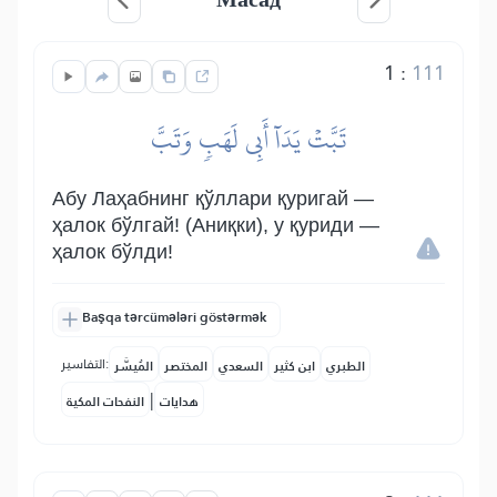
1
:
111
تَبَّتۡ يَدَآ أَبِي لَهَبٖ وَتَبَّ
Абу Лаҳабнинг қўллари қуригай —
ҳалок бўлгай! (Аниқки), у қуриди —
ҳалок бўлди!
Başqa tərcümələri göstərmək
التفاسير:
الطبري
ابن كثير
السعدي
المختصر
المُيسَّر
|
هدايات
النفحات المكية