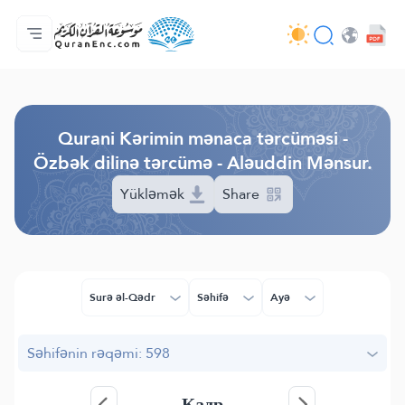
Ana səhifə
Tərcümənin mündəricatı
Audio
Tərtibatçıların xidməti - API
Layihə haqqında
Bizimlə əlaqə saxla
Dil
Browse Old Version
Qurani Kərimin mənaca tərcüməsi -
Özbək dilinə tərcümə - Aləuddin Mənsur.
Yükləmək
Share
Surə əl-Qədr
Səhifə
Ayə
Səhifənin rəqəmi: 598
Қадр