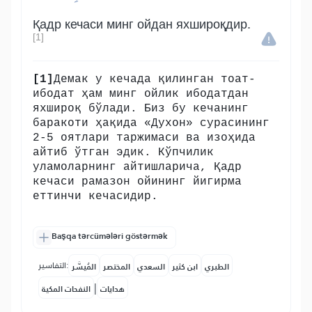
Қадр кечаси минг ойдан яхшироқдир.
[1]
[1]
Демак у кечада қилинган тоат-
ибодат ҳам минг ойлик ибодатдан
яхшироқ бўлади. Биз бу кечанинг
баракоти ҳақида «Духон» сурасининг
2-5 оятлари таржимаси ва изоҳида
айтиб ўтган эдик. Кўпчилик
уламоларнинг айтишларича, Қадр
кечаси рамазон ойининг йигирма
еттинчи кечасидир.
Başqa tərcümələri göstərmək
التفاسير:
الطبري
ابن كثير
السعدي
المختصر
المُيسَّر
|
هدايات
النفحات المكية