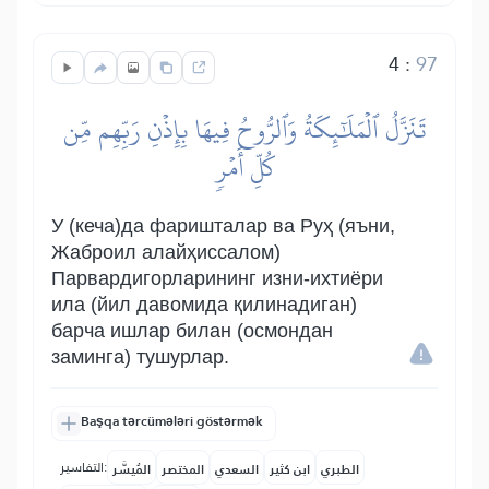
4
:
97
تَنَزَّلُ ٱلۡمَلَٰٓئِكَةُ وَٱلرُّوحُ فِيهَا بِإِذۡنِ رَبِّهِم مِّن
كُلِّ أَمۡرٖ
У (кеча)да фаришталар ва Руҳ (яъни,
Жаброил алайҳиссалом)
Парвардигорларининг изни-ихтиёри
ила (йил давомида қилинадиган)
барча ишлар билан (осмондан
заминга) тушурлар.
Başqa tərcümələri göstərmək
التفاسير:
الطبري
ابن كثير
السعدي
المختصر
المُيسَّر