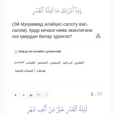
وَمَآ أَدۡرَىٰكَ مَا لَيۡلَةُ ٱلۡقَدۡرِ
(Эй Муҳаммад алайҳис-салоту вас-
салом), Қадр кечаси нима эканлигини
сиз қаердан билар эдингиз?
Başqa tərcümələri göstərmək
التفاسير:
الطبري
ابن كثير
السعدي
المختصر
المُيسَّر
|
هدايات
النفحات المكية
3
:
97
لَيۡلَةُ ٱلۡقَدۡرِ خَيۡرٞ مِّنۡ أَلۡفِ شَهۡرٖ