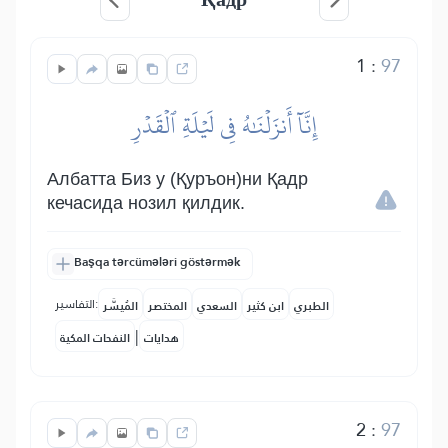
1
:
97
إِنَّآ أَنزَلۡنَٰهُ فِي لَيۡلَةِ ٱلۡقَدۡرِ
Албатта Биз у (Қуръон)ни Қадр
кечасида нозил қилдик.
Başqa tərcümələri göstərmək
التفاسير:
الطبري
ابن كثير
السعدي
المختصر
المُيسَّر
|
هدايات
النفحات المكية
2
:
97