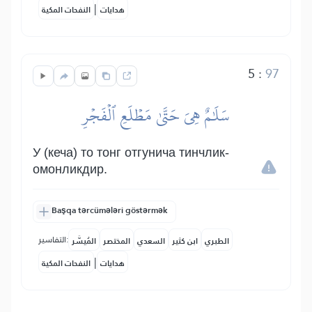
|
هدايات
النفحات المكية
5
:
97
سَلَٰمٌ هِيَ حَتَّىٰ مَطۡلَعِ ٱلۡفَجۡرِ
У (кеча) то тонг отгунича тинчлик-
омонликдир.
Başqa tərcümələri göstərmək
التفاسير:
الطبري
ابن كثير
السعدي
المختصر
المُيسَّر
|
هدايات
النفحات المكية