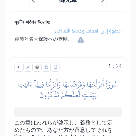
সূরাটির কতিপয় উদ্দেশ্য:
الدعوة إلى العفاف وحماية الأعراض.
貞節と名誉保護への奨励。
1
:
24
سُورَةٌ أَنزَلۡنَٰهَا وَفَرَضۡنَٰهَا وَأَنزَلۡنَا فِيهَآ ءَايَٰتِۭ
بَيِّنَٰتٖ لَّعَلَّكُمۡ تَذَكَّرُونَ
この章はわれらが啓示し、義務として定
めたもので、あなた方が留意してそれを