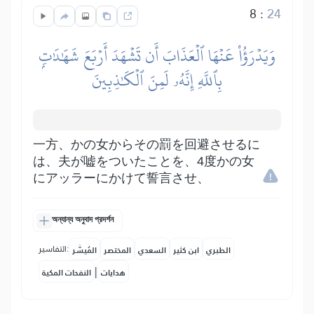
8
:
24
وَيَدۡرَؤُاْ عَنۡهَا ٱلۡعَذَابَ أَن تَشۡهَدَ أَرۡبَعَ شَهَٰدَٰتِۭ
بِٱللَّهِ إِنَّهُۥ لَمِنَ ٱلۡكَٰذِبِينَ
一方、かの女からその罰を回避させるに
は、夫が嘘をついたことを、4度かの女
にアッラーにかけて誓言させ、
অন্যান্য অনুবাদ প্রদর্শন
التفاسير:
الطبري
ابن كثير
السعدي
المختصر
المُيسَّر
|
هدايات
النفحات المكية