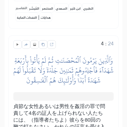
التفاسير:
الطبري
ابن كثير
السعدي
المختصر
المُيسَّر
|
هدايات
النفحات المكية
4
:
24
وَٱلَّذِينَ يَرۡمُونَ ٱلۡمُحۡصَنَٰتِ ثُمَّ لَمۡ يَأۡتُواْ بِأَرۡبَعَةِ
شُهَدَآءَ فَٱجۡلِدُوهُمۡ ثَمَٰنِينَ جَلۡدَةٗ وَلَا تَقۡبَلُواْ لَهُمۡ
شَهَٰدَةً أَبَدٗاۚ وَأُوْلَٰٓئِكَ هُمُ ٱلۡفَٰسِقُونَ
貞節な女性あるいは男性を姦淫の罪で問
責して4名の証人を上げられない人たち
には、（指導者たちよ）彼らを80回の
鞭で打ちなさい。かれらの証言を受け入