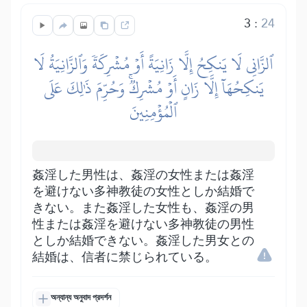
3
:
24
ٱلزَّانِي لَا يَنكِحُ إِلَّا زَانِيَةً أَوۡ مُشۡرِكَةٗ وَٱلزَّانِيَةُ لَا
يَنكِحُهَآ إِلَّا زَانٍ أَوۡ مُشۡرِكٞۚ وَحُرِّمَ ذَٰلِكَ عَلَى
ٱلۡمُؤۡمِنِينَ
姦淫した男性は、姦淫の女性または姦淫
を避けない多神教徒の女性としか結婚で
きない。また姦淫した女性も、姦淫の男
性または姦淫を避けない多神教徒の男性
としか結婚できない。姦淫した男女との
結婚は、信者に禁じられている。
অন্যান্য অনুবাদ প্রদর্শন