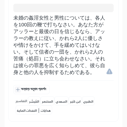
未婚の姦淫女性と男性については、各人
を100回の鞭で打ちなさい。あなた方が
アッラーと最後の日を信じるなら、アッ
ラーの教えに従い、かれら2人に優しさ
や情けをかけて、手を緩めてはいけな
い。そして信者の一団を、かれら2人の
苦痛（処罰）に立ち会わせなさい。それ
は彼らの罪悪を広く知らしめて、彼ら自
身と他の人を抑制するためである。
অন্যান্য অনুবাদ প্রদর্শন
التفاسير:
الطبري
ابن كثير
السعدي
المختصر
المُيسَّر
|
هدايات
النفحات المكية