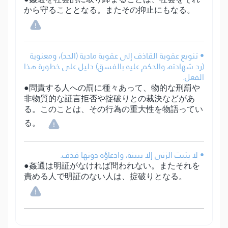
から守ることとなる。またその抑止にもなる。
• تنويع عقوبة القاذف إلى عقوبة مادية (الحد)، ومعنوية
(رد شهادته، والحكم عليه بالفسق) دليل على خطورة هذا
الفعل.
●問責する人への罰に種々あって、物的な刑罰や
非物質的な証言拒否や掟破りとの裁決などがあ
る。このことは、その行為の重大性を物語ってい
る。
• لا يثبت الزنى إلا ببينة، وادعاؤه دونها قذف.
●姦通は明証がなければ問われない。またそれを
責める人で明証のない人は、掟破りとなる。