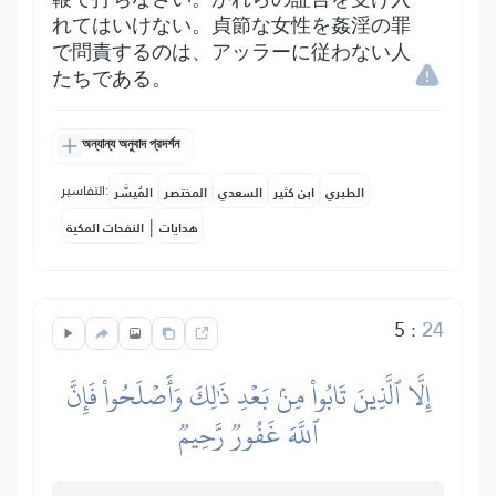
れてはいけない。貞節な女性を姦淫の罪
で問責するのは、アッラーに従わない人
たちである。
অন্যান্য অনুবাদ প্রদর্শন
التفاسير:
الطبري
ابن كثير
السعدي
المختصر
المُيسَّر
|
هدايات
النفحات المكية
5
:
24
إِلَّا ٱلَّذِينَ تَابُواْ مِنۢ بَعۡدِ ذَٰلِكَ وَأَصۡلَحُواْ فَإِنَّ
ٱللَّهَ غَفُورٞ رَّحِيمٞ