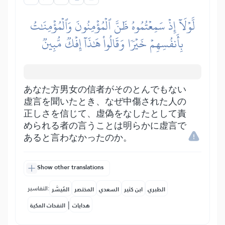
لَّوۡلَآ إِذۡ سَمِعۡتُمُوهُ ظَنَّ ٱلۡمُؤۡمِنُونَ وَٱلۡمُؤۡمِنَٰتُ
بِأَنفُسِهِمۡ خَيۡرٗا وَقَالُواْ هَٰذَآ إِفۡكٞ مُّبِينٞ
あなた方男女の信者がそのとんでもない
虚言を聞いたとき、なぜ中傷された人の
正しさを信じて、虚偽をなしたとして責
められる者の言うことは明らかに虚言で
あると言わなかったのか。
Show other translations
التفاسير:
الطبري
ابن كثير
السعدي
المختصر
المُيسَّر
|
هدايات
النفحات المكية