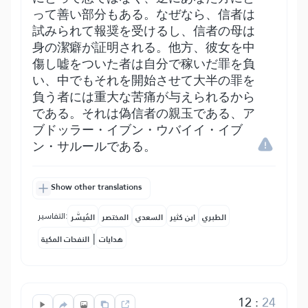
って善い部分もある。なぜなら、信者は
試みられて報奨を受けるし、信者の母は
身の潔癖が証明される。他方、彼女を中
傷し嘘をついた者は自分で稼いだ罪を負
い、中でもそれを開始させて大半の罪を
負う者には重大な苦痛が与えられるから
である。それは偽信者の親玉である、ア
ブドッラー・イブン・ウバイイ・イブ
ン・サルールである。
Show other translations
التفاسير:
الطبري
ابن كثير
السعدي
المختصر
المُيسَّر
|
هدايات
النفحات المكية
12
:
24