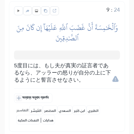
9
:
24
وَٱلۡخَٰمِسَةَ أَنَّ غَضَبَ ٱللَّهِ عَلَيۡهَآ إِن كَانَ مِنَ
ٱلصَّٰدِقِينَ
5度目には、もし夫が真実の証言者であ
るなら、アッラーの怒りが自分の上に下
るようにと誓言させなさい。
অন্যান্য অনুবাদ প্রদর্শন
التفاسير:
الطبري
ابن كثير
السعدي
المختصر
المُيسَّر
|
هدايات
النفحات المكية