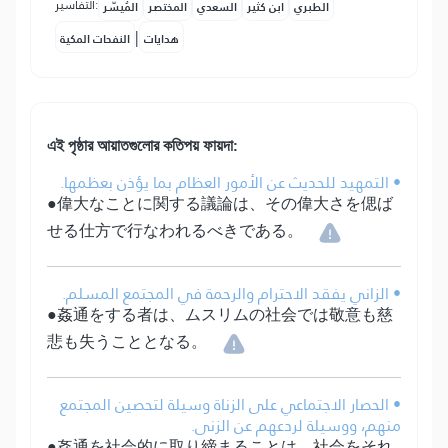
التفاسير:
الطبري
ابن كثير
السعدي
المختصر
المُيسَّر
|
هدايات
النفحات المكية
এই পৃষ্ঠার আয়াতগুলোর কতিপয় ফায়দা:
• التمهيد للحديث عن الأمور العظام بما يؤذن بعظمها.
●偉大なことに関する議論は、その偉大さを偲ば
せる仕方で行なわれるべきである。
• الزاني يفقد الاحترام والرحمة في المجتمع المسلم.
●姦通をする者は、ムスリムの社会では敬意も慈
悲も失うこととなる。
• الحصار الاجتماعي على الزناة وسيلة لتحصين المجتمع
منهم، ووسيلة لردعهم عن الزنى.
●姦通を社会的に取り締まることは、社会をそれ