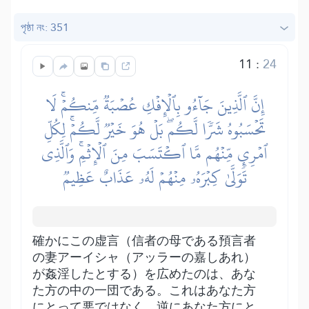
পৃষ্ঠা নং: 351
11
:
24
إِنَّ ٱلَّذِينَ جَآءُو بِٱلۡإِفۡكِ عُصۡبَةٞ مِّنكُمۡۚ لَا
تَحۡسَبُوهُ شَرّٗا لَّكُمۖ بَلۡ هُوَ خَيۡرٞ لَّكُمۡۚ لِكُلِّ
ٱمۡرِيٕٖ مِّنۡهُم مَّا ٱكۡتَسَبَ مِنَ ٱلۡإِثۡمِۚ وَٱلَّذِي
تَوَلَّىٰ كِبۡرَهُۥ مِنۡهُمۡ لَهُۥ عَذَابٌ عَظِيمٞ
確かにこの虚言（信者の母である預言者
の妻アーイシャ（アッラーの嘉しあれ）
が姦淫したとする）を広めたのは、あな
た方の中の一団である。これはあなた方
にとって悪ではなく、逆にあなた方にと