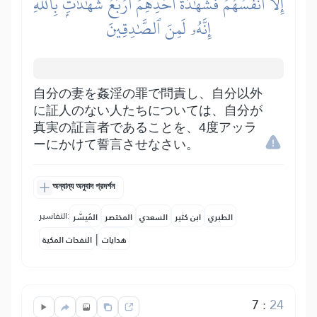
إِلَّآ أَنفُسُهُمۡ فَشَهَٰدَةُ أَحَدِهِمۡ أَرۡبَعُ شَهَٰدَٰتِۭ بِٱللَّهِ
إِنَّهُۥ لَمِنَ ٱلصَّٰدِقِينَ
自分の妻を姦淫の罪で問責し、自分以外
に証人のない人たちについては、自分が
真実の証言者であることを、4度アッラ
ーにかけて誓言させなさい。
অন্যান্য অনুবাদ প্রদর্শন
التفاسير:
الطبري
ابن كثير
السعدي
المختصر
المُيسَّر
|
هدايات
النفحات المكية
7
:
24