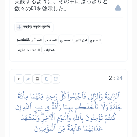
実践するように、その中にはっきりと
数々の印を啓示した。
অন্যান্য অনুবাদ প্রদর্শন
التفاسير:
الطبري
ابن كثير
السعدي
المختصر
المُيسَّر
|
هدايات
النفحات المكية
2
:
24
ٱلزَّانِيَةُ وَٱلزَّانِي فَٱجۡلِدُواْ كُلَّ وَٰحِدٖ مِّنۡهُمَا مِاْئَةَ
جَلۡدَةٖۖ وَلَا تَأۡخُذۡكُم بِهِمَا رَأۡفَةٞ فِي دِينِ ٱللَّهِ إِن
كُنتُمۡ تُؤۡمِنُونَ بِٱللَّهِ وَٱلۡيَوۡمِ ٱلۡأٓخِرِۖ وَلۡيَشۡهَدۡ
عَذَابَهُمَا طَآئِفَةٞ مِّنَ ٱلۡمُؤۡمِنِينَ