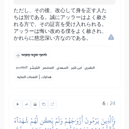
ただし、その後、改心して身を正す人た
ちは別である。誠にアッラーはよく赦さ
れる方で、その証言を受け入れられる。
アッラーは悔い改める僕をよく赦され、
かれらに慈悲深い方なのである。
অন্যান্য অনুবাদ প্রদর্শন
التفاسير:
الطبري
ابن كثير
السعدي
المختصر
المُيسَّر
|
هدايات
النفحات المكية
6
:
24
وَٱلَّذِينَ يَرۡمُونَ أَزۡوَٰجَهُمۡ وَلَمۡ يَكُن لَّهُمۡ شُهَدَآءُ