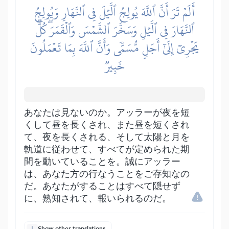
أَلَمۡ تَرَ أَنَّ ٱللَّهَ يُولِجُ ٱلَّيۡلَ فِي ٱلنَّهَارِ وَيُولِجُ
ٱلنَّهَارَ فِي ٱلَّيۡلِ وَسَخَّرَ ٱلشَّمۡسَ وَٱلۡقَمَرَۖ كُلّٞ
يَجۡرِيٓ إِلَىٰٓ أَجَلٖ مُّسَمّٗى وَأَنَّ ٱللَّهَ بِمَا تَعۡمَلُونَ
خَبِيرٞ
あなたは見ないのか。アッラーが夜を短
くして昼を長くされ、また昼を短くされ
て、夜を長くされる、そして太陽と月を
軌道に従わせて、すべてが定められた期
間を動いていることを。誠にアッラー
は、あなた方の行なうことをご存知なの
だ。あなたがすることはすべて隠せず
に、熟知されて、報いられるのだ。
Show other translations