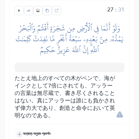
27
:
31
وَلَوۡ أَنَّمَا فِي ٱلۡأَرۡضِ مِن شَجَرَةٍ أَقۡلَٰمٞ وَٱلۡبَحۡرُ
يَمُدُّهُۥ مِنۢ بَعۡدِهِۦ سَبۡعَةُ أَبۡحُرٖ مَّا نَفِدَتۡ كَلِمَٰتُ
ٱللَّهِۚ إِنَّ ٱللَّهَ عَزِيزٌ حَكِيمٞ
たとえ地上のすべての木がペンで、海が
インクとして7倍にされても、アッラー
の言葉は無尽蔵で、書き尽くされること
はない。真にアッラーは誰にも負かされ
ず偉力大であり、創造と命令において英
明なのである。
অন্যান্য অনুবাদ প্রদর্শন