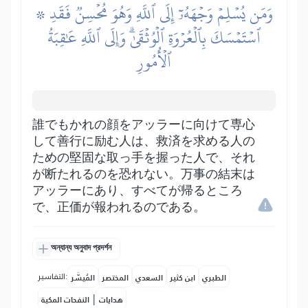
۞ وَمَن يُسۡلِمۡ وَجۡهَهُۥٓ إِلَى ٱللَّهِ وَهُوَ مُحۡسِنٞ فَقَدِ
ٱسۡتَمۡسَكَ بِٱلۡعُرۡوَةِ ٱلۡوُثۡقَىٰۗ وَإِلَى ٱللَّهِ عَٰقِبَةُ
ٱلۡأُمُورِ
誰でもかれの顔をアッラーに向けて専心
して善行に励む人は、救済を求める人の
ための堅固な取っ手を握った人で、それ
が断たれるのを恐れない。万事の結末は
アッラーにあり、すべてが帰るところ
で、正価が報われるのである。
অন্যান্য অনুবাদ প্রদর্শন
التفاسير:
الطبري
ابن كثير
السعدي
المختصر
المُيسَّر
|
هدايات
النفحات المكية