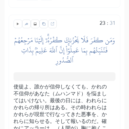
23
:
31
وَمَن كَفَرَ فَلَا يَحۡزُنكَ كُفۡرُهُۥٓۚ إِلَيۡنَا مَرۡجِعُهُمۡ
فَنُنَبِّئُهُم بِمَا عَمِلُوٓاْۚ إِنَّ ٱللَّهَ عَلِيمُۢ بِذَاتِ
ٱلصُّدُورِ
使徒よ、誰かが信仰しなくても、かれの
不信仰があなた（ムハンマド）を悩まし
てはいけない。最後の日には、われらに
かれらの帰り所はある。その時われらは
かれらが現世で行なってきた悪事を、か
れらに知らせる。そして報いるのだ。確
かにアッラーは、（人間が）胸に抱くこ