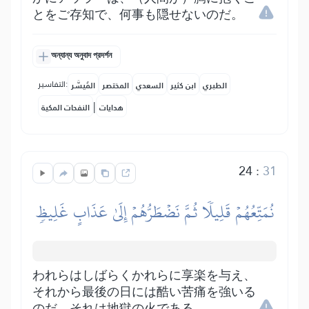
とをご存知で、何事も隠せないのだ。
অন্যান্য অনুবাদ প্রদর্শন
التفاسير:
الطبري
ابن كثير
السعدي
المختصر
المُيسَّر
|
هدايات
النفحات المكية
24
:
31
نُمَتِّعُهُمۡ قَلِيلٗا ثُمَّ نَضۡطَرُّهُمۡ إِلَىٰ عَذَابٍ غَلِيظٖ
われらはしばらくかれらに享楽を与え、
それから最後の日には酷い苦痛を強いる
のだ。それは地獄の火である。