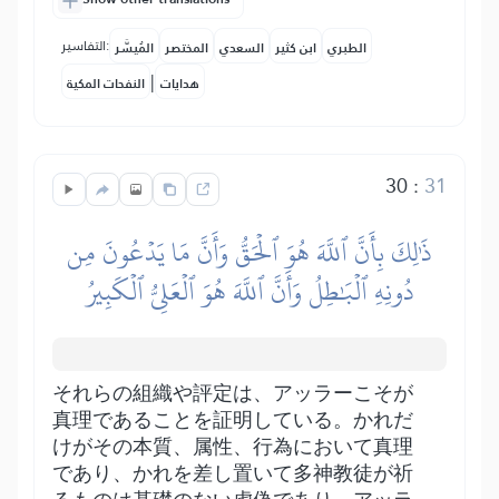
التفاسير:
الطبري
ابن كثير
السعدي
المختصر
المُيسَّر
|
هدايات
النفحات المكية
30
:
31
ذَٰلِكَ بِأَنَّ ٱللَّهَ هُوَ ٱلۡحَقُّ وَأَنَّ مَا يَدۡعُونَ مِن
دُونِهِ ٱلۡبَٰطِلُ وَأَنَّ ٱللَّهَ هُوَ ٱلۡعَلِيُّ ٱلۡكَبِيرُ
それらの組織や評定は、アッラーこそが
真理であることを証明している。かれだ
けがその本質、属性、行為において真理
であり、かれを差し置いて多神教徒が祈