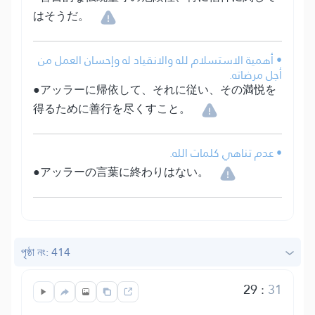
はそうだ。
• أهمية الاستسلام لله والانقياد له وإحسان العمل من
أجل مرضاته.
●アッラーに帰依して、それに従い、その満悦を
得るために善行を尽くすこと。
• عدم تناهي كلمات الله.
●アッラーの言葉に終わりはない。
পৃষ্ঠা নং: 414
29
:
31