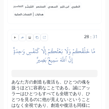
التفاسير:
الطبري
ابن كثير
السعدي
المختصر
المُيسَّر
|
هدايات
النفحات المكية
28
:
31
مَّا خَلۡقُكُمۡ وَلَا بَعۡثُكُمۡ إِلَّا كَنَفۡسٖ وَٰحِدَةٍۚ
إِنَّ ٱللَّهَ سَمِيعُۢ بَصِيرٌ
あなた方の創造も復活も、ひとつの魂を
扱うほどに容易なことである。誠にアッ
ラーはひとつもすべても全聴であり、ひ
とつを見るのに他が見えないということ
はなく全視であり、創造や復活も同様に