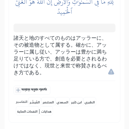
لِلَّهِ مَا فِي ٱلسَّمَٰوَٰتِ وَٱلۡأَرۡضِۚ إِنَّ ٱللَّهَ هُوَ ٱلۡغَنِيُّ
ٱلۡحَمِيدُ
諸天と地のすべてのものはアッラーに、
その被造物として属する。確かに、アッ
ラーに属し従い、アッラーは豊かに満ち
足りている方で、創造を必要とされるわ
けではなく、現世と来世で称賛されるべ
き方である。
অন্যান্য অনুবাদ প্রদর্শন
التفاسير:
الطبري
ابن كثير
السعدي
المختصر
المُيسَّر
|
هدايات
النفحات المكية