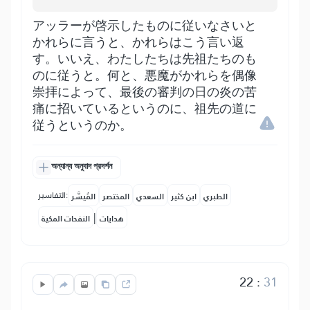
アッラーが啓示したものに従いなさいと
かれらに言うと、かれらはこう言い返
す。いいえ、わたしたちは先祖たちのも
のに従うと。何と、悪魔がかれらを偶像
崇拝によって、最後の審判の日の炎の苦
痛に招いているというのに、祖先の道に
従うというのか。
অন্যান্য অনুবাদ প্রদর্শন
التفاسير:
الطبري
ابن كثير
السعدي
المختصر
المُيسَّر
|
هدايات
النفحات المكية
22
:
31