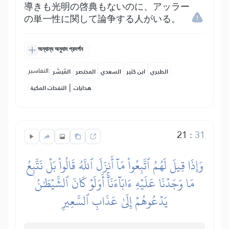
導きも光明の啓典もないのに、アッラー
の単一性に関して論争する人がいる。
অন্যান্য অনুবাদ প্রদর্শন
التفاسير:
الطبري
ابن كثير
السعدي
المختصر
المُيسَّر
|
هدايات
النفحات المكية
21
:
31
وَإِذَا قِيلَ لَهُمُ ٱتَّبِعُواْ مَآ أَنزَلَ ٱللَّهُ قَالُواْ بَلۡ نَتَّبِعُ
مَا وَجَدۡنَا عَلَيۡهِ ءَابَآءَنَآۚ أَوَلَوۡ كَانَ ٱلشَّيۡطَٰنُ
يَدۡعُوهُمۡ إِلَىٰ عَذَابِ ٱلسَّعِيرِ