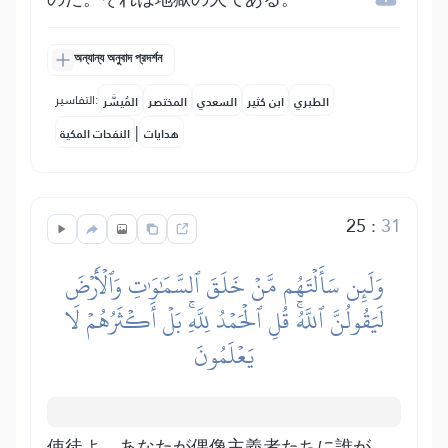
অন্যান্য অনুবাদ প্রদর্শন
التفاسير:
الطبري
ابن كثير
السعدي
المختصر
المُيسَّر
|
هدايات
النفحات المكية
25
:
31
وَلَئِن سَأَلۡتَهُم مَّنۡ خَلَقَ ٱلسَّمَٰوَٰتِ وَٱلۡأَرۡضَ
لَيَقُولُنَّ ٱللَّهُۚ قُلِ ٱلۡحَمۡدُ لِلَّهِۚ بَلۡ أَكۡثَرُهُمۡ لَا
يَعۡلَمُونَ
使徒よ、あなたが偶像主義者たちに誰が