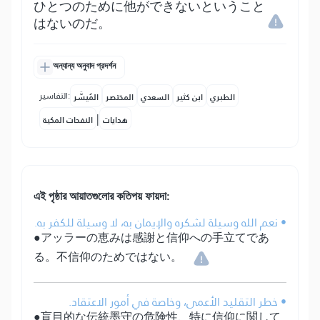
ひとつのために他ができないということ
はないのだ。
অন্যান্য অনুবাদ প্রদর্শন
التفاسير:
الطبري
ابن كثير
السعدي
المختصر
المُيسَّر
|
هدايات
النفحات المكية
এই পৃষ্ঠার আয়াতগুলোর কতিপয় ফায়দা:
• نعم الله وسيلة لشكره والإيمان به، لا وسيلة للكفر به.
●アッラーの恵みは感謝と信仰への手立てであ
る。不信仰のためではない。
• خطر التقليد الأعمى، وخاصة في أمور الاعتقاد.
●盲目的な伝統墨守の危険性、特に信仰に関して