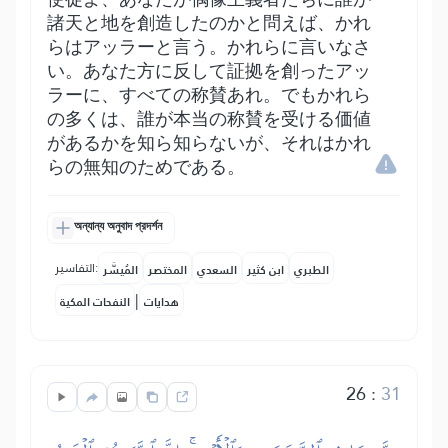
諸天と地を創造したのかと問えば、かれ
らはアッラーと言う。かれらに言いなさ
い。あなた方に反して証拠を創ったアッ
ラーに、すべての称賛あれ。でもかれら
の多くは、誰が本当の称賛を受ける価値
があるかを知ら知らないが、それはかれ
らの無知のためである。
অন্যান্য অনুবাদ প্রদর্শন
التفاسير:
الطبري
ابن كثير
السعدي
المختصر
المُيسَّر
|
هدايات
النفحات المكية
26
:
31