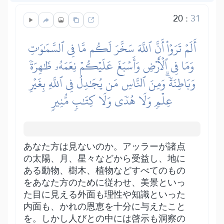
20
:
31
أَلَمۡ تَرَوۡاْ أَنَّ ٱللَّهَ سَخَّرَ لَكُم مَّا فِي ٱلسَّمَٰوَٰتِ
وَمَا فِي ٱلۡأَرۡضِ وَأَسۡبَغَ عَلَيۡكُمۡ نِعَمَهُۥ ظَٰهِرَةٗ
وَبَاطِنَةٗۗ وَمِنَ ٱلنَّاسِ مَن يُجَٰدِلُ فِي ٱللَّهِ بِغَيۡرِ
عِلۡمٖ وَلَا هُدٗى وَلَا كِتَٰبٖ مُّنِيرٖ
あなた方は見ないのか。アッラーが諸点
の太陽、月、星々などから受益し、地に
ある動物、樹木、植物などすべてのもの
をあなた方のために従わせ、美景といっ
た目に見える外面も理性や知識といった
内面も、かれの恩恵を十分に与えたこと
を。しかし人びとの中には啓示も洞察の