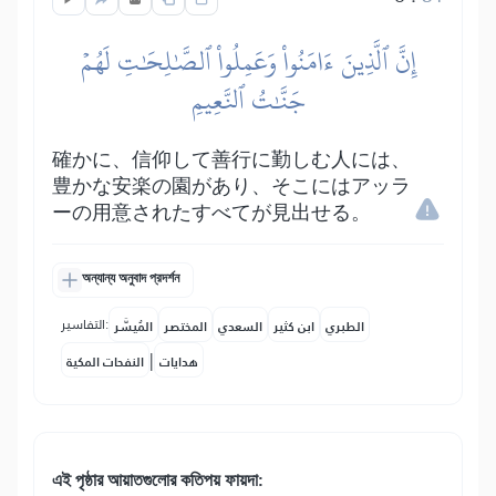
إِنَّ ٱلَّذِينَ ءَامَنُواْ وَعَمِلُواْ ٱلصَّٰلِحَٰتِ لَهُمۡ
جَنَّٰتُ ٱلنَّعِيمِ
確かに、信仰して善行に勤しむ人には、
豊かな安楽の園があり、そこにはアッラ
ーの用意されたすべてが見出せる。
অন্যান্য অনুবাদ প্রদর্শন
التفاسير:
الطبري
ابن كثير
السعدي
المختصر
المُيسَّر
|
هدايات
النفحات المكية
এই পৃষ্ঠার আয়াতগুলোর কতিপয় ফায়দা: