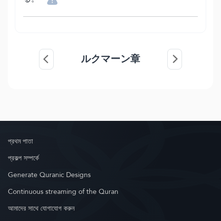
ルクマーン章
প্রথম পাতা
প্রকল্প সম্পর্কে
Generate Quranic Designs
Continuous streaming of the Quran
আমাদের সাথে যোগাযোগ করুন