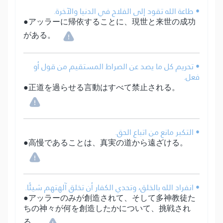
• طاعة الله تقود إلى الفلاح في الدنيا والآخرة.
●アッラーに帰依することに、現世と来世の成功
がある。
• تحريم كل ما يصد عن الصراط المستقيم من قول أو
فعل.
●正道を過らせる言動はすべて禁止される。
• التكبر مانع من اتباع الحق.
●高慢であることは、真実の道から遠ざける。
• انفراد الله بالخلق، وتحدي الكفار أن تخلق آلهتهم شيئًا.
●アッラーのみが創造されて、そして多神教徒た
ちの神々が何を創造したかについて、挑戦され
る。