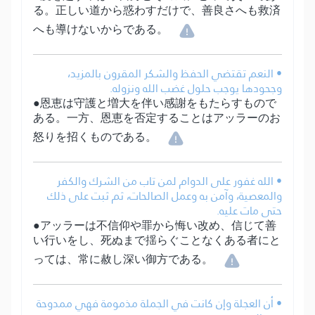
る。正しい道から惑わすだけで、善良さへも救済
へも導けないからである。
• النعم تقتضي الحفظ والشكر المقرون بالمزيد،
وجحودها يوجب حلول غضب الله ونزوله.
●恩恵は守護と増大を伴い感謝をもたらすもので
ある。一方、恩恵を否定することはアッラーのお
怒りを招くものである。
• الله غفور على الدوام لمن تاب من الشرك والكفر
والمعصية، وآمن به وعمل الصالحات، ثم ثبت على ذلك
حتى مات عليه.
●アッラーは不信仰や罪から悔い改め、信じて善
い行いをし、死ぬまで揺らぐことなくある者にと
っては、常に赦し深い御方である。
• أن العجلة وإن كانت في الجملة مذمومة فهي ممدوحة