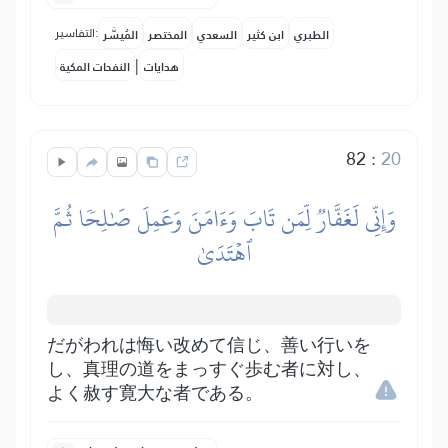
التفاسير:
الطبري
ابن كثير
السعدي
المختصر
المُيسَّر
|
هدايات
النفحات المكية
82
:
20
وَإِنِّي لَغَفَّارٞ لِّمَن تَابَ وَءَامَنَ وَعَمِلَ صَٰلِحٗا ثُمَّ
ٱهۡتَدَىٰ
だがわれは悔い改めて信じ、善い行いを
し、真理の道をまっすぐ歩む者に対し、
よく赦す寛大な者である。