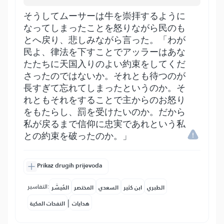
そうしてムーサーは牛を崇拝するように
なってしまったことを怒りながら民のも
とへ戻り、悲しみながら言った。「わが
民よ、律法を下すことでアッラーはあな
たたちに天国入りのよい約束をしてくだ
さったのではないか。それとも待つのが
長すぎて忘れてしまったというのか。そ
れともそれをすることで主からのお怒り
をもたらし、罰を受けたいのか。だから
私が戻るまで信仰に忠実であれという私
との約束を破ったのか。」
Prikaz drugih prijevoda
التفاسير:
الطبري
ابن كثير
السعدي
المختصر
المُيسَّر
|
هدايات
النفحات المكية