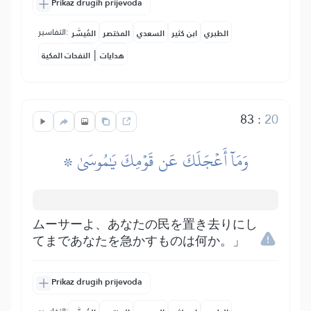
Prikaz drugih prijevoda
التفاسير:
الطبري
ابن كثير
السعدي
المختصر
المُيسَّر
|
هدايات
النفحات المكية
83
:
20
۞ وَمَآ أَعۡجَلَكَ عَن قَوۡمِكَ يَٰمُوسَىٰ
ムーサーよ、あなたの民を置き去りにし
てまであなたを急かすものは何か。」
Prikaz drugih prijevoda