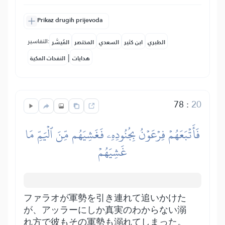
Prikaz drugih prijevoda
التفاسير:
الطبري
ابن كثير
السعدي
المختصر
المُيسَّر
|
هدايات
النفحات المكية
78
:
20
فَأَتۡبَعَهُمۡ فِرۡعَوۡنُ بِجُنُودِهِۦ فَغَشِيَهُم مِّنَ ٱلۡيَمِّ مَا
غَشِيَهُمۡ
ファラオが軍勢を引き連れて追いかけた
が、アッラーにしか真実のわからない溺
れ方で彼もその軍勢も溺れてしまった。