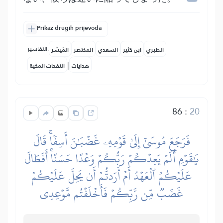
Prikaz drugih prijevoda
التفاسير:
الطبري
ابن كثير
السعدي
المختصر
المُيسَّر
|
هدايات
النفحات المكية
86
:
20
فَرَجَعَ مُوسَىٰٓ إِلَىٰ قَوۡمِهِۦ غَضۡبَٰنَ أَسِفٗاۚ قَالَ
يَٰقَوۡمِ أَلَمۡ يَعِدۡكُمۡ رَبُّكُمۡ وَعۡدًا حَسَنًاۚ أَفَطَالَ
عَلَيۡكُمُ ٱلۡعَهۡدُ أَمۡ أَرَدتُّمۡ أَن يَحِلَّ عَلَيۡكُمۡ
غَضَبٞ مِّن رَّبِّكُمۡ فَأَخۡلَفۡتُم مَّوۡعِدِي