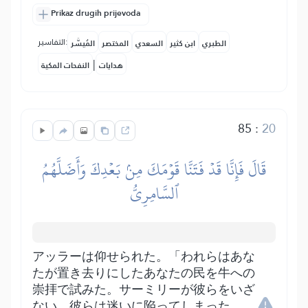
Prikaz drugih prijevoda
التفاسير:
الطبري
ابن كثير
السعدي
المختصر
المُيسَّر
|
هدايات
النفحات المكية
85
:
20
قَالَ فَإِنَّا قَدۡ فَتَنَّا قَوۡمَكَ مِنۢ بَعۡدِكَ وَأَضَلَّهُمُ
ٱلسَّامِرِيُّ
アッラーは仰せられた。「われらはあな
たが置き去りにしたあなたの民を牛への
崇拝で試みた。サーミリーが彼らをいざ
ない、彼らは迷いに陥ってしまった。