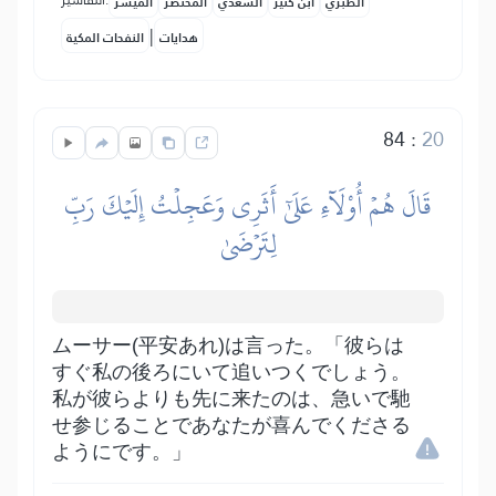
التفاسير:
الطبري
ابن كثير
السعدي
المختصر
المُيسَّر
|
هدايات
النفحات المكية
84
:
20
قَالَ هُمۡ أُوْلَآءِ عَلَىٰٓ أَثَرِي وَعَجِلۡتُ إِلَيۡكَ رَبِّ
لِتَرۡضَىٰ
ムーサー(平安あれ)は言った。「彼らは
すぐ私の後ろにいて追いつくでしょう。
私が彼らよりも先に来たのは、急いで馳
せ参じることであなたが喜んでくださる
ようにです。」