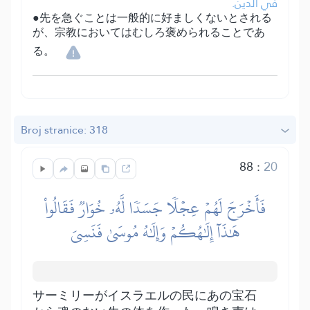
في الدين.
●先を急ぐことは一般的に好ましくないとされる
が、宗教においてはむしろ褒められることであ
る。
Broj stranice: 318
88
:
20
فَأَخۡرَجَ لَهُمۡ عِجۡلٗا جَسَدٗا لَّهُۥ خُوَارٞ فَقَالُواْ
هَٰذَآ إِلَٰهُكُمۡ وَإِلَٰهُ مُوسَىٰ فَنَسِيَ
サーミリーがイスラエルの民にあの宝石