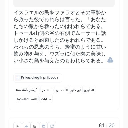
イスラエルの民をファラオとその軍勢か
ら救った後でわれらは言った。「あなた
たちの敵から救ったのはわれらである。
トゥール山側の谷の右側でムーサーに話
しかけると約束したのもわれらである。
われらの恩恵のうち、蜂蜜のように甘い
飲み物を与え、ウズラに似た肉の美味し
い小さな鳥を与えたのもわれらである。
Prikaz drugih prijevoda
التفاسير:
الطبري
ابن كثير
السعدي
المختصر
المُيسَّر
|
هدايات
النفحات المكية
81
:
20