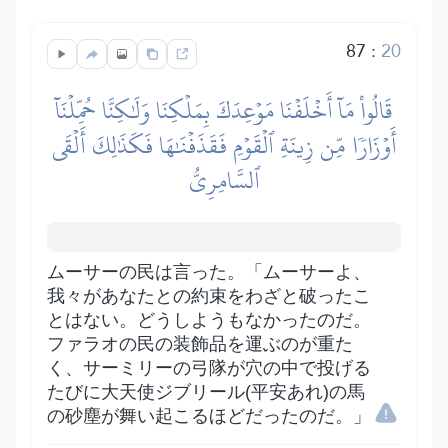
87
:
20
قَالُواْ مَآ أَخۡلَفۡنَا مَوۡعِدَكَ بِمَلۡكِنَا وَلَٰكِنَّا حُمِّلۡنَآ
أَوۡزَارٗا مِّن زِينَةِ ٱلۡقَوۡمِ فَقَذَفۡنَٰهَا فَكَذَٰلِكَ أَلۡقَى
ٱلسَّامِرِيُّ
ムーサーの民は言った。「ムーサーよ、
我々があなたとの約束をわざと破ったこ
とはない。どうしようもなかったのだ。
ファラオの民の装飾品を運ぶのが重た
く、サーミリーの弓隊が穴の中で投げる
たびに大天使ジブリール(平安あれ)の馬
の砂塵が舞い起こるほどだったのだ。」