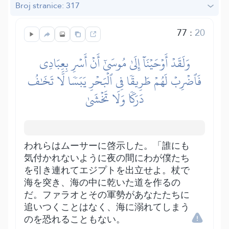
Broj stranice: 317
77
:
20
وَلَقَدۡ أَوۡحَيۡنَآ إِلَىٰ مُوسَىٰٓ أَنۡ أَسۡرِ بِعِبَادِي
فَٱضۡرِبۡ لَهُمۡ طَرِيقٗا فِي ٱلۡبَحۡرِ يَبَسٗا لَّا تَخَٰفُ
دَرَكٗا وَلَا تَخۡشَىٰ
われらはムーサーに啓示した。「誰にも
気付かれないように夜の間にわが僕たち
を引き連れてエジプトを出立せよ。杖で
海を突き、海の中に乾いた道を作るの
だ。ファラオとその軍勢があなたたちに
追いつくことはなく、海に溺れてしまう
のを恐れることもない。