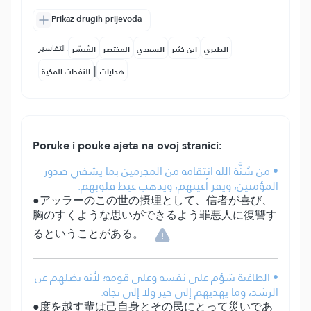
Prikaz drugih prijevoda
التفاسير:
الطبري
ابن كثير
السعدي
المختصر
المُيسَّر
|
هدايات
النفحات المكية
Poruke i pouke ajeta na ovoj stranici:
• من سُنَّة الله انتقامه من المجرمين بما يشفي صدور
المؤمنين، ويقر أعينهم، ويذهب غيظ قلوبهم.
●アッラーのこの世の摂理として、信者が喜び、
胸のすくような思いができるよう罪悪人に復讐す
るということがある。
• الطاغية شؤم على نفسه وعلى قومه؛ لأنه يضلهم عن
الرشد، وما يهديهم إلى خير ولا إلى نجاة.
●度を越す輩は己自身とその民にとって災いであ