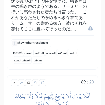
から魂のない牛の体を作った。鳴き声は
牛の鳴き声のようである。サーミリーの
行いに惑わされた者たちは言った。「こ
れがあなたたちの崇めるべき存在であ
り、ムーサーの崇める御方。彼はそれを
忘れてここに置いて行ったのだ。」
Show other translations
التفاسير:
الطبري
ابن كثير
السعدي
المختصر
المُيسَّر
|
هدايات
النفحات المكية
89
:
20
أَفَلَا يَرَوۡنَ أَلَّا يَرۡجِعُ إِلَيۡهِمۡ قَوۡلٗا وَلَا يَمۡلِكُ
لَهُمۡ ضَرّٗا وَلَا نَفۡعٗا