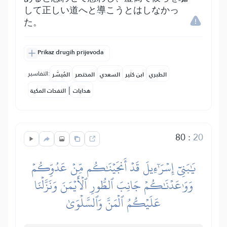
して正しい道へと導こうとはしなかっ
た。
Prikaz drugih prijevoda
التفاسير:
الطبري
ابن كثير
السعدي
المختصر
المُيسَّر
|
هدايات
النفحات المكية
80
:
20
يَٰبَنِيٓ إِسۡرَٰٓءِيلَ قَدۡ أَنجَيۡنَٰكُم مِّنۡ عَدُوِّكُمۡ
وَوَٰعَدۡنَٰكُمۡ جَانِبَ ٱلطُّورِ ٱلۡأَيۡمَنَ وَنَزَّلۡنَا
عَلَيۡكُمُ ٱلۡمَنَّ وَٱلسَّلۡوَىٰ