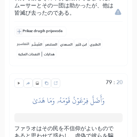
ムーサーとその一団は助かったが、他は
皆滅び去ったのである。
Prikaz drugih prijevoda
التفاسير:
الطبري
ابن كثير
السعدي
المختصر
المُيسَّر
|
هدايات
النفحات المكية
79
:
20
وَأَضَلَّ فِرۡعَوۡنُ قَوۡمَهُۥ وَمَا هَدَىٰ
ファラオはその民を不信仰がよいもので
あると思わせて惑わし、虚偽で彼らを騙