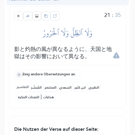
21
:
35
وَلَا ٱلظِّلُّ وَلَا ٱلۡحَرُورُ
影と灼熱の風が異なるように、天国と地
獄はその影響において異なる。
Zeig andere Übersetzungen an.
التفاسير:
الطبري
ابن كثير
السعدي
المختصر
المُيسَّر
|
هدايات
النفحات المكية
Die Nutzen der Verse auf dieser Seite: