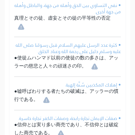
• نفي التساوي بين الحق وأهله من جهة، والباطل وأهله
من جهة أخرى.
真理とその徒、虚妄とその徒の平等性の否定
• كثرة عدد الرسل عليهم السلام قبل رسولنا صلى الله
عليه وسلم دليل على رحمة الله وعناد الخلق.
●使徒ムハンマド以前の使徒の数の多さは、アッ
ラーの慈悲と人々の頑迷さの印。
• إهلاك المكذبين سُنَّة إلهية.
●嘘呼ばわりする者たちの破滅は、アッラーの慣
行である。
• صفات الإيمان تجارة رابحة، وصفات الكفر تجارة خاسرة.
●信仰とは実り多い商売であり、不信仰とは破綻
した商売である。