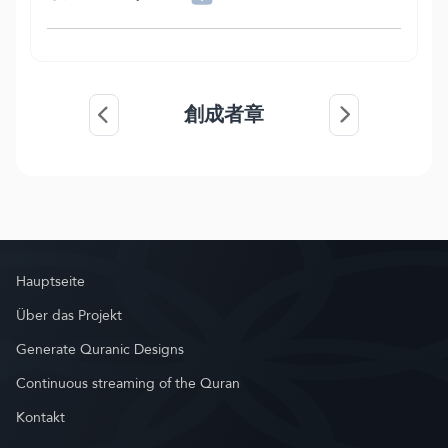
創成者章
Hauptseite
Über das Projekt
Generate Quranic Designs
Continuous streaming of the Quran
Kontakt