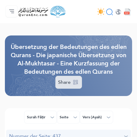
Hauptseite
Inhaltsverzeichnis der Übersetzungen
Audio
Service der Entwickler - API
Über das Projekt
Kontakt
Sprache
Browse Old Version
Übersetzung der Bedeutungen des edlen
Qurans - Die japanische Übersetzung von
Al-Mukhtasar - Eine Kurzfassung der
Bedeutungen des edlen Qurans
Share
Surah Fāṭir
Seite
Vers (Ayah)
Nummer der Seite: 437