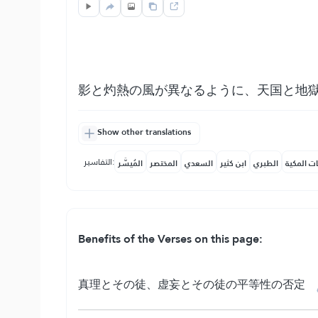
影と灼熱の風が異なるように、天国と地
Show other translations
التفاسير:
ات المكية
الطبري
ابن كثير
السعدي
المختصر
المُيسَّر
Benefits of the Verses on this page:
真理とその徒、虚妄とその徒の平等性の否定