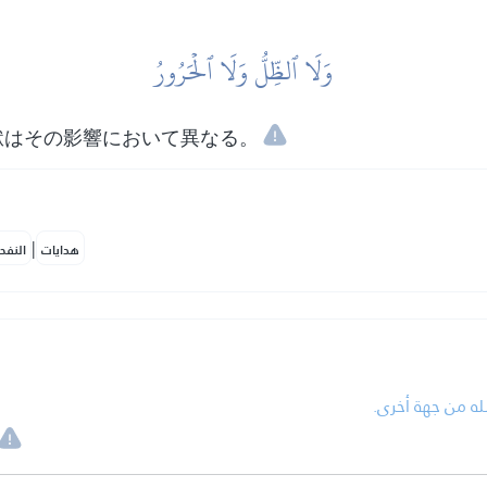
وَلَا ٱلظِّلُّ وَلَا ٱلۡحَرُورُ
獄はその影響において異なる。
|
هدايات
النفح
•  من جهة أخرى