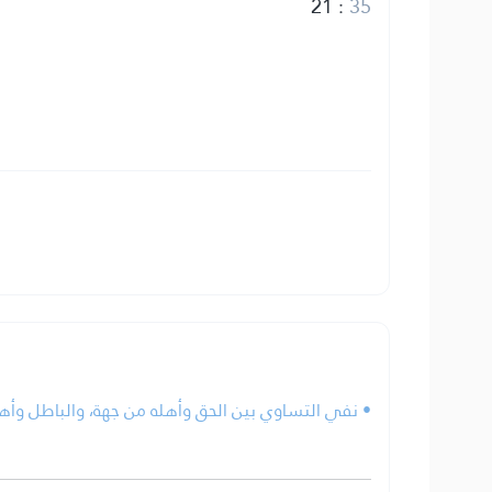
21
:
35
نفي التساوي بين الحق وأهله من جهة، والباطل وأهله.