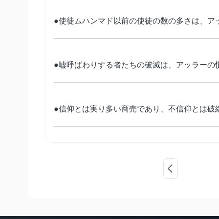
●使徒ムハンマド以前の使徒の数の多さは、ア
●嘘呼ばわりする者たちの破滅は、アッラーの
●信仰とは実り多い商売であり、不信仰とは破