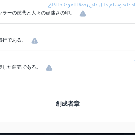
• عليه وسلم دليل على رحمة الله وعناد الخلق
ッラーの慈悲と人々の頑迷さの印。
慣行である。
綻した商売である。
創成者章