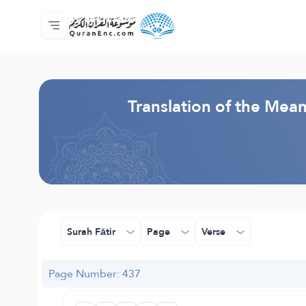
Home
Index of Translations
Audio
Developers' Services - API
About
Contact Us
Language
Browse Old Version
Translation of the Mea
Surah Fātir
Page
Verse
Page Number: 437