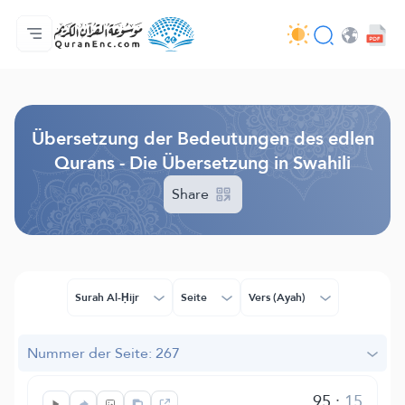
Hauptseite
Inhaltsverzeichnis der Übersetzungen
Audio
Service der Entwickler - API
Über das Projekt
Kontakt
Sprache
Browse Old Version
Übersetzung der Bedeutungen des edlen
Qurans - Die Übersetzung in Swahili
Share
Surah Al-Ḥijr
Seite
Vers (Ayah)
Nummer der Seite: 267
95
:
15