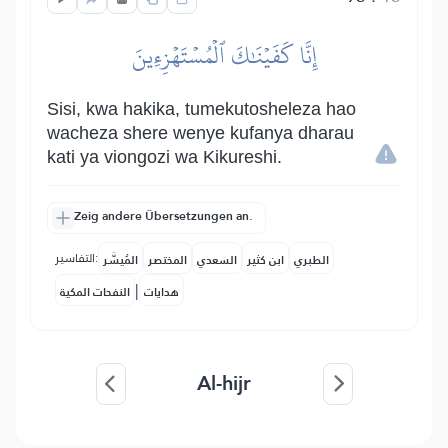
إِنَّا كَفَيۡنَٰكَ ٱلۡمُسۡتَهۡزِءِينَ
Sisi, kwa hakika, tumekutosheleza hao
wacheza shere wenye kufanya dharau
kati ya viongozi wa Kikureshi.
Zeig andere Übersetzungen an.
التفاسير:
الطبري
ابن كثير
السعدي
المختصر
المُيسَّر
|
هدايات
النفحات المكية
Al-hijr