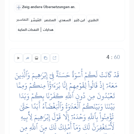
Zeig andere Übersetzungen an.
التفاسير:
الطبري
ابن كثير
السعدي
المختصر
المُيسَّر
|
هدايات
النفحات المكية
4
:
60
قَدۡ كَانَتۡ لَكُمۡ أُسۡوَةٌ حَسَنَةٞ فِيٓ إِبۡرَٰهِيمَ وَٱلَّذِينَ
مَعَهُۥٓ إِذۡ قَالُواْ لِقَوۡمِهِمۡ إِنَّا بُرَءَٰٓؤُاْ مِنكُمۡ وَمِمَّا
تَعۡبُدُونَ مِن دُونِ ٱللَّهِ كَفَرۡنَا بِكُمۡ وَبَدَا
بَيۡنَنَا وَبَيۡنَكُمُ ٱلۡعَدَٰوَةُ وَٱلۡبَغۡضَآءُ أَبَدًا حَتَّىٰ
تُؤۡمِنُواْ بِٱللَّهِ وَحۡدَهُۥٓ إِلَّا قَوۡلَ إِبۡرَٰهِيمَ لِأَبِيهِ
لَأَسۡتَغۡفِرَنَّ لَكَ وَمَآ أَمۡلِكُ لَكَ مِنَ ٱللَّهِ مِن