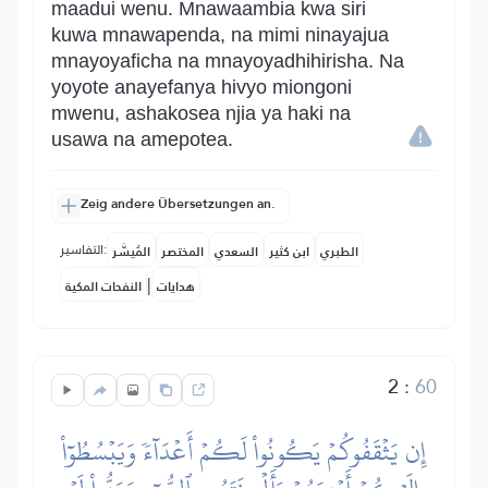
maadui wenu. Mnawaambia kwa siri
kuwa mnawapenda, na mimi ninayajua
mnayoyaficha na mnayoyadhihirisha. Na
yoyote anayefanya hivyo miongoni
mwenu, ashakosea njia ya haki na
usawa na amepotea.
Zeig andere Übersetzungen an.
التفاسير:
الطبري
ابن كثير
السعدي
المختصر
المُيسَّر
|
هدايات
النفحات المكية
2
:
60
إِن يَثۡقَفُوكُمۡ يَكُونُواْ لَكُمۡ أَعۡدَآءٗ وَيَبۡسُطُوٓاْ