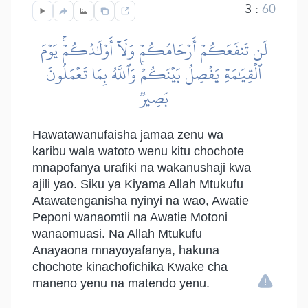
3
:
60
لَن تَنفَعَكُمۡ أَرۡحَامُكُمۡ وَلَآ أَوۡلَٰدُكُمۡۚ يَوۡمَ
ٱلۡقِيَٰمَةِ يَفۡصِلُ بَيۡنَكُمۡۚ وَٱللَّهُ بِمَا تَعۡمَلُونَ
بَصِيرٞ
Hawatawanufaisha jamaa zenu wa
karibu wala watoto wenu kitu chochote
mnapofanya urafiki na wakanushaji kwa
ajili yao. Siku ya Kiyama Allah Mtukufu
Atawatenganisha nyinyi na wao, Awatie
Peponi wanaomtii na Awatie Motoni
wanaomuasi. Na Allah Mtukufu
Anayaona mnayoyafanya, hakuna
chochote kinachofichika Kwake cha
maneno yenu na matendo yenu.