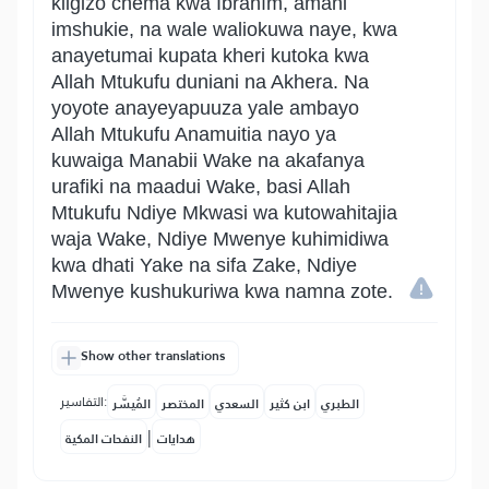
kiigizo chema kwa Ibrãhîm, amani
imshukie, na wale waliokuwa naye, kwa
anayetumai kupata kheri kutoka kwa
Allah Mtukufu duniani na Akhera. Na
yoyote anayeyapuuza yale ambayo
Allah Mtukufu Anamuitia nayo ya
kuwaiga Manabii Wake na akafanya
urafiki na maadui Wake, basi Allah
Mtukufu Ndiye Mkwasi wa kutowahitajia
waja Wake, Ndiye Mwenye kuhimidiwa
kwa dhati Yake na sifa Zake, Ndiye
Mwenye kushukuriwa kwa namna zote.
Show other translations
التفاسير:
الطبري
ابن كثير
السعدي
المختصر
المُيسَّر
|
هدايات
النفحات المكية