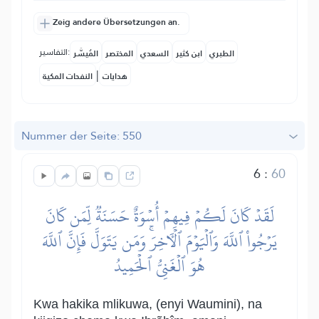
Zeig andere Übersetzungen an.
التفاسير:
الطبري
ابن كثير
السعدي
المختصر
المُيسَّر
|
هدايات
النفحات المكية
Nummer der Seite: 550
6
:
60
لَقَدۡ كَانَ لَكُمۡ فِيهِمۡ أُسۡوَةٌ حَسَنَةٞ لِّمَن كَانَ
يَرۡجُواْ ٱللَّهَ وَٱلۡيَوۡمَ ٱلۡأٓخِرَۚ وَمَن يَتَوَلَّ فَإِنَّ ٱللَّهَ
هُوَ ٱلۡغَنِيُّ ٱلۡحَمِيدُ
Kwa hakika mlikuwa, (enyi Waumini), na