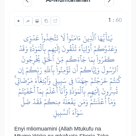
1
:
60
يَٰٓأَيُّهَا ٱلَّذِينَ ءَامَنُواْ لَا تَتَّخِذُواْ عَدُوِّي
وَعَدُوَّكُمۡ أَوۡلِيَآءَ تُلۡقُونَ إِلَيۡهِم بِٱلۡمَوَدَّةِ وَقَدۡ
كَفَرُواْ بِمَا جَآءَكُم مِّنَ ٱلۡحَقِّ يُخۡرِجُونَ
ٱلرَّسُولَ وَإِيَّاكُمۡ أَن تُؤۡمِنُواْ بِٱللَّهِ رَبِّكُمۡ إِن
كُنتُمۡ خَرَجۡتُمۡ جِهَٰدٗا فِي سَبِيلِي وَٱبۡتِغَآءَ مَرۡضَاتِيۚ
تُسِرُّونَ إِلَيۡهِم بِٱلۡمَوَدَّةِ وَأَنَا۠ أَعۡلَمُ بِمَآ أَخۡفَيۡتُمۡ
وَمَآ أَعۡلَنتُمۡۚ وَمَن يَفۡعَلۡهُ مِنكُمۡ فَقَدۡ ضَلَّ
سَوَآءَ ٱلسَّبِيلِ
Enyi mliomuamini (Allah Mtukufu na