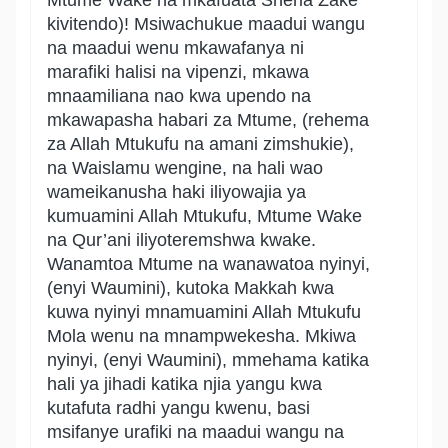
Mtume Wake na mkafuata Sheria Zake
kivitendo)! Msiwachukue maadui wangu
na maadui wenu mkawafanya ni
marafiki halisi na vipenzi, mkawa
mnaamiliana nao kwa upendo na
mkawapasha habari za Mtume, (rehema
za Allah Mtukufu na amani zimshukie),
na Waislamu wengine, na hali wao
wameikanusha haki iliyowajia ya
kumuamini Allah Mtukufu, Mtume Wake
na Qur’ani iliyoteremshwa kwake.
Wanamtoa Mtume na wanawatoa nyinyi,
(enyi Waumini), kutoka Makkah kwa
kuwa nyinyi mnamuamini Allah Mtukufu
Mola wenu na mnampwekesha. Mkiwa
nyinyi, (enyi Waumini), mmehama katika
hali ya jihadi katika njia yangu kwa
kutafuta radhi yangu kwenu, basi
msifanye urafiki na maadui wangu na