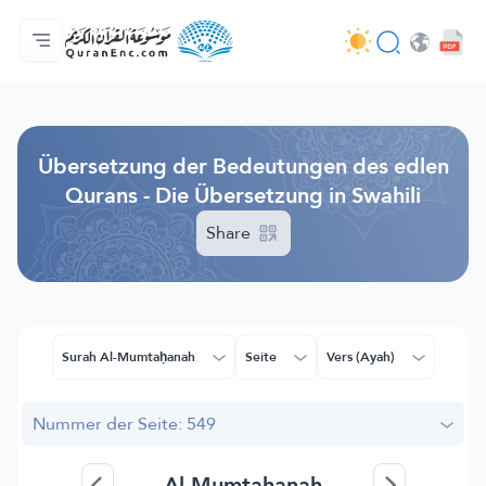
Hauptseite
Inhaltsverzeichnis der Übersetzungen
Audio
Service der Entwickler - API
Über das Projekt
Kontakt
Sprache
Browse Old Version
Übersetzung der Bedeutungen des edlen
Qurans - Die Übersetzung in Swahili
Share
Surah Al-Mumtaḥanah
Seite
Vers (Ayah)
Nummer der Seite: 549
Al-Mumtahanah