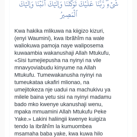
شَيۡءٖۖ رَّبَّنَا عَلَيۡكَ تَوَكَّلۡنَا وَإِلَيۡكَ أَنَبۡنَا وَإِلَيۡكَ
ٱلۡمَصِيرُ
Kwa hakika mlikuwa na kiigizo kizuri,
(enyi Waumini), kwa Ibrãhîm na wale
waliokuwa pamoja naye waliposema
kuwaambia wakanushaji Allah Mtukufu,
«Sisi tumejiepusha na nyinyi na vile
mnavyoviabudu kinyume na Allah
Mtukufu. Tumewakanusha nyinyi na
tumeukataa ukafiri mlionao, na
umejitokeza nje uadui na machukivu ya
milele baina yetu sisi na nyinyi madamu
bado mko kwenye ukanushaji wenu,
mpaka mmuamini Allah Mtukufu Peke
Yake.» Lakini haliingii kwenye kuigiza
tendo la Ibrãhîm la kumuombea
msamaha baba yake, kwa kuwa hilo