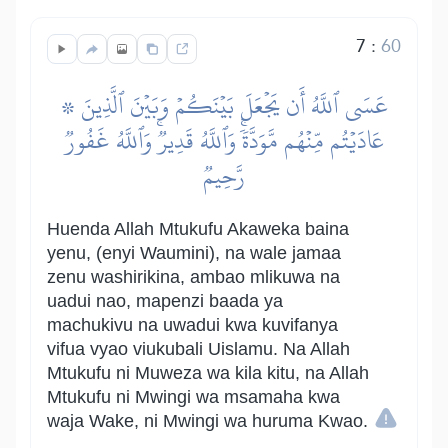
7
:
60
۞ عَسَى ٱللَّهُ أَن يَجۡعَلَ بَيۡنَكُمۡ وَبَيۡنَ ٱلَّذِينَ
عَادَيۡتُم مِّنۡهُم مَّوَدَّةٗۚ وَٱللَّهُ قَدِيرٞۚ وَٱللَّهُ غَفُورٞ
رَّحِيمٞ
Huenda Allah Mtukufu Akaweka baina
yenu, (enyi Waumini), na wale jamaa
zenu washirikina, ambao mlikuwa na
uadui nao, mapenzi baada ya
machukivu na uwadui kwa kuvifanya
vifua vyao viukubali Uislamu. Na Allah
Mtukufu ni Muweza wa kila kitu, na Allah
Mtukufu ni Mwingi wa msamaha kwa
waja Wake, ni Mwingi wa huruma Kwao.