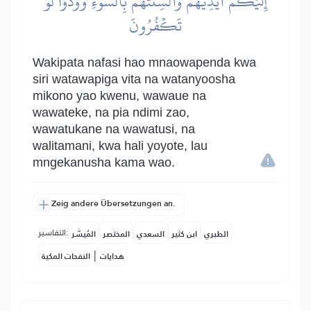
إِلَيۡكُمۡ أَيۡدِيَهُمۡ وَأَلۡسِنَتَهُم بِٱلسُّوٓءِ وَوَدُّواْ لَوۡ
تَكۡفُرُونَ
Wakipata nafasi hao mnaowapenda kwa
siri watawapiga vita na watanyoosha
mikono yao kwenu, wawaue na
wawateke, na pia ndimi zao,
wawatukane na wawatusi, na
walitamani, kwa hali yoyote, lau
mngekanusha kama wao.
Zeig andere Übersetzungen an.
التفاسير:
الطبري
ابن كثير
السعدي
المختصر
المُيسَّر
|
هدايات
النفحات المكية