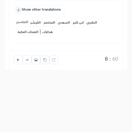
Show other translations
التفاسير:
الطبري
ابن كثير
السعدي
المختصر
المُيسَّر
|
هدايات
النفحات المكية
8
:
60
لَّا يَنۡهَىٰكُمُ ٱللَّهُ عَنِ ٱلَّذِينَ لَمۡ يُقَٰتِلُوكُمۡ فِي
ٱلدِّينِ وَلَمۡ يُخۡرِجُوكُم مِّن دِيَٰرِكُمۡ أَن تَبَرُّوهُمۡ
وَتُقۡسِطُوٓاْ إِلَيۡهِمۡۚ إِنَّ ٱللَّهَ يُحِبُّ ٱلۡمُقۡسِطِينَ
Allah Mtukufu Hawakatazi, (enyi
Waumini), kuwakirimu kwa wema
makafiri ambao hawakuwapiga vita kwa