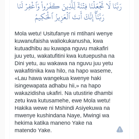
رَبَّنَا لَا تَجۡعَلۡنَا فِتۡنَةٗ لِّلَّذِينَ كَفَرُواْ وَٱغۡفِرۡ لَنَا
رَبَّنَآۖ إِنَّكَ أَنتَ ٱلۡعَزِيزُ ٱلۡحَكِيمُ
Mola wetu! Usitufanye ni mtihani wenye
kuwanufaisha waliokukanusha, kwa
kutuadhibu au kuwapa nguvu makafiri
juu yetu, wakatufitini kwa kutuepusha na
Dini yetu, au wakawa na nguvu juu yetu
wakafitinika kwa hilo, na hapo waseme,
«Lau hawa wangekua kwenye haki
isingewapata adhabu hii,» na hapo
wakazidisha ukafiri. Na utustirie dhambi
zetu kwa kutusamehe, ewe Mola wetu!
Hakika wewe ni Mshindi Asiyekuwa na
mwenye kushindana Naye, Mwingi wa
hekima katika maneno Yake na
matendo Yake.