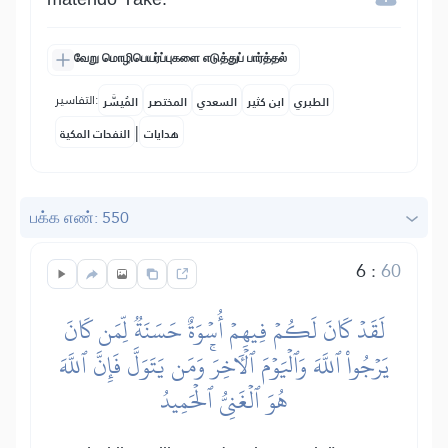
வேறு மொழிபெயர்ப்புகளை எடுத்துப் பார்த்தல்
التفاسير:
الطبري
ابن كثير
السعدي
المختصر
المُيسَّر
|
هدايات
النفحات المكية
பக்க எண்: 550
6
:
60
لَقَدۡ كَانَ لَكُمۡ فِيهِمۡ أُسۡوَةٌ حَسَنَةٞ لِّمَن كَانَ
يَرۡجُواْ ٱللَّهَ وَٱلۡيَوۡمَ ٱلۡأٓخِرَۚ وَمَن يَتَوَلَّ فَإِنَّ ٱللَّهَ
هُوَ ٱلۡغَنِيُّ ٱلۡحَمِيدُ