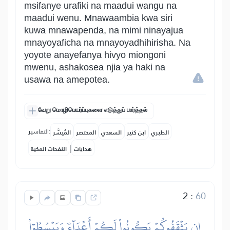
msifanye urafiki na maadui wangu na
maadui wenu. Mnawaambia kwa siri
kuwa mnawapenda, na mimi ninayajua
mnayoyaficha na mnayoyadhihirisha. Na
yoyote anayefanya hivyo miongoni
mwenu, ashakosea njia ya haki na
usawa na amepotea.
வேறு மொழிபெயர்ப்புகளை எடுத்துப் பார்த்தல்
التفاسير:
الطبري
ابن كثير
السعدي
المختصر
المُيسَّر
|
هدايات
النفحات المكية
2
:
60
إِن يَثۡقَفُوكُمۡ يَكُونُواْ لَكُمۡ أَعۡدَآءٗ وَيَبۡسُطُوٓاْ