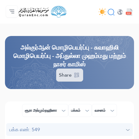
முகப்பு
மொழிபெயர்ப்பு அட்டவணை
Audio
வடிவமைப்போரின் பணிகள் - API
வேலைத் திட்டம் தொடர்பாக
எம்மோடு தொடர்புகொள்ள
மொழி
Browse Old Version
அல்குர்ஆன் மொழிபெயர்ப்பு - சுவாஹிலி
மொழிபெயர்ப்பு - அப்துல்லா முஹம்மது மற்றும்
நாசர் காமிஸ்
Share
சூரா அல்மும்தஹினா
பக்கம்
வசனம்
பக்க எண்: 549