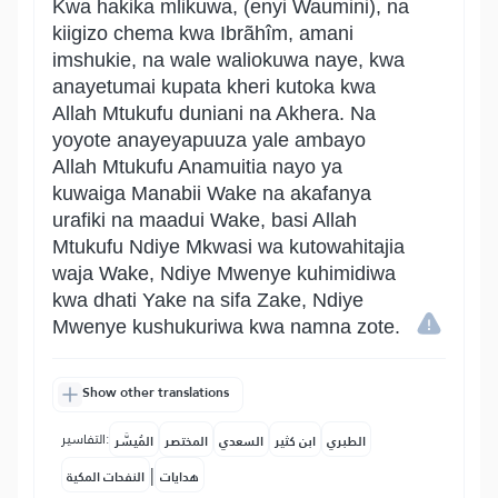
Kwa hakika mlikuwa, (enyi Waumini), na
kiigizo chema kwa Ibrãhîm, amani
imshukie, na wale waliokuwa naye, kwa
anayetumai kupata kheri kutoka kwa
Allah Mtukufu duniani na Akhera. Na
yoyote anayeyapuuza yale ambayo
Allah Mtukufu Anamuitia nayo ya
kuwaiga Manabii Wake na akafanya
urafiki na maadui Wake, basi Allah
Mtukufu Ndiye Mkwasi wa kutowahitajia
waja Wake, Ndiye Mwenye kuhimidiwa
kwa dhati Yake na sifa Zake, Ndiye
Mwenye kushukuriwa kwa namna zote.
Show other translations
التفاسير:
الطبري
ابن كثير
السعدي
المختصر
المُيسَّر
|
هدايات
النفحات المكية