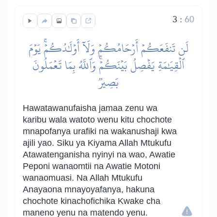
3
:
60
لَن تَنفَعَكُمۡ أَرۡحَامُكُمۡ وَلَآ أَوۡلَٰدُكُمۡۚ يَوۡمَ
ٱلۡقِيَٰمَةِ يَفۡصِلُ بَيۡنَكُمۡۚ وَٱللَّهُ بِمَا تَعۡمَلُونَ
بَصِيرٞ
Hawatawanufaisha jamaa zenu wa
karibu wala watoto wenu kitu chochote
mnapofanya urafiki na wakanushaji kwa
ajili yao. Siku ya Kiyama Allah Mtukufu
Atawatenganisha nyinyi na wao, Awatie
Peponi wanaomtii na Awatie Motoni
wanaomuasi. Na Allah Mtukufu
Anayaona mnayoyafanya, hakuna
chochote kinachofichika Kwake cha
maneno yenu na matendo yenu.