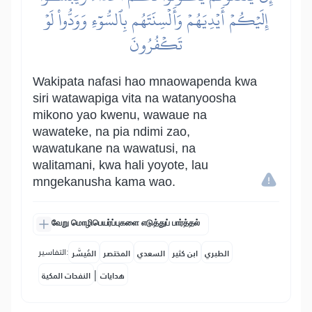
إِلَيۡكُمۡ أَيۡدِيَهُمۡ وَأَلۡسِنَتَهُم بِٱلسُّوٓءِ وَوَدُّواْ لَوۡ
تَكۡفُرُونَ
Wakipata nafasi hao mnaowapenda kwa
siri watawapiga vita na watanyoosha
mikono yao kwenu, wawaue na
wawateke, na pia ndimi zao,
wawatukane na wawatusi, na
walitamani, kwa hali yoyote, lau
mngekanusha kama wao.
வேறு மொழிபெயர்ப்புகளை எடுத்துப் பார்த்தல்
التفاسير:
الطبري
ابن كثير
السعدي
المختصر
المُيسَّر
|
هدايات
النفحات المكية