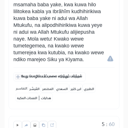
msamaha baba yake, kwa kuwa hilo
lilitokea kabla ya Ibrãhîm kudhihirikiwa
kuwa baba yake ni adui wa Allah
Mtukufu, na alipodhihirikiwa kuwa yeye
ni adui wa Allah Mtukufu alijiepusha
naye. Mola wetu! Kwako wewe
tumetegemea, na kwako wewe
tumerejea kwa kutubia, na kwako wewe
ndiko marejeo Siku ya Kiyama.
வேறு மொழிபெயர்ப்புகளை எடுத்துப் பார்த்தல்
التفاسير:
الطبري
ابن كثير
السعدي
المختصر
المُيسَّر
|
هدايات
النفحات المكية
5
:
60