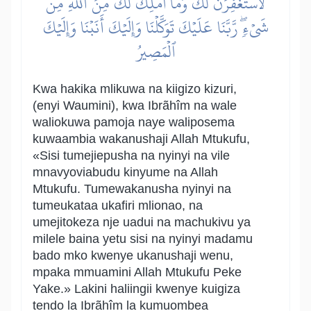
لَأَسۡتَغۡفِرَنَّ لَكَ وَمَآ أَمۡلِكُ لَكَ مِنَ ٱللَّهِ مِن
شَيۡءٖۖ رَّبَّنَا عَلَيۡكَ تَوَكَّلۡنَا وَإِلَيۡكَ أَنَبۡنَا وَإِلَيۡكَ
ٱلۡمَصِيرُ
Kwa hakika mlikuwa na kiigizo kizuri,
(enyi Waumini), kwa Ibrãhîm na wale
waliokuwa pamoja naye waliposema
kuwaambia wakanushaji Allah Mtukufu,
«Sisi tumejiepusha na nyinyi na vile
mnavyoviabudu kinyume na Allah
Mtukufu. Tumewakanusha nyinyi na
tumeukataa ukafiri mlionao, na
umejitokeza nje uadui na machukivu ya
milele baina yetu sisi na nyinyi madamu
bado mko kwenye ukanushaji wenu,
mpaka mmuamini Allah Mtukufu Peke
Yake.» Lakini haliingii kwenye kuigiza
tendo la Ibrãhîm la kumuombea