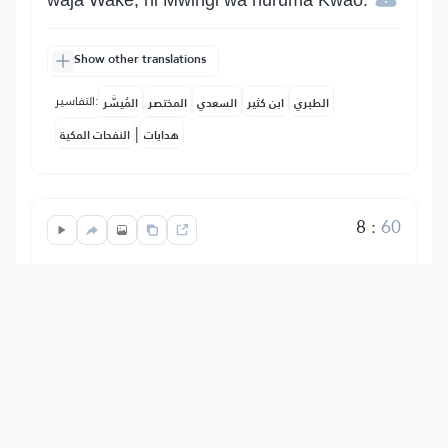
waja Wake, ni Mwingi wa huruma Kwao.
Show other translations
التفاسير:
الطبري
ابن كثير
السعدي
المختصر
المُيسَّر
|
هدايات
النفحات المكية
8
:
60
لَّا يَنۡهَىٰكُمُ ٱللَّهُ عَنِ ٱلَّذِينَ لَمۡ يُقَٰتِلُوكُمۡ فِي
ٱلدِّينِ وَلَمۡ يُخۡرِجُوكُم مِّن دِيَٰرِكُمۡ أَن تَبَرُّوهُمۡ
وَتُقۡسِطُوٓاْ إِلَيۡهِمۡۚ إِنَّ ٱللَّهَ يُحِبُّ ٱلۡمُقۡسِطِينَ
Allah Mtukufu Hawakatazi, (enyi
Waumini), kuwakirimu kwa wema