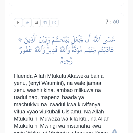
7
:
60
۞ عَسَى ٱللَّهُ أَن يَجۡعَلَ بَيۡنَكُمۡ وَبَيۡنَ ٱلَّذِينَ
عَادَيۡتُم مِّنۡهُم مَّوَدَّةٗۚ وَٱللَّهُ قَدِيرٞۚ وَٱللَّهُ غَفُورٞ
رَّحِيمٞ
Huenda Allah Mtukufu Akaweka baina
yenu, (enyi Waumini), na wale jamaa
zenu washirikina, ambao mlikuwa na
uadui nao, mapenzi baada ya
machukivu na uwadui kwa kuvifanya
vifua vyao viukubali Uislamu. Na Allah
Mtukufu ni Muweza wa kila kitu, na Allah
Mtukufu ni Mwingi wa msamaha kwa