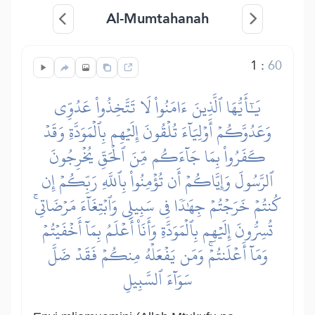
Al-Mumtahanah
1
:
60
يَٰٓأَيُّهَا ٱلَّذِينَ ءَامَنُواْ لَا تَتَّخِذُواْ عَدُوِّي
وَعَدُوَّكُمۡ أَوۡلِيَآءَ تُلۡقُونَ إِلَيۡهِم بِٱلۡمَوَدَّةِ وَقَدۡ
كَفَرُواْ بِمَا جَآءَكُم مِّنَ ٱلۡحَقِّ يُخۡرِجُونَ
ٱلرَّسُولَ وَإِيَّاكُمۡ أَن تُؤۡمِنُواْ بِٱللَّهِ رَبِّكُمۡ إِن
كُنتُمۡ خَرَجۡتُمۡ جِهَٰدٗا فِي سَبِيلِي وَٱبۡتِغَآءَ مَرۡضَاتِيۚ
تُسِرُّونَ إِلَيۡهِم بِٱلۡمَوَدَّةِ وَأَنَا۠ أَعۡلَمُ بِمَآ أَخۡفَيۡتُمۡ
وَمَآ أَعۡلَنتُمۡۚ وَمَن يَفۡعَلۡهُ مِنكُمۡ فَقَدۡ ضَلَّ
سَوَآءَ ٱلسَّبِيلِ