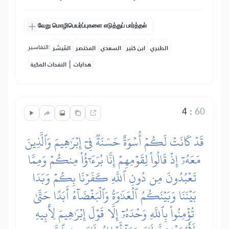
வேறு மொழிபெயர்ப்புகளை எடுத்துப் பார்த்தல்
التفاسير:
الطبري
ابن كثير
السعدي
المختصر
المُيسَّر
|
هدايات
النفحات المكية
4
:
60
قَدۡ كَانَتۡ لَكُمۡ أُسۡوَةٌ حَسَنَةٞ فِيٓ إِبۡرَٰهِيمَ وَٱلَّذِينَ
مَعَهُۥٓ إِذۡ قَالُواْ لِقَوۡمِهِمۡ إِنَّا بُرَءَٰٓؤُاْ مِنكُمۡ وَمِمَّا
تَعۡبُدُونَ مِن دُونِ ٱللَّهِ كَفَرۡنَا بِكُمۡ وَبَدَا
بَيۡنَنَا وَبَيۡنَكُمُ ٱلۡعَدَٰوَةُ وَٱلۡبَغۡضَآءُ أَبَدًا حَتَّىٰ
تُؤۡمِنُواْ بِٱللَّهِ وَحۡدَهُۥٓ إِلَّا قَوۡلَ إِبۡرَٰهِيمَ لِأَبِيهِ