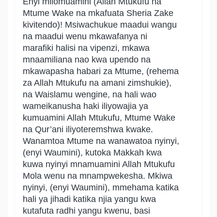
Enyi mliomuamini (Allah Mtukufu na
Mtume Wake na mkafuata Sheria Zake
kivitendo)! Msiwachukue maadui wangu
na maadui wenu mkawafanya ni
marafiki halisi na vipenzi, mkawa
mnaamiliana nao kwa upendo na
mkawapasha habari za Mtume, (rehema
za Allah Mtukufu na amani zimshukie),
na Waislamu wengine, na hali wao
wameikanusha haki iliyowajia ya
kumuamini Allah Mtukufu, Mtume Wake
na Qur’ani iliyoteremshwa kwake.
Wanamtoa Mtume na wanawatoa nyinyi,
(enyi Waumini), kutoka Makkah kwa
kuwa nyinyi mnamuamini Allah Mtukufu
Mola wenu na mnampwekesha. Mkiwa
nyinyi, (enyi Waumini), mmehama katika
hali ya jihadi katika njia yangu kwa
kutafuta radhi yangu kwenu, basi