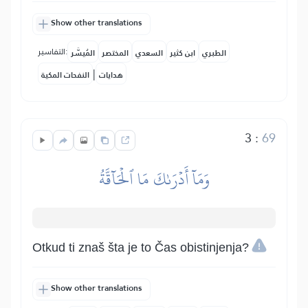
Show other translations
التفاسير:
الطبري
ابن كثير
السعدي
المختصر
المُيسَّر
|
هدايات
النفحات المكية
3
:
69
وَمَآ أَدۡرَىٰكَ مَا ٱلۡحَآقَّةُ
Otkud ti znaš šta je to Čas obistinjenja?
Show other translations