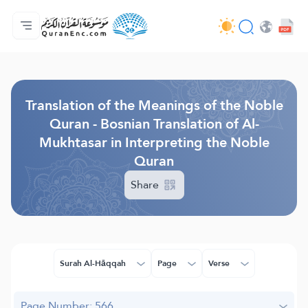
Home
Index of Translations
Audio
Developers' Services - API
About
Contact Us
Language
Browse Old Version
Translation of the Meanings of the Noble
Quran - Bosnian Translation of Al-
Mukhtasar in Interpreting the Noble
Quran
Share
Surah Al-Hāqqah
Page
Verse
Page Number: 566