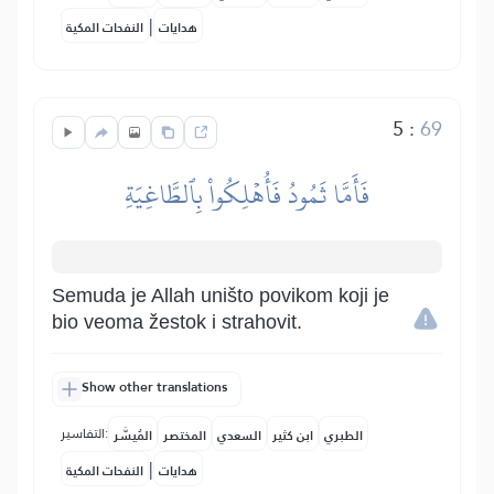
|
هدايات
النفحات المكية
5
:
69
فَأَمَّا ثَمُودُ فَأُهۡلِكُواْ بِٱلطَّاغِيَةِ
Semuda je Allah uništo povikom koji je
bio veoma žestok i strahovit.
Show other translations
التفاسير:
الطبري
ابن كثير
السعدي
المختصر
المُيسَّر
|
هدايات
النفحات المكية