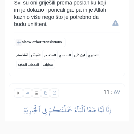
Svi su oni griješili prema poslaniku koji
im je dolazio i poricali ga, pa ih je Allah
kaznio više nego što je potrebno da
budu uništeni.
Show other translations
التفاسير:
الطبري
ابن كثير
السعدي
المختصر
المُيسَّر
|
هدايات
النفحات المكية
11
:
69
إِنَّا لَمَّا طَغَا ٱلۡمَآءُ حَمَلۡنَٰكُمۡ فِي ٱلۡجَارِيَةِ