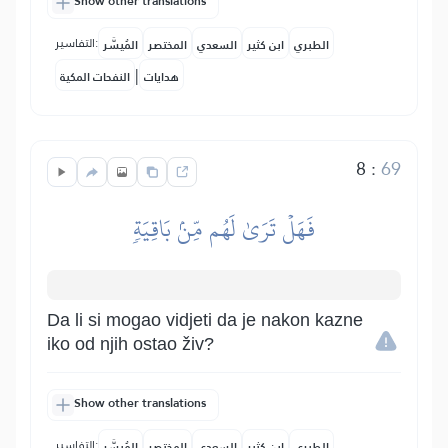
Show other translations
التفاسير:
الطبري
ابن كثير
السعدي
المختصر
المُيسَّر
|
هدايات
النفحات المكية
8
:
69
فَهَلۡ تَرَىٰ لَهُم مِّنۢ بَاقِيَةٖ
Da li si mogao vidjeti da je nakon kazne
iko od njih ostao živ?
Show other translations
التفاسير:
الطبري
ابن كثير
السعدي
المختصر
المُيسَّر