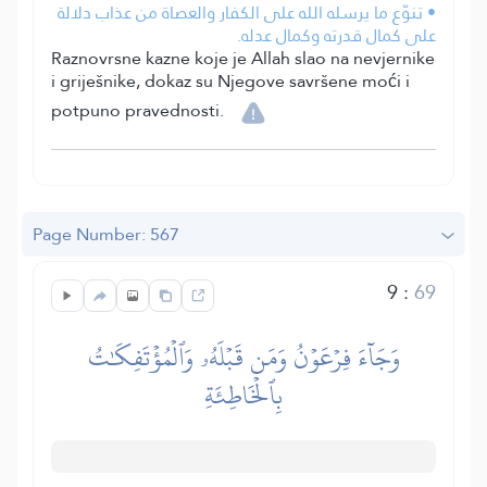
• تنوّع ما يرسله الله على الكفار والعصاة من عذاب دلالة
على كمال قدرته وكمال عدله.
Raznovrsne kazne koje je Allah slao na nevjernike
i griješnike, dokaz su Njegove savršene moći i
potpuno pravednosti.
Page Number: 567
9
:
69
وَجَآءَ فِرۡعَوۡنُ وَمَن قَبۡلَهُۥ وَٱلۡمُؤۡتَفِكَٰتُ
بِٱلۡخَاطِئَةِ