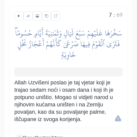
7
:
69
سَخَّرَهَا عَلَيۡهِمۡ سَبۡعَ لَيَالٖ وَثَمَٰنِيَةَ أَيَّامٍ حُسُومٗاۖ
فَتَرَى ٱلۡقَوۡمَ فِيهَا صَرۡعَىٰ كَأَنَّهُمۡ أَعۡجَازُ نَخۡلٍ
خَاوِيَةٖ
Allah Uzvišeni poslao je taj vjetar koji je
trajao sedam noći i osam dana i koji ih je
potpuno uništio. Mogao si vidjeti narod u
njihovim kućama uništen i na Zemlju
povaljan, kao da su povaljanje palme,
iščupane iz svoga korijenja.