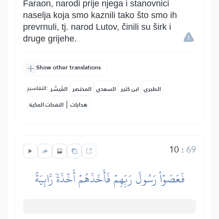
Faraon, narodi prije njega i stanovnici
naselja koja smo kaznili tako što smo ih
prevrnuli, tj. narod Lutov, činili su širk i
druge grijehe.
Show other translations
التفاسير:
الطبري
ابن كثير
السعدي
المختصر
المُيسَّر
|
هدايات
النفحات المكية
10
:
69
فَعَصَوۡاْ رَسُولَ رَبِّهِمۡ فَأَخَذَهُمۡ أَخۡذَةٗ رَّابِيَةً