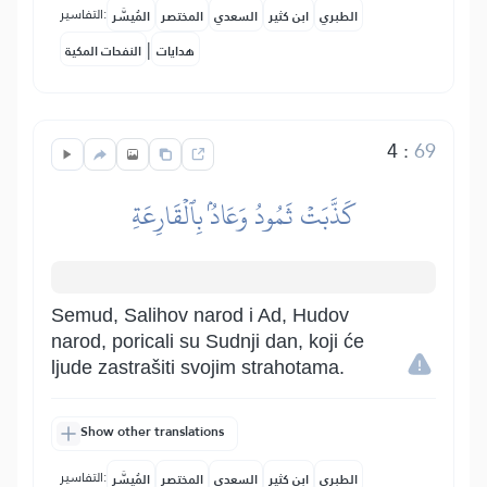
التفاسير:
الطبري
ابن كثير
السعدي
المختصر
المُيسَّر
|
هدايات
النفحات المكية
4
:
69
كَذَّبَتۡ ثَمُودُ وَعَادُۢ بِٱلۡقَارِعَةِ
Semud, Salihov narod i Ad, Hudov
narod, poricali su Sudnji dan, koji će
ljude zastrašiti svojim strahotama.
Show other translations
التفاسير:
الطبري
ابن كثير
السعدي
المختصر
المُيسَّر