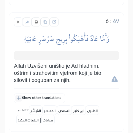
6
:
69
وَأَمَّا عَادٞ فَأُهۡلِكُواْ بِرِيحٖ صَرۡصَرٍ عَاتِيَةٖ
Allah Uzvišeni uništio je Ad hladnim,
oštrim i strahovitim vjetrom koji je bio
silovit i poguban za njih.
Show other translations
التفاسير:
الطبري
ابن كثير
السعدي
المختصر
المُيسَّر
|
هدايات
النفحات المكية