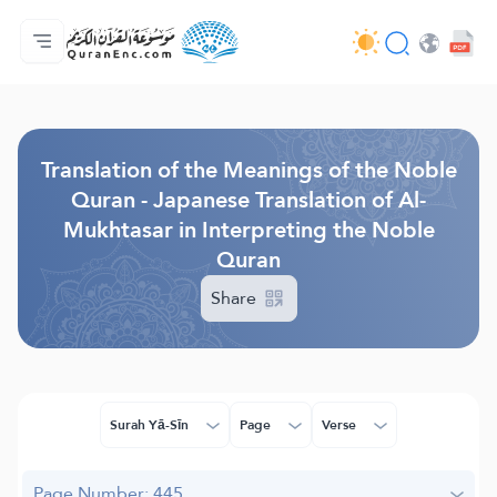
Home
Index of Translations
Audio
Developers' Services - API
About
Contact Us
Language
Browse Old Version
Translation of the Meanings of the Noble
Quran - Japanese Translation of Al-
Mukhtasar in Interpreting the Noble
Quran
Share
Surah Yā-Sīn
Page
Verse
Page Number: 445