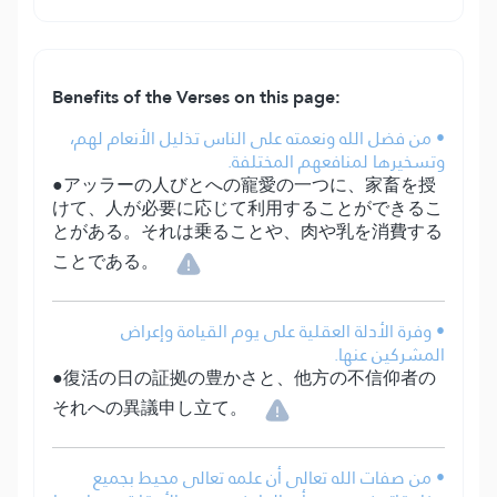
Benefits of the Verses on this page:
• من فضل الله ونعمته على الناس تذليل الأنعام لهم،
وتسخيرها لمنافعهم المختلفة.
●アッラーの人びとへの寵愛の一つに、家畜を授
けて、人が必要に応じて利用することができるこ
とがある。それは乗ることや、肉や乳を消費する
ことである。
• وفرة الأدلة العقلية على يوم القيامة وإعراض
المشركين عنها.
●復活の日の証拠の豊かさと、他方の不信仰者の
それへの異議申し立て。
• من صفات الله تعالى أن علمه تعالى محيط بجميع