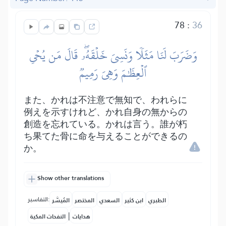
78
:
36
وَضَرَبَ لَنَا مَثَلٗا وَنَسِيَ خَلۡقَهُۥۖ قَالَ مَن يُحۡيِ
ٱلۡعِظَٰمَ وَهِيَ رَمِيمٞ
また、かれは不注意で無知で、われらに
例えを示すけれど、かれ自身の無からの
創造を忘れている。かれは言う。誰が朽
ち果てた骨に命を与えることができるの
か。
Show other translations
التفاسير:
الطبري
ابن كثير
السعدي
المختصر
المُيسَّر
|
هدايات
النفحات المكية