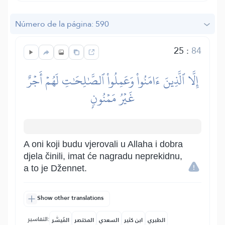
Número de la página: 590
25
:
84
إِلَّا ٱلَّذِينَ ءَامَنُواْ وَعَمِلُواْ ٱلصَّٰلِحَٰتِ لَهُمۡ أَجۡرٌ
غَيۡرُ مَمۡنُونِۭ
A oni koji budu vjerovali u Allaha i dobra
djela činili, imat će nagradu neprekidnu,
a to je Džennet.
Show other translations
التفاسير:
الطبري
ابن كثير
السعدي
المختصر
المُيسَّر