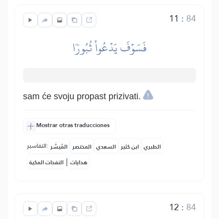
11
:
84
فَسَوۡفَ يَدۡعُواْ ثُبُورٗا
sam će svoju propast prizivati.
Mostrar otras traducciones
التفاسير:
الطبري
ابن كثير
السعدي
المختصر
المُيسَّر
|
هدايات
النفحات المكية
12
:
84