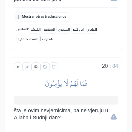
Mostrar otras traducciones
التفاسير:
الطبري
ابن كثير
السعدي
المختصر
المُيسَّر
|
هدايات
النفحات المكية
20
:
84
فَمَا لَهُمۡ لَا يُؤۡمِنُونَ
šta je ovim nevjernicima, pa ne vjeruju u
Allaha i Sudnji dan?