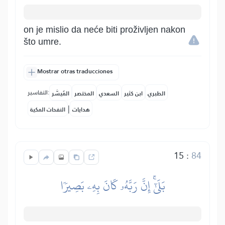
on je mislio da neće biti proživljen nakon
što umre.
Mostrar otras traducciones
التفاسير:
الطبري
ابن كثير
السعدي
المختصر
المُيسَّر
|
هدايات
النفحات المكية
15
:
84
بَلَىٰٓۚ إِنَّ رَبَّهُۥ كَانَ بِهِۦ بَصِيرٗا