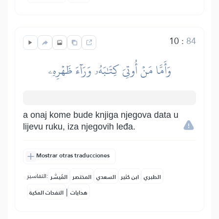
10
:
84
وَأَمَّا مَنۡ أُوتِيَ كِتَٰبَهُۥ وَرَآءَ ظَهۡرِهِۦ
a onaj kome bude knjiga njegova data u
lijevu ruku, iza njegovih leđa.
Mostrar otras traducciones
التفاسير:
الطبري
ابن كثير
السعدي
المختصر
المُيسَّر
|
هدايات
النفحات المكية