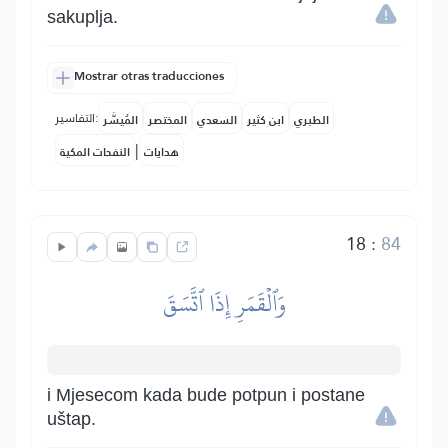
sakuplja.
Mostrar otras traducciones
التفاسير:
الطبري
ابن كثير
السعدي
المختصر
المُيسَّر
|
هدايات
النفحات المكية
18
:
84
وَٱلۡقَمَرِ إِذَا ٱتَّسَقَ
i Mjesecom kada bude potpun i postane
uštap.