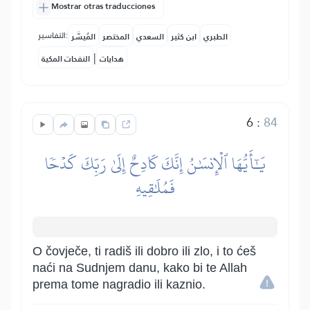
Mostrar otras traducciones
التفاسير:
الطبري
ابن كثير
السعدي
المختصر
المُيسَّر
|
هدايات
النفحات المكية
6
:
84
يَٰٓأَيُّهَا ٱلۡإِنسَٰنُ إِنَّكَ كَادِحٌ إِلَىٰ رَبِّكَ كَدۡحٗا
فَمُلَٰقِيهِ
O čovječe, ti radiš ili dobro ili zlo, i to ćeš
naći na Sudnjem danu, kako bi te Allah
prema tome nagradio ili kaznio.