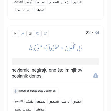
التفاسير:
الطبري
ابن كثير
السعدي
المختصر
المُيسَّر
|
هدايات
النفحات المكية
22
:
84
بَلِ ٱلَّذِينَ كَفَرُواْ يُكَذِّبُونَ
nevjernici negiraju ono što im njihov
poslanik donosi.
Mostrar otras traducciones
التفاسير:
الطبري
ابن كثير
السعدي
المختصر
المُيسَّر
|
هدايات
النفحات المكية