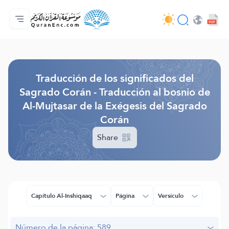
Página principal
Índice de traducciones
Audio
Servicios de desarrolladores - API
Sobre el proyecto
Contáctanos
Idioma
Browse Old Version
Traducción de los significados del
Sagrado Corán - Traducción al bosnio de
Al-Mujtasar de la Exégesis del Sagrado
Corán
Share
Capítulo Al-Inshiqaaq
Página
Versículo
Número de la página: 589