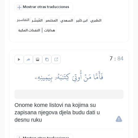
Mostrar otras traducciones
التفاسير:
الطبري
ابن كثير
السعدي
المختصر
المُيسَّر
|
هدايات
النفحات المكية
7
:
84
فَأَمَّا مَنۡ أُوتِيَ كِتَٰبَهُۥ بِيَمِينِهِۦ
Onome kome listovi na kojima su
zapisana njegova djela budu dati u
desnu ruku