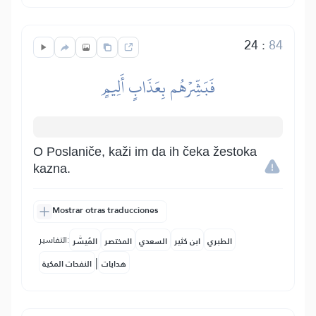
24
:
84
فَبَشِّرۡهُم بِعَذَابٍ أَلِيمٍ
O Poslaniče, kaži im da ih čeka žestoka
kazna.
Mostrar otras traducciones
التفاسير:
الطبري
ابن كثير
السعدي
المختصر
المُيسَّر
|
هدايات
النفحات المكية