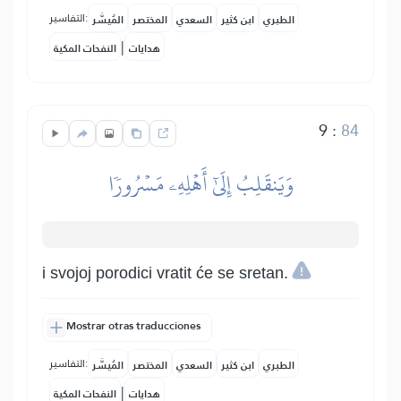
التفاسير:
الطبري
ابن كثير
السعدي
المختصر
المُيسَّر
|
هدايات
النفحات المكية
9
:
84
وَيَنقَلِبُ إِلَىٰٓ أَهۡلِهِۦ مَسۡرُورٗا
i svojoj porodici vratit će se sretan.
Mostrar otras traducciones
التفاسير:
الطبري
ابن كثير
السعدي
المختصر
المُيسَّر
|
هدايات
النفحات المكية