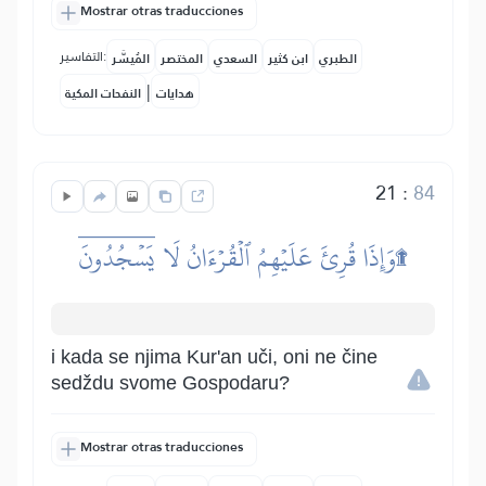
Mostrar otras traducciones
التفاسير:
الطبري
ابن كثير
السعدي
المختصر
المُيسَّر
|
هدايات
النفحات المكية
21
:
84
وَإِذَا قُرِئَ عَلَيۡهِمُ ٱلۡقُرۡءَانُ لَا يَسۡجُدُونَۤ۩
i kada se njima Kur'an uči, oni ne čine
sedždu svome Gospodaru?
Mostrar otras traducciones