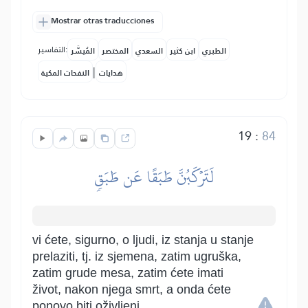
Mostrar otras traducciones
التفاسير:
الطبري
ابن كثير
السعدي
المختصر
المُيسَّر
|
هدايات
النفحات المكية
19
:
84
لَتَرۡكَبُنَّ طَبَقًا عَن طَبَقٖ
vi ćete, sigurno, o ljudi, iz stanja u stanje
prelaziti, tj. iz sjemena, zatim ugruška,
zatim grude mesa, zatim ćete imati
život, nakon njega smrt, a onda ćete
ponovo biti oživljeni.