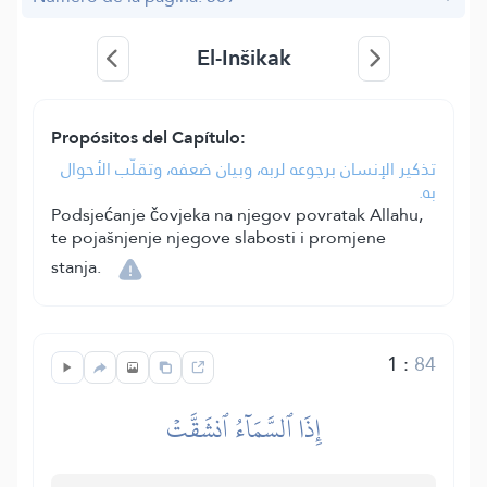
El-Inšikak
Propósitos del Capítulo:
تذكير الإنسان برجوعه لربه، وبيان ضعفه، وتقلّب الأحوال
به.
Podsjećanje čovjeka na njegov povratak Allahu,
te pojašnjenje njegove slabosti i promjene
stanja.
1
:
84
إِذَا ٱلسَّمَآءُ ٱنشَقَّتۡ