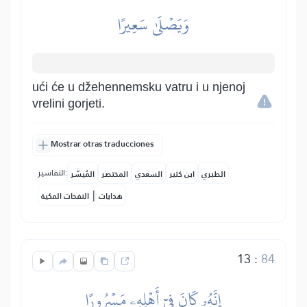
وَيَصۡلَىٰ سَعِيرًا
ući će u džehennemsku vatru i u njenoj
vrelini gorjeti.
Mostrar otras traducciones
التفاسير:
الطبري
ابن كثير
السعدي
المختصر
المُيسَّر
|
هدايات
النفحات المكية
13
:
84
إِنَّهُۥ كَانَ فِيٓ أَهۡلِهِۦ مَسۡرُورًا