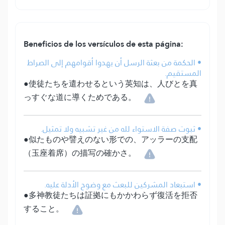
Beneficios de los versículos de esta página:
• الحكمة من بعثة الرسل أن يهدوا أقوامهم إلى الصراط
المستقيم.
●使徒たちを遣わせるという英知は、人びとを真
っすぐな道に導くためである。
• ثبوت صفة الاستواء لله من غير تشبيه ولا تمثيل.
●似たものや譬えのない形での、アッラーの支配
（玉座着席）の描写の確かさ。
• استبعاد المشركين للبعث مع وضوح الأدلة عليه.
●多神教徒たちは証拠にもかかわらず復活を拒否
すること。