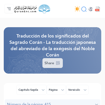
Página principal
Índice de traducciones
Audio
Servicios de desarrolladores - API
Sobre el proyecto
Contáctanos
Idioma
Browse Old Version
Traducción de los significados del
Sagrado Corán - La traducción japonesa
del abreviado de la exégesis del Noble
Corán
Share
Capítulo Sayda
Página
Versículo
Número de la página: 415