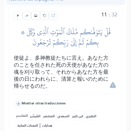
11
:
32
۞ قُلۡ يَتَوَفَّىٰكُم مَّلَكُ ٱلۡمَوۡتِ ٱلَّذِي وُكِّلَ
بِكُمۡ ثُمَّ إِلَىٰ رَبِّكُمۡ تُرۡجَعُونَ
使徒よ、多神教徒たちに言え。あなた方
のことを任された死の天使があなた方の
魂を刈り取って、それからあなた方を最
後の日にわれらに、清算と報いのために
帰らせるのだ。
Mostrar otras traducciones
التفاسير:
الطبري
ابن كثير
السعدي
المختصر
المُيسَّر
|
هدايات
النفحات المكية