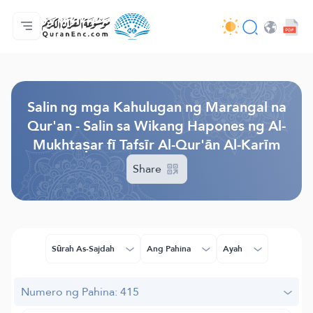
Ang Pangunahin
Indise ng mga Salin
Audio
Mga Serbisyo ng mga Developer - API
Tungkol
makipag-ugnayan sa amin
Ang Wika
Browse Old Version
Salin ng mga Kahulugan ng Marangal na
Qur'an - Salin sa Wikang Hapones ng Al-
Mukhtaṣar fī Tafsīr Al-Qur'ān Al-Karīm
Share
Sūrah As-Sajdah
Ang Pahina
Ayah
Numero ng Pahina: 415