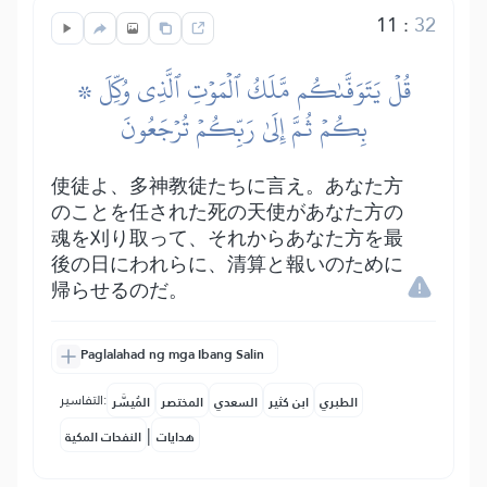
11
:
32
۞ قُلۡ يَتَوَفَّىٰكُم مَّلَكُ ٱلۡمَوۡتِ ٱلَّذِي وُكِّلَ
بِكُمۡ ثُمَّ إِلَىٰ رَبِّكُمۡ تُرۡجَعُونَ
使徒よ、多神教徒たちに言え。あなた方
のことを任された死の天使があなた方の
魂を刈り取って、それからあなた方を最
後の日にわれらに、清算と報いのために
帰らせるのだ。
Paglalahad ng mga Ibang Salin
التفاسير:
الطبري
ابن كثير
السعدي
المختصر
المُيسَّر
|
هدايات
النفحات المكية