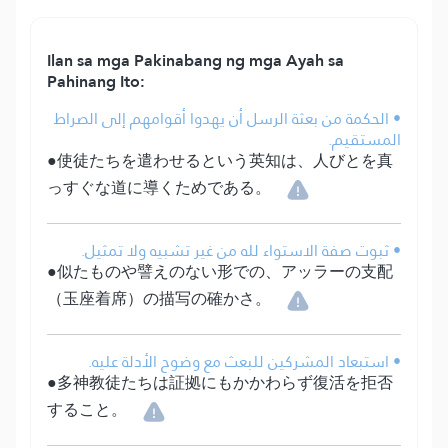
Ilan sa mga Pakinabang ng mga Ayah sa
Pahinang Ito:
• الحكمة من بعثة الرسل أن يهدوا أقوامهم إلى الصراط
المستقيم.
●使徒たちを遣わせるという英知は、人びとを真
っすぐな道に導くためである。
• ثبوت صفة الاستواء لله من غير تشبيه ولا تمثيل.
●似たものや譬えのない形での、アッラーの支配
（玉座着席）の描写の確かさ。
• استبعاد المشركين للبعث مع وضوح الأدلة عليه.
●多神教徒たちは証拠にもかかわらず復活を拒否
すること。