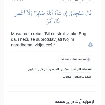
قَالَ سَتَجِدُنِيٓ إِن شَآءَ ٱللَّهُ صَابِرٗا وَلَآ أَعۡصِي
لَكَ أَمۡرٗا
Musa na to reče: “Bit ću strpljiv, ako Bog
da, i neću se suprotstavljati tvojim
naredbama, vidjet ćeš.”
نمایش دیگر ترجمه ها
التفاسير:
المُيسَّر
المختصر
السعدي
ابن كثير
الطبري
|
النفحات المكية
هدايات
از فواید آیات در این صفحه: