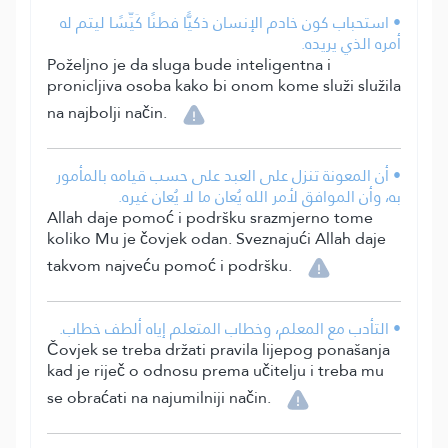
• استحباب كون خادم الإنسان ذكيًّا فطنًا كَيِّسًا ليتم له
أمره الذي يريده.
Poželjno je da sluga bude inteligentna i
pronicljiva osoba kako bi onom kome služi služila
na najbolji način.
• أن المعونة تنزل على العبد على حسب قيامه بالمأمور
به، وأن الموافق لأمر الله يُعان ما لا يُعان غيره.
Allah daje pomoć i podršku srazmjerno tome
koliko Mu je čovjek odan. Sveznajući Allah daje
takvom najveću pomoć i podršku.
• التأدب مع المعلم، وخطاب المتعلم إياه ألطف خطاب.
Čovjek se treba držati pravila lijepog ponašanja
kad je riječ o odnosu prema učitelju i treba mu
se obraćati na najumilniji način.