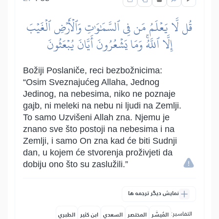
قُل لَّا يَعۡلَمُ مَن فِي ٱلسَّمَٰوَٰتِ وَٱلۡأَرۡضِ ٱلۡغَيۡبَ
إِلَّا ٱللَّهُۚ وَمَا يَشۡعُرُونَ أَيَّانَ يُبۡعَثُونَ
Božiji Poslaniče, reci bezbožnicima:
“Osim Sveznajućeg Allaha, Jednog
Jedinog, na nebesima, niko ne poznaje
gajb, ni meleki na nebu ni ljudi na Zemlji.
To samo Uzvišeni Allah zna. Njemu je
znano sve što postoji na nebesima i na
Zemlji, i samo On zna kad će biti Sudnji
dan, u kojem će stvorenja proživjeti da
dobiju ono što su zaslužili.”
نمایش دیگر ترجمه ها
التفاسير:
المُيسَّر
المختصر
السعدي
ابن كثير
الطبري