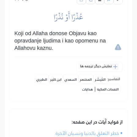
عُذۡرًا أَوۡ نُذۡرًا
Koji od Allaha donose Objavu kao
opravdanje ljudima i kao opomenu na
Allahovu kaznu.
نمایش دیگر ترجمه ها
التفاسير:
المُيسَّر
المختصر
السعدي
ابن كثير
الطبري
|
النفحات المكية
هدايات
از فواید آیات در این صفحه:
• خطر التعلق بالدنيا ونسيان الآخرة.