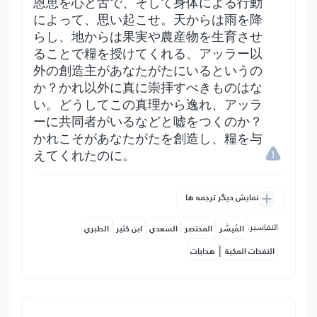
恩恵を心と舌で、そして身体による行動
によって、思い起こせ。天からは雨を降
らし、地からは果実や農産物を生育させ
ることで糧を授けてくれる、アッラー以
外の創造主があなたがたにいるというの
か？かれ以外に真に崇拝すべきものはな
い。どうしてこの真理から逸れ、アッラ
ーに共同者がいるなどと嘘をつくのか？
かれこそがあなたがたを創造し、糧を与
えてくれたのに。
نمایش دیگر ترجمه ها
التفاسير:
المُيسَّر
المختصر
السعدي
ابن كثير
الطبري
|
النفحات المكية
هدايات