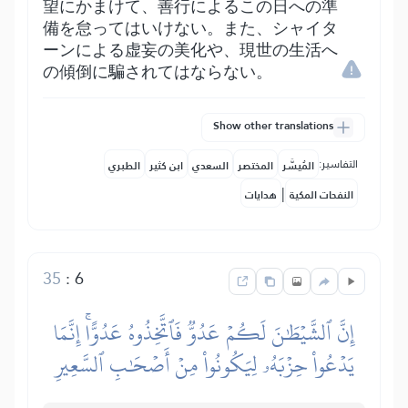
望にかまけて、善行によるこの日への準
備を怠ってはいけない。また、シャイタ
ーンによる虚妄の美化や、現世の生活へ
の傾倒に騙されてはならない。
Show other translations
التفاسير:
المُيسَّر
المختصر
السعدي
ابن كثير
الطبري
|
النفحات المكية
هدايات
35
:
6
إِنَّ ٱلشَّيۡطَٰنَ لَكُمۡ عَدُوّٞ فَٱتَّخِذُوهُ عَدُوًّاۚ إِنَّمَا
يَدۡعُواْ حِزۡبَهُۥ لِيَكُونُواْ مِنۡ أَصۡحَٰبِ ٱلسَّعِيرِ