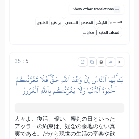
Show other translations
التفاسير:
المُيسَّر
المختصر
السعدي
ابن كثير
الطبري
|
النفحات المكية
هدايات
35
:
5
يَٰٓأَيُّهَا ٱلنَّاسُ إِنَّ وَعۡدَ ٱللَّهِ حَقّٞۖ فَلَا تَغُرَّنَّكُمُ
ٱلۡحَيَوٰةُ ٱلدُّنۡيَا وَلَا يَغُرَّنَّكُم بِٱللَّهِ ٱلۡغَرُورُ
人々よ、復活、報い、審判の日といった
アッラーの約束は、疑念の余地のない真
実である。だから現世の生活の享楽や欲