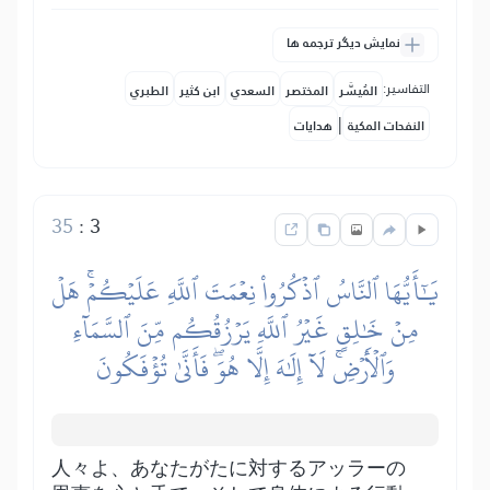
نمایش دیگر ترجمه ها
التفاسير:
المُيسَّر
المختصر
السعدي
ابن كثير
الطبري
|
النفحات المكية
هدايات
35
:
3
يَٰٓأَيُّهَا ٱلنَّاسُ ٱذۡكُرُواْ نِعۡمَتَ ٱللَّهِ عَلَيۡكُمۡۚ هَلۡ
مِنۡ خَٰلِقٍ غَيۡرُ ٱللَّهِ يَرۡزُقُكُم مِّنَ ٱلسَّمَآءِ
وَٱلۡأَرۡضِۚ لَآ إِلَٰهَ إِلَّا هُوَۖ فَأَنَّىٰ تُؤۡفَكُونَ
人々よ、あなたがたに対するアッラーの