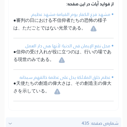
از فواید آیات در این صفحه:
• مشهد فزع الكفار يوم القيامة مشهد عظيم.
●審判の日における不信仰者たちの恐怖の様子
は、ただごとではない光景である。
• محل نفع الإيمان في الدنيا؛ لأنها هي دار العمل.
●信仰の受け入れが役に立つのは、行いの場であ
る現世のみである。
• عظم خلق الملائكة يدل على عظمة خالقهم سبحانه.
●天使たちの創造の偉大さは、その創造主の偉大
さを示している。
شماره‌ى صفحه: 435