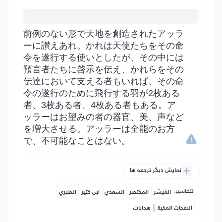
前例のない形で天地を創造されたアッラ
ーに讃えあれ。かれは天使たちをその命
令を遂行する使いとしたが、その中には
預言者たちに啓示を伝え、かれらをその
伝達において支える者もいれば、その命
令の遂行のために飛行する羽が2枚ある
者、3枚ある者、4枚ある者もある。ア
ッラーはお望みの者の器官、美、声など
を増大させる。アッラーは全能のお方
で、不可能なことはない。
نمایش دیگر ترجمه ها
التفاسير:
المُيسَّر
المختصر
السعدي
ابن كثير
الطبري
|
النفحات المكية
هدايات