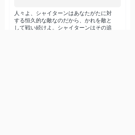
人々よ、シャイターンはあなたがたに対
する恒久的な敵なのだから、かれを敵と
して戦い続けよ。シャイターンはその追
従者たちをアッラーの否定へと招くが、
それは審判の日にかれらを燃え盛る地獄
に入れるためなのだ。
Show other translations
التفاسير:
المُيسَّر
المختصر
السعدي
ابن كثير
الطبري
|
النفحات المكية
هدايات
35
:
7