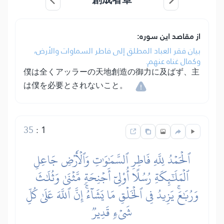
از مقاصد این سوره:
بيان فقر العباد المطلق إلى فاطر السماوات والأرض،
وكمال غناه عنهم.
僕は全くアッラーの天地創造の御力に及ばず、主
は僕を必要とされないこと。
35
:
1
ٱلۡحَمۡدُ لِلَّهِ فَاطِرِ ٱلسَّمَٰوَٰتِ وَٱلۡأَرۡضِ جَاعِلِ
ٱلۡمَلَٰٓئِكَةِ رُسُلًا أُوْلِيٓ أَجۡنِحَةٖ مَّثۡنَىٰ وَثُلَٰثَ
وَرُبَٰعَۚ يَزِيدُ فِي ٱلۡخَلۡقِ مَا يَشَآءُۚ إِنَّ ٱللَّهَ عَلَىٰ كُلِّ
شَيۡءٖ قَدِيرٞ