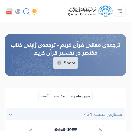
UI زبان
Audio
درباره‌ى پروژه
صفحه‌ى اصلى
فهرست ترجمه‌ها
با ما تماس بگیرید
خدمات توسعه دهندگان - API
Browse Old Version
ترجمه‌ى معانی قرآن کریم - ترجمه‌ى ژاپنی كتاب
مختصر در تفسیر قرآن کریم
Share
سوره فاطر
صفحه
آیه
شماره‌ى صفحه: 434
創成者章