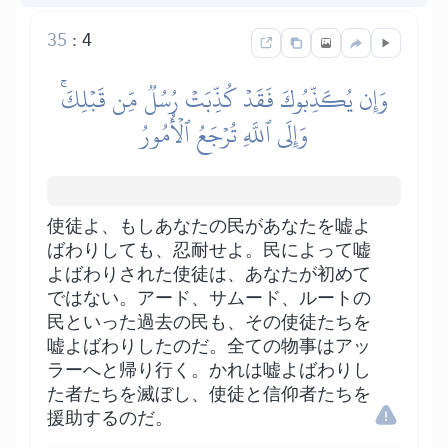
35
:
4
وَإِن يُكَذِّبُوكَ فَقَدۡ كُذِّبَتۡ رُسُلٞ مِّن قَبۡلِكَۚ
وَإِلَى ٱللَّهِ تُرۡجَعُ ٱلۡأُمُورُ
使徒よ、もしあなたの民があなたを嘘よ
ばわりしても、忍耐せよ。民によって嘘
よばわりされた使徒は、あなたが初めて
ではない。アード、サムード、ルートの
民といった過去の民も、その使徒たちを
嘘よばわりしたのだ。全ての物事はアッ
ラーへと帰り行く。かれは嘘よばわりし
た者たちを滅ぼし、使徒と信仰者たちを
援助するのだ。