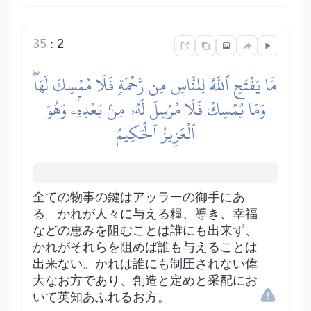
35
:
2
مَّا يَفۡتَحِ ٱللَّهُ لِلنَّاسِ مِن رَّحۡمَةٖ فَلَا مُمۡسِكَ لَهَاۖ
وَمَا يُمۡسِكۡ فَلَا مُرۡسِلَ لَهُۥ مِنۢ بَعۡدِهِۦۚ وَهُوَ
ٱلۡعَزِيزُ ٱلۡحَكِيمُ
全ての物事の鍵はアッラーの御手にあ
る。かれが人々に与える糧、導き、幸福
などの恵みを阻むことは誰にも出来ず、
かれがそれらを阻めば誰も与えることは
出来ない。かれは誰にも制圧されない偉
大なお方であり、創造と定めと采配にお
いて英知あふれるお方。