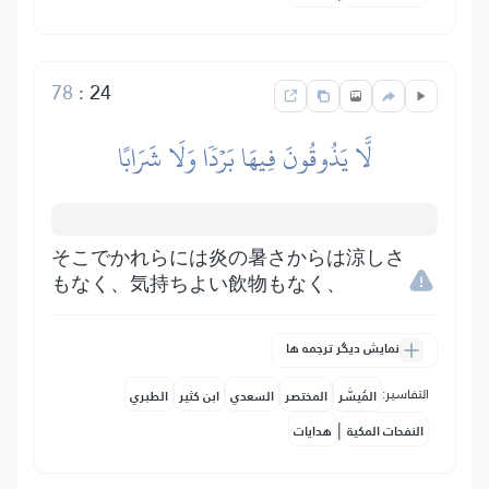
78
:
24
لَّا يَذُوقُونَ فِيهَا بَرۡدٗا وَلَا شَرَابًا
そこでかれらには炎の暑さからは涼しさ
もなく、気持ちよい飲物もなく、
نمایش دیگر ترجمه ها
التفاسير:
المُيسَّر
المختصر
السعدي
ابن كثير
الطبري
|
النفحات المكية
هدايات