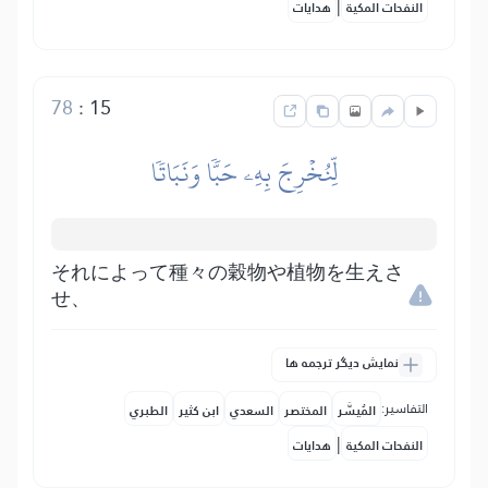
|
النفحات المكية
هدايات
78
:
15
لِّنُخۡرِجَ بِهِۦ حَبّٗا وَنَبَاتٗا
それによって種々の穀物や植物を生えさ
せ、
نمایش دیگر ترجمه ها
التفاسير:
المُيسَّر
المختصر
السعدي
ابن كثير
الطبري
|
النفحات المكية
هدايات