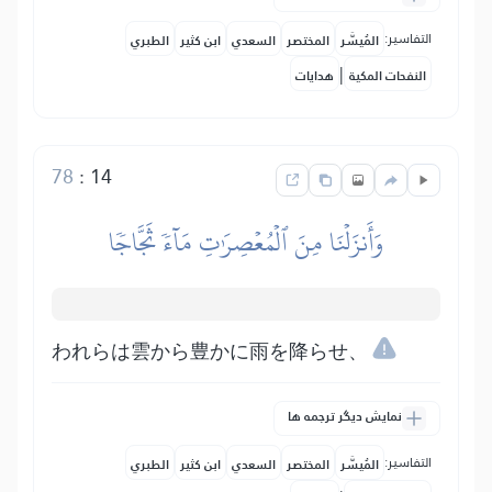
التفاسير:
المُيسَّر
المختصر
السعدي
ابن كثير
الطبري
|
النفحات المكية
هدايات
78
:
14
وَأَنزَلۡنَا مِنَ ٱلۡمُعۡصِرَٰتِ مَآءٗ ثَجَّاجٗا
われらは雲から豊かに雨を降らせ、
نمایش دیگر ترجمه ها
التفاسير:
المُيسَّر
المختصر
السعدي
ابن كثير
الطبري