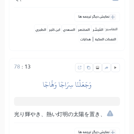
نمایش دیگر ترجمه ها
التفاسير:
المُيسَّر
المختصر
السعدي
ابن كثير
الطبري
|
النفحات المكية
هدايات
78
:
13
وَجَعَلۡنَا سِرَاجٗا وَهَّاجٗا
光り輝やき、熱い灯明の太陽を置き、
نمایش دیگر ترجمه ها