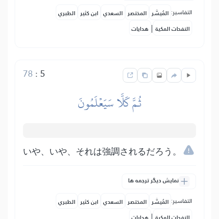
التفاسير:
المُيسَّر
المختصر
السعدي
ابن كثير
الطبري
|
النفحات المكية
هدايات
78
:
5
ثُمَّ كَلَّا سَيَعۡلَمُونَ
いや、いや、それは強調されるだろう。
نمایش دیگر ترجمه ها
التفاسير:
المُيسَّر
المختصر
السعدي
ابن كثير
الطبري
|
النفحات المكية
هدايات