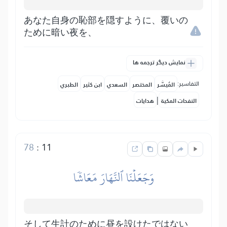
あなた自身の恥部を隠すように、覆いの
ために暗い夜を、
نمایش دیگر ترجمه ها
التفاسير:
المُيسَّر
المختصر
السعدي
ابن كثير
الطبري
|
النفحات المكية
هدايات
78
:
11
وَجَعَلۡنَا ٱلنَّهَارَ مَعَاشٗا
そして生計のために昼を設けたではない