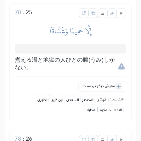
78
:
25
إِلَّا حَمِيمٗا وَغَسَّاقٗا
煮える湯と地獄の人びとの膿(うみ)しか
ない。
نمایش دیگر ترجمه ها
التفاسير:
المُيسَّر
المختصر
السعدي
ابن كثير
الطبري
|
النفحات المكية
هدايات
78
:
26