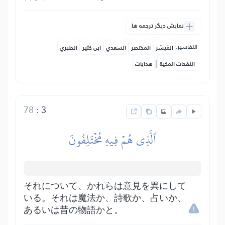
نمایش دیگر ترجمه ها
التفاسير:
المُيسَّر
المختصر
السعدي
ابن كثير
الطبري
|
النفحات المكية
هدايات
78
:
3
ٱلَّذِي هُمۡ فِيهِ مُخۡتَلِفُونَ
それについて、かれらは意見を異にして
いる。それは魔法か、詩歌か、占いか、
あるいは昔の物語かと。