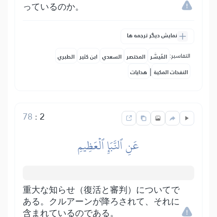
っているのか。
نمایش دیگر ترجمه ها
التفاسير:
المُيسَّر
المختصر
السعدي
ابن كثير
الطبري
|
النفحات المكية
هدايات
78
:
2
عَنِ ٱلنَّبَإِ ٱلۡعَظِيمِ
重大な知らせ（復活と審判）についてで
ある。クルアーンが降ろされて、それに
含まれているのである。