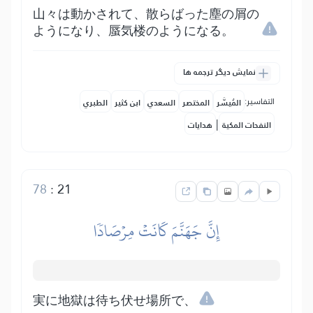
山々は動かされて、散らばった塵の屑の
ようになり、蜃気楼のようになる。
نمایش دیگر ترجمه ها
التفاسير:
المُيسَّر
المختصر
السعدي
ابن كثير
الطبري
|
النفحات المكية
هدايات
78
:
21
إِنَّ جَهَنَّمَ كَانَتۡ مِرۡصَادٗا
実に地獄は待ち伏せ場所で、