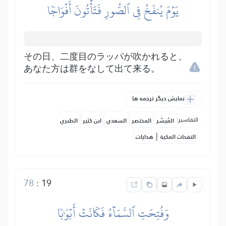
يَوۡمَ يُنفَخُ فِي ٱلصُّورِ فَتَأۡتُونَ أَفۡوَاجٗا
その日、二度目のラッパが吹かれると、
あなた方は群をなして出て来る。
نمایش دیگر ترجمه ها
التفاسير:
المُيسَّر
المختصر
السعدي
ابن كثير
الطبري
|
النفحات المكية
هدايات
78
:
19
وَفُتِحَتِ ٱلسَّمَآءُ فَكَانَتۡ أَبۡوَٰبٗا