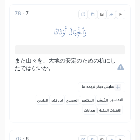
78
:
7
وَٱلۡجِبَالَ أَوۡتَادٗا
また山々を、大地の安定のための杭にし
たではないか。
نمایش دیگر ترجمه ها
التفاسير:
المُيسَّر
المختصر
السعدي
ابن كثير
الطبري
|
النفحات المكية
هدايات
78
:
8