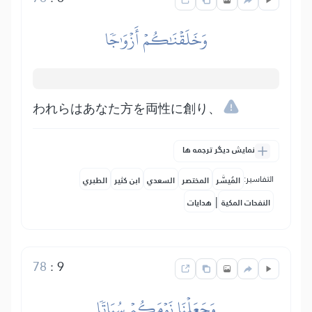
وَخَلَقۡنَٰكُمۡ أَزۡوَٰجٗا
われらはあなた方を両性に創り、
نمایش دیگر ترجمه ها
التفاسير:
المُيسَّر
المختصر
السعدي
ابن كثير
الطبري
|
النفحات المكية
هدايات
78
:
9
وَجَعَلۡنَا نَوۡمَكُمۡ سُبَاتٗا