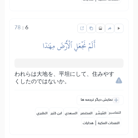
78
:
6
أَلَمۡ نَجۡعَلِ ٱلۡأَرۡضَ مِهَٰدٗا
われらは大地を、平坦にして、住みやす
くしたのではないか。
نمایش دیگر ترجمه ها
التفاسير:
المُيسَّر
المختصر
السعدي
ابن كثير
الطبري
|
النفحات المكية
هدايات