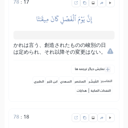
78
:
17
إِنَّ يَوۡمَ ٱلۡفَصۡلِ كَانَ مِيقَٰتٗا
かれは言う、創造されたものの峻別の日
は定められ、それ以降その変更はない。
نمایش دیگر ترجمه ها
التفاسير:
المُيسَّر
المختصر
السعدي
ابن كثير
الطبري
|
النفحات المكية
هدايات
78
:
18