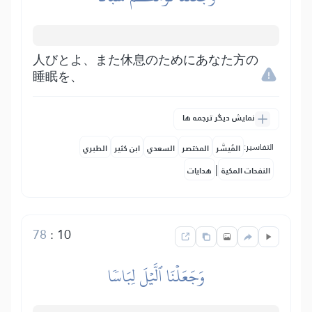
人びとよ、また休息のためにあなた方の
睡眠を、
نمایش دیگر ترجمه ها
التفاسير:
المُيسَّر
المختصر
السعدي
ابن كثير
الطبري
|
النفحات المكية
هدايات
78
:
10
وَجَعَلۡنَا ٱلَّيۡلَ لِبَاسٗا