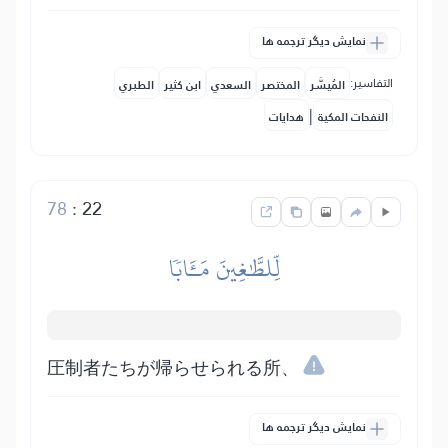
نمایش دیگر ترجمه ها
التفاسير:
المُيسَّر
المختصر
السعدي
ابن كثير
الطبري
|
النفحات المكية
هدايات
78
:
22
لِّلطَّٰغِينَ مَـَٔابٗا
圧制者たちが帰らせられる所、
نمایش دیگر ترجمه ها