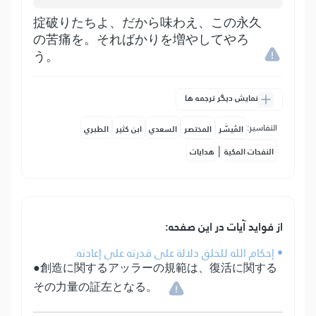
掟破りたちよ、だから味わえ、この永久
の苦痛を。そればかりを増やしてやろ
う。
نمایش دیگر ترجمه ها
التفاسير:
المُيسَّر
المختصر
السعدي
ابن كثير
الطبري
|
النفحات المكية
هدايات
از فواید آیات در این صفحه:
• إحكام الله للخلق دلالة على قدرته على إعادته.
●創造に関するアッラーの規範は、復活に関する
その力量の証左となる。