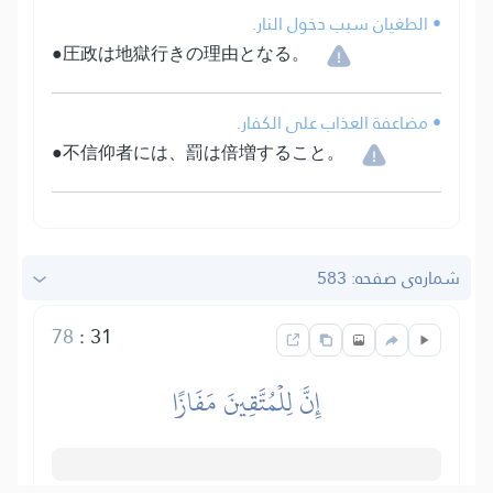
• الطغيان سبب دخول النار.
●圧政は地獄行きの理由となる。
• مضاعفة العذاب على الكفار.
●不信仰者には、罰は倍増すること。
شماره‌ى صفحه: 583
78
:
31
إِنَّ لِلۡمُتَّقِينَ مَفَازًا