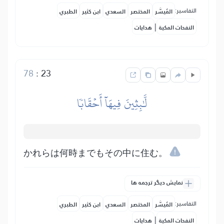
التفاسير:
المُيسَّر
المختصر
السعدي
ابن كثير
الطبري
|
النفحات المكية
هدايات
78
:
23
لَّٰبِثِينَ فِيهَآ أَحۡقَابٗا
かれらは何時までもその中に住む。
نمایش دیگر ترجمه ها
التفاسير:
المُيسَّر
المختصر
السعدي
ابن كثير
الطبري
|
النفحات المكية
هدايات