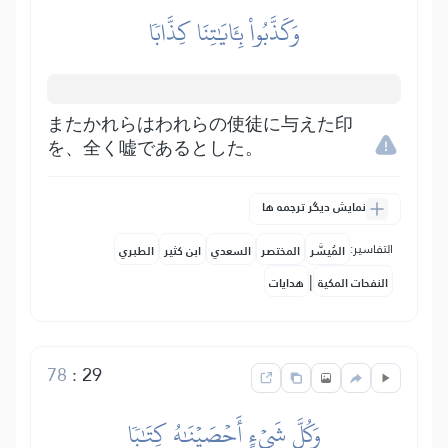
وَكَذَّبُواْ بِـَٔايَٰتِنَا كِذَّابٗا
またかれらはわれらの使徒に与えた印
を、全く嘘であるとした。
نمایش دیگر ترجمه ها
التفاسير:
المُيسَّر
المختصر
السعدي
ابن كثير
الطبري
|
النفحات المكية
هدايات
78
:
29
وَكُلَّ شَيۡءٍ أَحۡصَيۡنَٰهُ كِتَٰبٗا