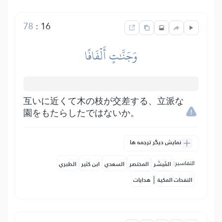
78
:
16
وَجَنَّٰتٍ أَلۡفَافًا
互いに近くて木の枝が交差する、立派な
園をもたらしたではないか。
نمایش دیگر ترجمه ها
التفاسير:
المُيسَّر
المختصر
السعدي
ابن كثير
الطبري
|
النفحات المكية
هدايات