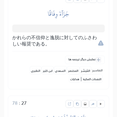
جَزَآءٗ وِفَاقًا
かれらの不信仰と逸脱に対してのふさわ
しい報奨である。
نمایش دیگر ترجمه ها
التفاسير:
المُيسَّر
المختصر
السعدي
ابن كثير
الطبري
|
النفحات المكية
هدايات
78
:
27