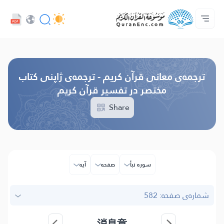
UI زبان
Audio
درباره‌ى پروژه
صفحه‌ى اصلى
فهرست ترجمه‌ها
با ما تماس بگیرید
خدمات توسعه دهندگان - API
Browse Old Version
ترجمه‌ى معانی قرآن کریم - ترجمه‌ى ژاپنی كتاب
مختصر در تفسیر قرآن کریم
Share
سوره نبأ
صفحه
آیه
شماره‌ى صفحه: 582
消息章