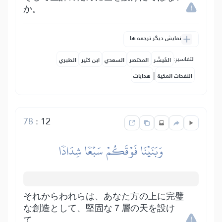
か。
نمایش دیگر ترجمه ها
التفاسير:
المُيسَّر
المختصر
السعدي
ابن كثير
الطبري
|
النفحات المكية
هدايات
78
:
12
وَبَنَيۡنَا فَوۡقَكُمۡ سَبۡعٗا شِدَادٗا
それからわれらは、あなた方の上に完璧
な創造として、堅固な７層の天を設け
て、