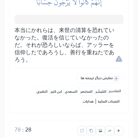
إِنَّهُمۡ كَانُواْ لَا يَرۡجُونَ حِسَابٗا
本当にかれらは、来世の清算を恐れてい
なかった。復活を信じていなかったの
だ。それが恐ろしいならば、アッラーを
信仰したであろうし、善行を重ねたであ
ろう。
نمایش دیگر ترجمه ها
التفاسير:
المُيسَّر
المختصر
السعدي
ابن كثير
الطبري
|
النفحات المكية
هدايات
78
:
28