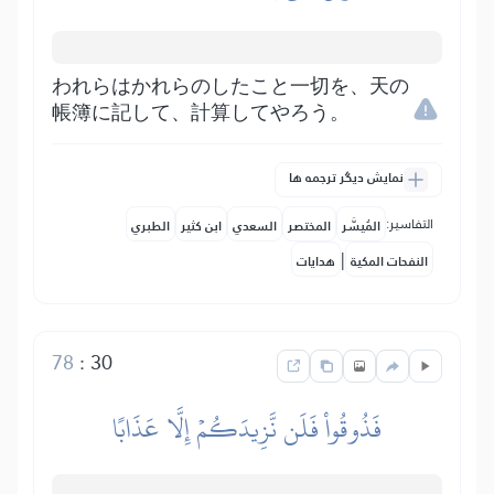
われらはかれらのしたこと一切を、天の
帳簿に記して、計算してやろう。
نمایش دیگر ترجمه ها
التفاسير:
المُيسَّر
المختصر
السعدي
ابن كثير
الطبري
|
النفحات المكية
هدايات
78
:
30
فَذُوقُواْ فَلَن نَّزِيدَكُمۡ إِلَّا عَذَابًا