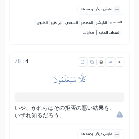
نمایش دیگر ترجمه ها
التفاسير:
المُيسَّر
المختصر
السعدي
ابن كثير
الطبري
|
النفحات المكية
هدايات
78
:
4
كَلَّا سَيَعۡلَمُونَ
いや、かれらはその拒否の悪い結果を、
いずれ知るだろう。
نمایش دیگر ترجمه ها