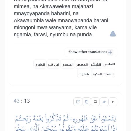
mimea, na Akawawekea majahazi
mnayoyapanda baharini, na
Akawaumbia wale mnaowapanda barani
miongoni mwa wanyama, kama vile
ngamia, farasi, nyumbu na punda.
Show other translations
التفاسير:
المُيسَّر
المختصر
السعدي
ابن كثير
الطبري
|
النفحات المكية
هدايات
43
:
13
لِتَسۡتَوُۥاْ عَلَىٰ ظُهُورِهِۦ ثُمَّ تَذۡكُرُواْ نِعۡمَةَ رَبِّكُمۡ
إِذَا ٱسۡتَوَيۡتُمۡ عَلَيۡهِ وَتَقُولُواْ سُبۡحَٰنَ ٱلَّذِي سَخَّرَ