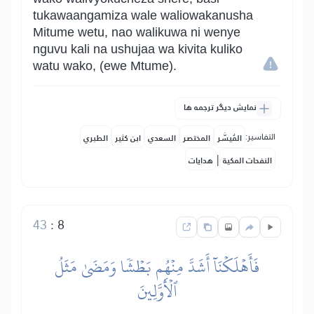
tukawaangamiza wale waliowakanusha
Mitume wetu, nao walikuwa ni wenye
nguvu kali na ushujaa wa kivita kuliko
watu wako, (ewe Mtume).
نمایش دیگر ترجمه ها
التفاسير:
المُيسَّر
المختصر
السعدي
ابن كثير
الطبري
|
النفحات المكية
هدايات
43
:
8
فَأَهۡلَكۡنَآ أَشَدَّ مِنۡهُم بَطۡشٗا وَمَضَىٰ مَثَلُ
ٱلۡأَوَّلِينَ