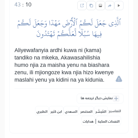
43
:
10
ٱلَّذِي جَعَلَ لَكُمُ ٱلۡأَرۡضَ مَهۡدٗا وَجَعَلَ لَكُمۡ
فِيهَا سُبُلٗا لَّعَلَّكُمۡ تَهۡتَدُونَ
Aliyewafanyia ardhi kuwa ni (kama)
tandiko na mkeka, Akawasahilishia
humo njia za maisha yenu na biashara
zenu, ili mjiongoze kwa njia hizo kwenye
maslahi yenu ya kidini na ya kidunia.
نمایش دیگر ترجمه ها
التفاسير:
المُيسَّر
المختصر
السعدي
ابن كثير
الطبري
|
النفحات المكية
هدايات