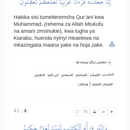
إِنَّا جَعَلۡنَٰهُ قُرۡءَٰنًا عَرَبِيّٗا لَّعَلَّكُمۡ تَعۡقِلُونَ
Hakika sisi tumeiteremsha Qur’ani kwa
Muhammad, (rehema za Allah Mtukufu
na amani zimshukie), kwa lugha ya
Kiarabu, huenda nyinyi mkaelewa na
mkazingatia maana yake na hoja zake.
نمایش دیگر ترجمه ها
التفاسير:
المُيسَّر
المختصر
السعدي
ابن كثير
الطبري
|
النفحات المكية
هدايات
43
:
4
وَإِنَّهُۥ فِيٓ أُمِّ ٱلۡكِتَٰبِ لَدَيۡنَا لَعَلِيٌّ حَكِيمٌ