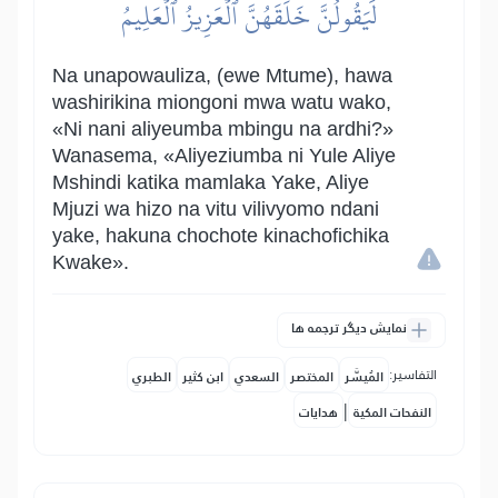
لَيَقُولُنَّ خَلَقَهُنَّ ٱلۡعَزِيزُ ٱلۡعَلِيمُ
Na unapowauliza, (ewe Mtume), hawa
washirikina miongoni mwa watu wako,
«Ni nani aliyeumba mbingu na ardhi?»
Wanasema, «Aliyeziumba ni Yule Aliye
Mshindi katika mamlaka Yake, Aliye
Mjuzi wa hizo na vitu vilivyomo ndani
yake, hakuna chochote kinachofichika
Kwake».
نمایش دیگر ترجمه ها
التفاسير:
المُيسَّر
المختصر
السعدي
ابن كثير
الطبري
|
النفحات المكية
هدايات