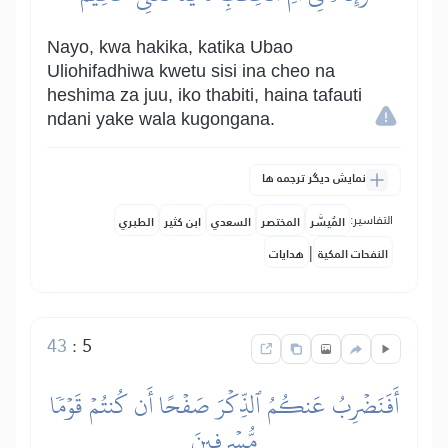
Nayo, kwa hakika, katika Ubao
Uliohifadhiwa kwetu sisi ina cheo na
heshima za juu, iko thabiti, haina tafauti
ndani yake wala kugongana.
نمایش دیگر ترجمه ها
التفاسير:
المُيسَّر
المختصر
السعدي
ابن كثير
الطبري
|
النفحات المكية
هدايات
43
:
5
أَفَنَضۡرِبُ عَنكُمُ ٱلذِّكۡرَ صَفۡحًا أَن كُنتُمۡ قَوۡمٗا
مُّسۡرِفِينَ