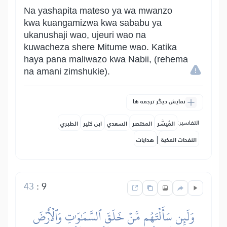
Na yashapita mateso ya wa mwanzo
kwa kuangamizwa kwa sababu ya
ukanushaji wao, ujeuri wao na
kuwacheza shere Mitume wao. Katika
haya pana maliwazo kwa Nabii, (rehema
na amani zimshukie).
نمایش دیگر ترجمه ها
التفاسير:
المُيسَّر
المختصر
السعدي
ابن كثير
الطبري
|
النفحات المكية
هدايات
43
:
9
وَلَئِن سَأَلۡتَهُم مَّنۡ خَلَقَ ٱلسَّمَٰوَٰتِ وَٱلۡأَرۡضَ