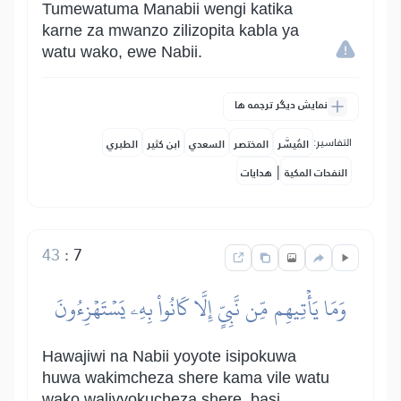
Tumewatuma Manabii wengi katika
karne za mwanzo zilizopita kabla ya
watu wako, ewe Nabii.
نمایش دیگر ترجمه ها
التفاسير:
المُيسَّر
المختصر
السعدي
ابن كثير
الطبري
|
النفحات المكية
هدايات
43
:
7
وَمَا يَأۡتِيهِم مِّن نَّبِيٍّ إِلَّا كَانُواْ بِهِۦ يَسۡتَهۡزِءُونَ
Hawajiwi na Nabii yoyote isipokuwa
huwa wakimcheza shere kama vile watu
wako walivyokucheza shere, basi