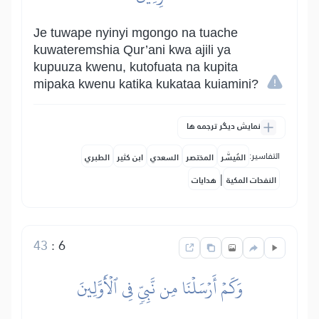
Je tuwape nyinyi mgongo na tuache
kuwateremshia Qur’ani kwa ajili ya
kupuuza kwenu, kutofuata na kupita
mipaka kwenu katika kukataa kuiamini?
نمایش دیگر ترجمه ها
التفاسير:
المُيسَّر
المختصر
السعدي
ابن كثير
الطبري
|
النفحات المكية
هدايات
43
:
6
وَكَمۡ أَرۡسَلۡنَا مِن نَّبِيّٖ فِي ٱلۡأَوَّلِينَ