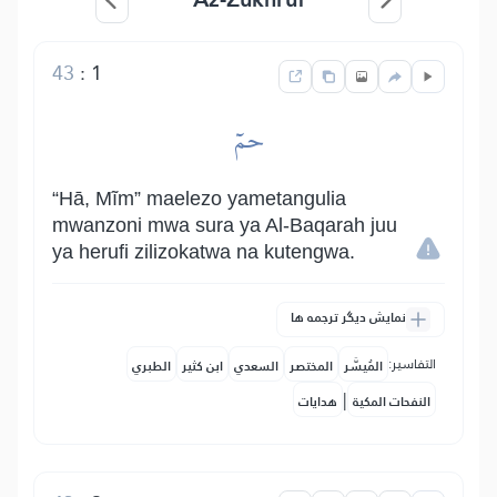
43
:
1
حمٓ
“Hā, Mĩm” maelezo yametangulia
mwanzoni mwa sura ya Al-Baqarah juu
ya herufi zilizokatwa na kutengwa.
نمایش دیگر ترجمه ها
التفاسير:
المُيسَّر
المختصر
السعدي
ابن كثير
الطبري
|
النفحات المكية
هدايات