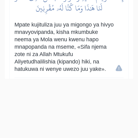
لَنَا هَٰذَا وَمَا كُنَّا لَهُۥ مُقۡرِنِينَ
Mpate kujituliza juu ya migongo ya hivyo
mnavyovipanda, kisha mkumbuke
neema ya Mola wenu kwenu hapo
mnapopanda na mseme, «Sifa njema
zote ni za Allah Mtukufu
Aliyetudhalilishia (kipando) hiki, na
hatukuwa ni wenye uwezo juu yake».
Show other translations
التفاسير:
المُيسَّر
المختصر
السعدي
ابن كثير
الطبري
|
النفحات المكية
هدايات