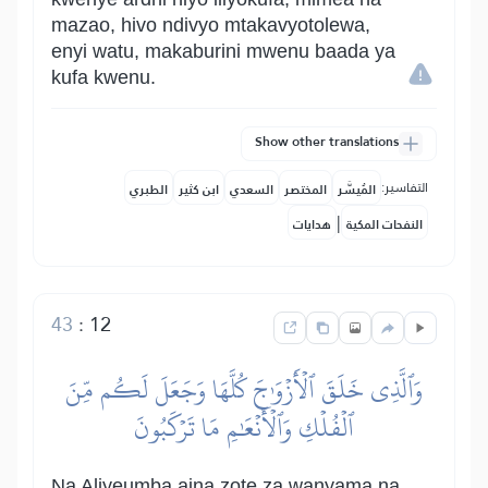
mazao, hivo ndivyo mtakavyotolewa,
enyi watu, makaburini mwenu baada ya
kufa kwenu.
Show other translations
التفاسير:
المُيسَّر
المختصر
السعدي
ابن كثير
الطبري
|
النفحات المكية
هدايات
43
:
12
وَٱلَّذِي خَلَقَ ٱلۡأَزۡوَٰجَ كُلَّهَا وَجَعَلَ لَكُم مِّنَ
ٱلۡفُلۡكِ وَٱلۡأَنۡعَٰمِ مَا تَرۡكَبُونَ
Na Aliyeumba aina zote za wanyama na