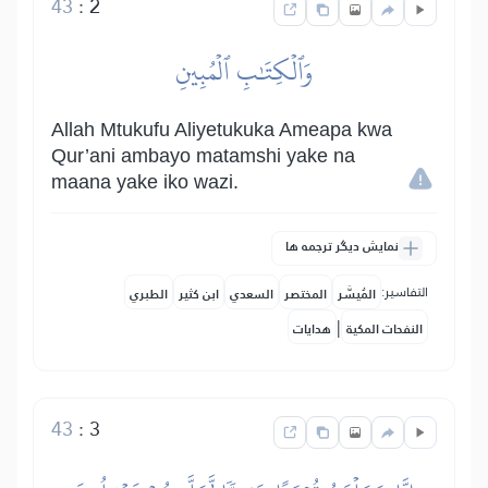
43
:
2
وَٱلۡكِتَٰبِ ٱلۡمُبِينِ
Allah Mtukufu Aliyetukuka Ameapa kwa
Qur’ani ambayo matamshi yake na
maana yake iko wazi.
نمایش دیگر ترجمه ها
التفاسير:
المُيسَّر
المختصر
السعدي
ابن كثير
الطبري
|
النفحات المكية
هدايات
43
:
3