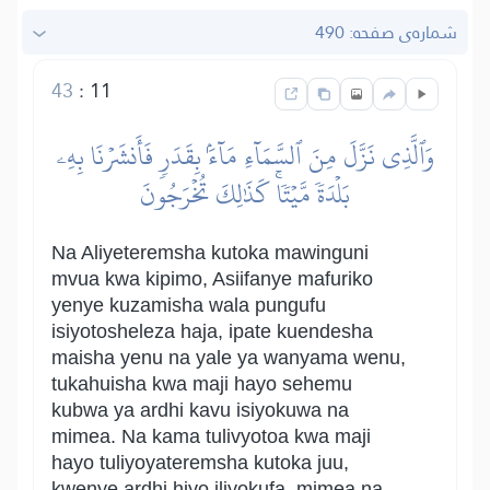
شماره‌ى صفحه: 490
43
:
11
وَٱلَّذِي نَزَّلَ مِنَ ٱلسَّمَآءِ مَآءَۢ بِقَدَرٖ فَأَنشَرۡنَا بِهِۦ
بَلۡدَةٗ مَّيۡتٗاۚ كَذَٰلِكَ تُخۡرَجُونَ
Na Aliyeteremsha kutoka mawinguni
mvua kwa kipimo, Asiifanye mafuriko
yenye kuzamisha wala pungufu
isiyotosheleza haja, ipate kuendesha
maisha yenu na yale ya wanyama wenu,
tukahuisha kwa maji hayo sehemu
kubwa ya ardhi kavu isiyokuwa na
mimea. Na kama tulivyotoa kwa maji
hayo tuliyoyateremsha kutoka juu,
kwenye ardhi hiyo iliyokufa, mimea na