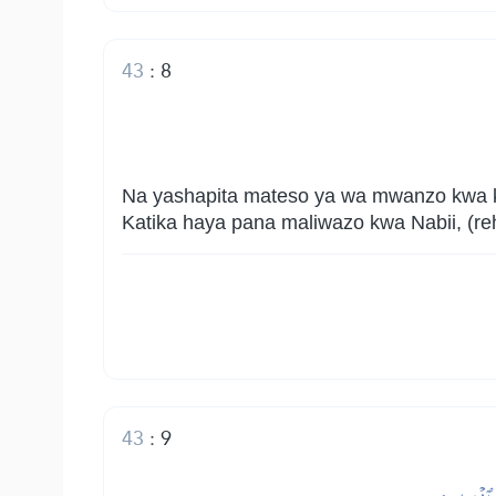
43
:
8
Na yashapita mateso ya wa mwanzo kwa 
Katika haya pana maliwazo kwa Nabii, (r
43
:
9