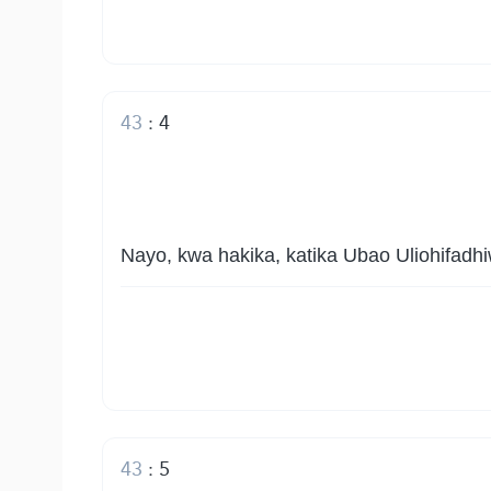
43
:
4
Nayo, kwa hakika, katika Ubao Uliohifadhiw
43
:
5