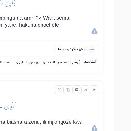
وَلَئِن سَأ
 mbingu na ardhi?» Wanasema,
ani yake, hakuna chochote
نمایش دیگر ترجمه ها
التفاسير:
المُيسَّر
المختصر
السعدي
ابن كثير
الطبري
النفحات ال
ٱلَّذِي جَ
na biashara zenu, ili mjiongoze kwa