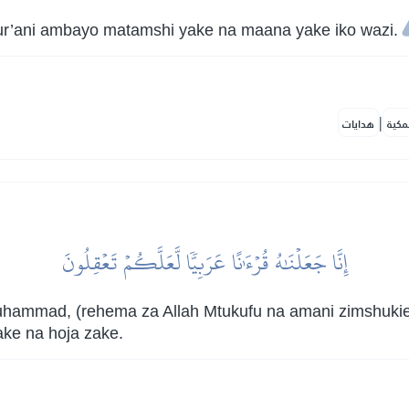
ur’ani ambayo matamshi yake na maana yake iko wazi.
|
مكية
هدايات
إِنَّا جَعَلۡنَٰهُ قُرۡءَٰنًا عَرَبِيّٗا لَّعَلَّكُمۡ تَعۡقِلُونَ
uhammad, (rehema za Allah Mtukufu na amani zimshukie
ke na hoja zake.