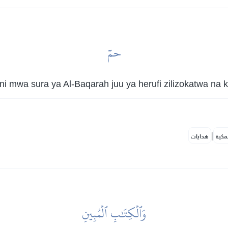
حمٓ
 mwa sura ya Al-Baqarah juu ya herufi zilizokatwa na 
|
مكية
هدايات
وَٱلۡكِتَٰبِ ٱلۡمُبِينِ