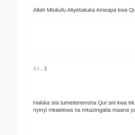
Allah Mtukufu Aliyetukuka Ameapa kwa Q
43
:
3
Hakika sisi tumeiteremsha Qur’ani kwa M
nyinyi mkaelewa na mkazingatia maana ya