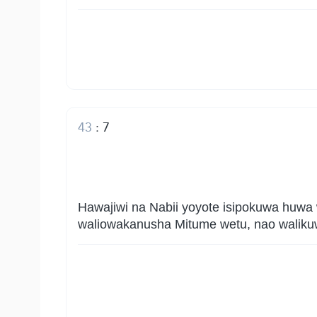
43
:
7
Hawajiwi na Nabii yoyote isipokuwa huwa
waliowakanusha Mitume wetu, nao walikuw