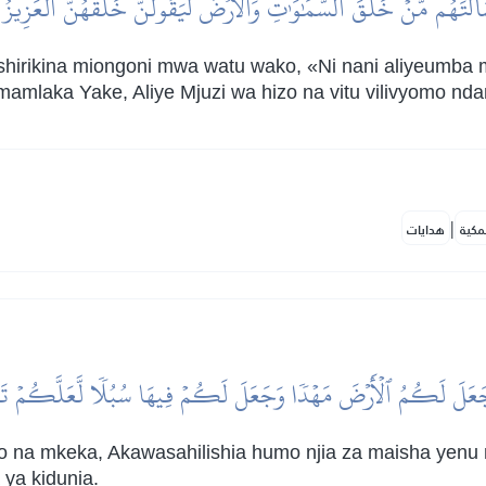
َلۡتَهُم مَّنۡ خَلَقَ ٱلسَّمَٰوَٰتِ وَٱلۡأَرۡضَ لَيَقُولُنَّ خَلَقَهُنَّ ٱلۡعَزِيزُ 
hirikina miongoni mwa watu wako, «Ni nani aliyeumba
 mamlaka Yake, Aliye Mjuzi wa hizo na vitu vilivyomo nd
|
مكية
هدايات
عَلَ لَكُمُ ٱلۡأَرۡضَ مَهۡدٗا وَجَعَلَ لَكُمۡ فِيهَا سُبُلٗا لَّعَلَّكُمۡ تَ
ko na mkeka, Akawasahilishia humo njia za maisha yenu 
 ya kidunia.