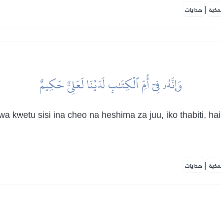
|
مكية
هدايات
وَإِنَّهُۥ فِيٓ أُمِّ ٱلۡكِتَٰبِ لَدَيۡنَا لَعَلِيٌّ حَكِيمٌ
a kwetu sisi ina cheo na heshima za juu, iko thabiti, h
|
مكية
هدايات