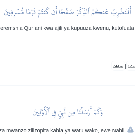
أَفَنَضۡرِبُ عَنكُمُ ٱلذِّكۡرَ صَفۡحًا أَن كُنتُمۡ قَوۡمٗا مُّسۡرِفِينَ
remshia Qur’ani kwa ajili ya kupuuza kwenu, kutofuata
|
مكية
هدايات
وَكَمۡ أَرۡسَلۡنَا مِن نَّبِيّٖ فِي ٱلۡأَوَّلِينَ
a mwanzo zilizopita kabla ya watu wako, ewe Nabii.