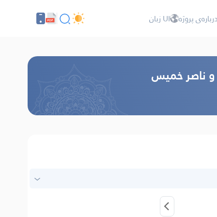
رباره‌ى پروژه
UI زبان
 و ناصر خميس