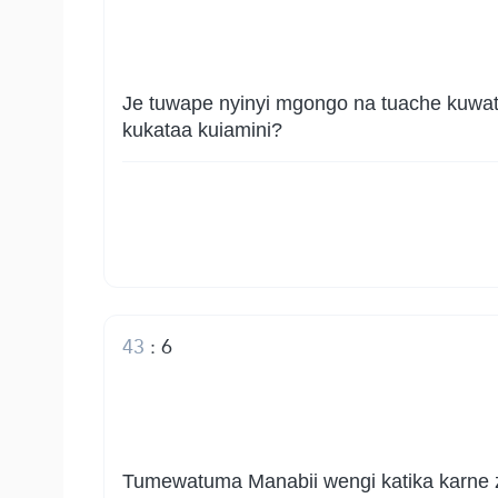
Je tuwape nyinyi mgongo na tuache kuwate
kukataa kuiamini?
43
:
6
Tumewatuma Manabii wengi katika karne z