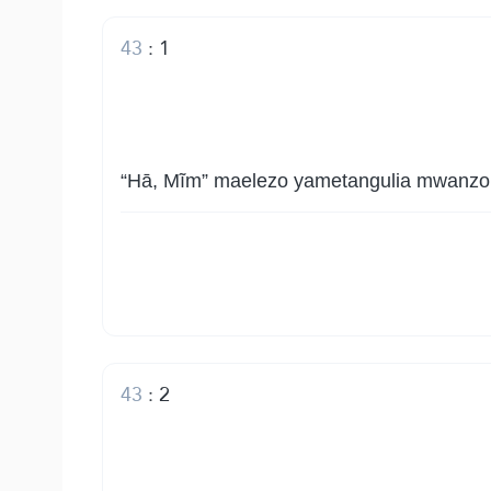
43
:
1
“Hā, Mĩm” maelezo yametangulia mwanzoni
43
:
2