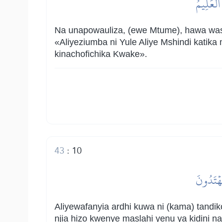
ٱلۡعَلِيمُ
Na unapowauliza, (ewe Mtume), hawa was
«Aliyeziumba ni Yule Aliye Mshindi katika
kinachofichika Kwake».
43
:
10
هۡتَدُونَ
Aliyewafanyia ardhi kuwa ni (kama) tandi
njia hizo kwenye maslahi yenu ya kidini na