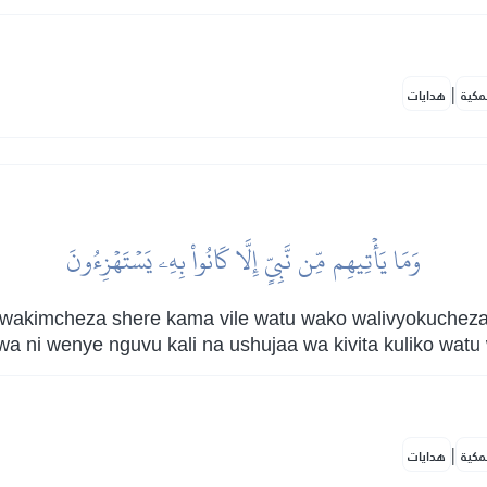
|
مكية
هدايات
وَمَا يَأۡتِيهِم مِّن نَّبِيٍّ إِلَّا كَانُواْ بِهِۦ يَسۡتَهۡزِءُونَ
 wakimcheza shere kama vile watu wako walivyokuchez
a ni wenye nguvu kali na ushujaa wa kivita kuliko wat
|
مكية
هدايات