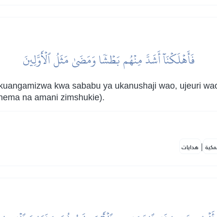
فَأَهۡلَكۡنَآ أَشَدَّ مِنۡهُم بَطۡشٗا وَمَضَىٰ مَثَلُ ٱلۡأَوَّلِينَ
kuangamizwa kwa sababu ya ukanushaji wao, ujeuri wa
ehema na amani zimshukie).
|
مكية
هدايات