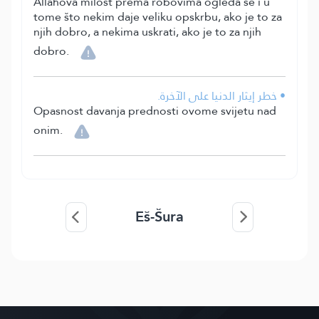
Allahova milost prema robovima ogleda se i u
tome što nekim daje veliku opskrbu, ako je to za
njih dobro, a nekima uskrati, ako je to za njih
dobro.
• خطر إيثار الدنيا على الآخرة.
Opasnost davanja prednosti ovome svijetu nad
onim.
Eš-Šura