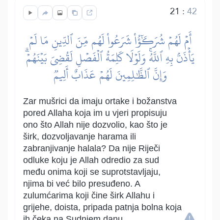
21
:
42
أَمۡ لَهُمۡ شُرَكَٰٓؤُاْ شَرَعُواْ لَهُم مِّنَ ٱلدِّينِ مَا لَمۡ
يَأۡذَنۢ بِهِ ٱللَّهُۚ وَلَوۡلَا كَلِمَةُ ٱلۡفَصۡلِ لَقُضِيَ بَيۡنَهُمۡۗ
وَإِنَّ ٱلظَّٰلِمِينَ لَهُمۡ عَذَابٌ أَلِيمٞ
Zar mušrici da imaju ortake i božanstva
pored Allaha koja im u vjeri propisuju
ono što Allah nije dozvolio, kao što je
širk, dozvoljavanje harama ili
zabranjivanje halala? Da nije Riječi
odluke koju je Allah odredio za sud
među onima koji se suprotstavljaju,
njima bi već bilo presuđeno. A
zulumćarima koji čine širk Allahu i
grijehe, doista, pripada patnja bolna koja
ih čeka na Sudnjem danu.