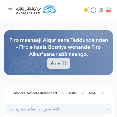
Jaɓɓorgo
Loowdi firooji ɗi
Audio
Golleeji topayɓe ( heyɗintinooɓe) ɓen - API
Fii eɓɓoore nde
Humpo'ndir e amen
Ɗemngal
Browse Old Version
Firo maanaaji Alqur'aana Teddunde nden
- Firo e haala Bosniya wonande Firo
Alkur'aana raɓɓinaango.
Share
Simoore. Simoore diisnondiral
Hello
Aaya.
Tonngoode hello ngon: 485