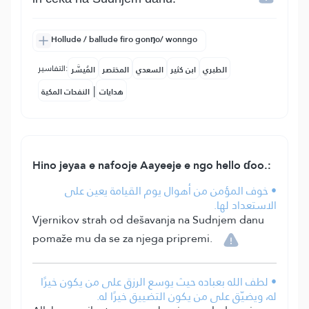
Hollude / ballude firo gonŋo/ wonngo
التفاسير:
الطبري
ابن كثير
السعدي
المختصر
المُيسَّر
|
هدايات
النفحات المكية
Hino jeyaa e nafooje Aayeeje e ngo hello ɗoo.:
• خوف المؤمن من أهوال يوم القيامة يعين على
الاستعداد لها.
Vjernikov strah od dešavanja na Sudnjem danu
pomaže mu da se za njega pripremi.
• لطف الله بعباده حيث يوسع الرزق على من يكون خيرًا
له، ويضيّق على من يكون التضييق خيرًا له.