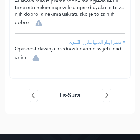
Allahova milost prema robovima ogleda se i u
tome što nekim daje veliku opskrbu, ako je to za
njih dobro, a nekima uskrati, ako je to za njih
dobro.
• خطر إيثار الدنيا على الآخرة.
Opasnost davanja prednosti ovome svijetu nad
onim.
Eš-Šura