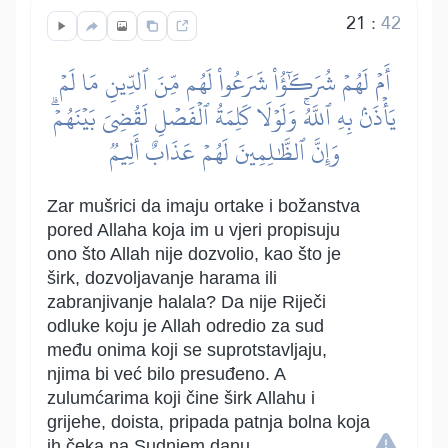
21
:
42
أَمۡ لَهُمۡ شُرَكَٰٓؤُاْ شَرَعُواْ لَهُم مِّنَ ٱلدِّينِ مَا لَمۡ
يَأۡذَنۢ بِهِ ٱللَّهُۚ وَلَوۡلَا كَلِمَةُ ٱلۡفَصۡلِ لَقُضِيَ بَيۡنَهُمۡۗ
وَإِنَّ ٱلظَّٰلِمِينَ لَهُمۡ عَذَابٌ أَلِيمٞ
Zar mušrici da imaju ortake i božanstva
pored Allaha koja im u vjeri propisuju
ono što Allah nije dozvolio, kao što je
širk, dozvoljavanje harama ili
zabranjivanje halala? Da nije Riječi
odluke koju je Allah odredio za sud
među onima koji se suprotstavljaju,
njima bi već bilo presuđeno. A
zulumćarima koji čine širk Allahu i
grijehe, doista, pripada patnja bolna koja
ih čeka na Sudnjem danu.