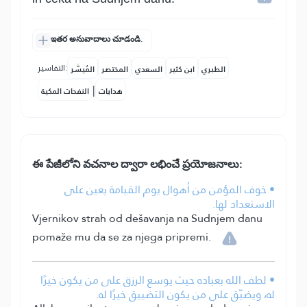
ఇతర అనువాదాలు చూడండి.
التفاسير:
الطبري
ابن كثير
السعدي
المختصر
المُيسَّر
|
هدايات
النفحات المكية
ఈ పేజీలోని వచనాల ద్వారా లభించే ప్రయోజనాలు:
• خوف المؤمن من أهوال يوم القيامة يعين على
الاستعداد لها.
Vjernikov strah od dešavanja na Sudnjem danu
pomaže mu da se za njega pripremi.
• لطف الله بعباده حيث يوسع الرزق على من يكون خيرًا
له، ويضيّق على من يكون التضييق خيرًا له.