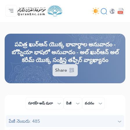
ప్రధాన పేజీ
అనువాదాల విషయసూచిక
Audio
డెవలపర్ల సేవలు - API
ప్రాజెక్ట్ గురించి
మమ్ముల్ని సంప్రదించండి
భాష
Browse Old Version
పవిత్ర ఖుర్ఆన్ యొక్క భావార్థాల అనువాదం -
బోస్నియా భాషలో అనువాదం - అల్ ఖుర్ఆన్ అల్
కరీమ్ యొక్క సంక్షిప్త తఫ్సీర్ వ్యాఖ్యానం
Share
సూరహ్ అష్-షురా
పేజీ
వచనం
పేజీ నెంబరు: 485