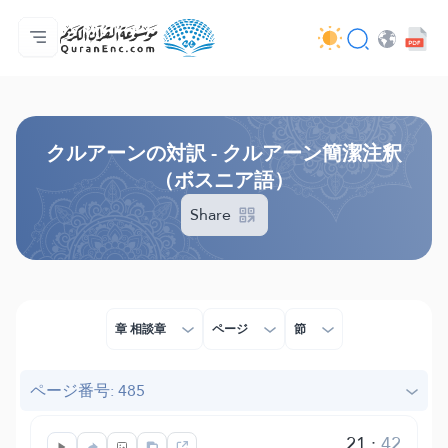
ホーム
対訳の目次
Audio
開発者向け提供サービス - API
事業内容
お問い合わせ
言語
Browse Old Version
クルアーンの対訳 - クルアーン簡潔注釈
（ボスニア語）
Share
章 相談章
ページ
節
ページ番号: 485
21
:
42