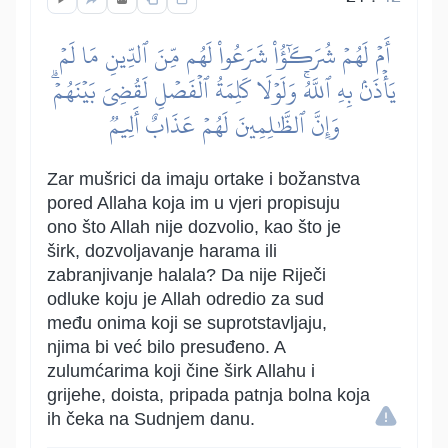
أَمۡ لَهُمۡ شُرَكَٰٓؤُاْ شَرَعُواْ لَهُم مِّنَ ٱلدِّينِ مَا لَمۡ
يَأۡذَنۢ بِهِ ٱللَّهُۚ وَلَوۡلَا كَلِمَةُ ٱلۡفَصۡلِ لَقُضِيَ بَيۡنَهُمۡۗ
وَإِنَّ ٱلظَّٰلِمِينَ لَهُمۡ عَذَابٌ أَلِيمٞ
Zar mušrici da imaju ortake i božanstva
pored Allaha koja im u vjeri propisuju
ono što Allah nije dozvolio, kao što je
širk, dozvoljavanje harama ili
zabranjivanje halala? Da nije Riječi
odluke koju je Allah odredio za sud
među onima koji se suprotstavljaju,
njima bi već bilo presuđeno. A
zulumćarima koji čine širk Allahu i
grijehe, doista, pripada patnja bolna koja
ih čeka na Sudnjem danu.